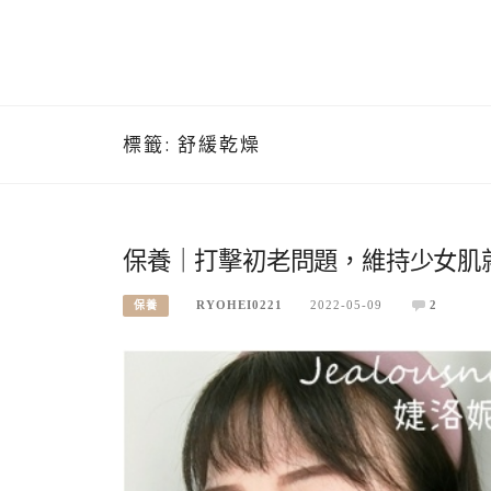
標籤:
舒緩乾燥
保養｜打擊初老問題，維持少女肌
RYOHEI0221
2022-05-09
2
保養