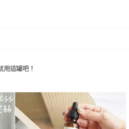
就用這罐吧！