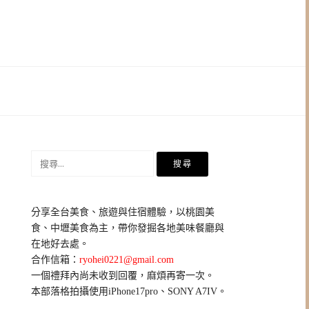
搜
尋
關
鍵
分享全台美食、旅遊與住宿體驗，以桃園美
字:
食、中壢美食為主，帶你發掘各地美味餐廳與
在地好去處。
合作信箱：
ryohei0221@gmail.com
一個禮拜內尚未收到回覆，麻煩再寄一次。
本部落格拍攝使用iPhone17pro、SONY A7IV。