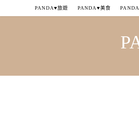
Skip
PANDA♥旅遊
PANDA♥美食
PAND
to
content
P