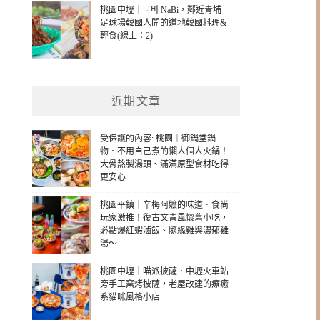
桃園中壢｜나비 NaBi，鄰近青埔
足球場韓國人開的道地韓國料理&
輕食(線上：2)
近期文章
受保護的內容: 桃園｜御鍋堂鍋
物．不用自己煮的懶人個人火鍋！
大骨熬製湯頭、滿滿原型食材吃得
更安心
桃園平鎮｜辛梅阿嬤的味道．食尚
玩家激推！復古文青風懷舊小吃，
必點爆紅蝦滷飯、隨緣雞與濃郁雞
湯～
桃園中壢｜喵派披薩．中壢火車站
旁手工窯烤披薩，老屋改建的療癒
系貓咪風格小店