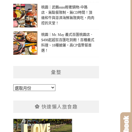
桃園｜武鶴mini輕奢鍋物-中路
店．無點餐限制、無CD時間！頂
級和牛與澎湃海鮮無限爽吃，肉肉
控的天堂！
桃園｜Mr. May 義式百匯桃園店．
$498起超狂百匯吃到飽！百種義式
料理、18種披薩，高CP值聚餐首
選！
彙整
彙
整
✿ 快速懶人旅食趣