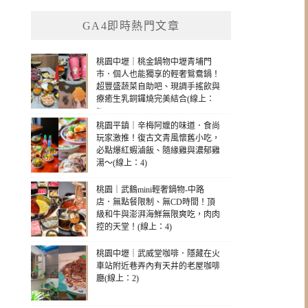
GA4即時熱門文章
桃園中壢｜桃金鍋物中壢青埔門
市．個人也能獨享的輕奢鴛鴦鍋！
超豐盛蔬菜自助吧、現調手搖飲與
療癒生乳銅鑼燒完美結合(線上：
9)
桃園平鎮｜辛梅阿嬤的味道．食尚
玩家激推！復古文青風懷舊小吃，
必點爆紅蝦滷飯、隨緣雞與濃郁雞
湯～(線上：4)
桃園｜武鶴mini輕奢鍋物-中路
店．無點餐限制、無CD時間！頂
級和牛與澎湃海鮮無限爽吃，肉肉
控的天堂！(線上：4)
桃園中壢｜武威堂咖啡．隱藏在火
車站附近巷弄內有天井的老屋咖啡
廳(線上：2)