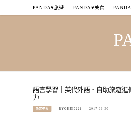
Skip
PANDA♥旅遊
PANDA♥美食
PAND
to
content
P
語言學習｜英代外語．自助旅遊進修
力
RYOHEI0221
2017-06-30
語言學習