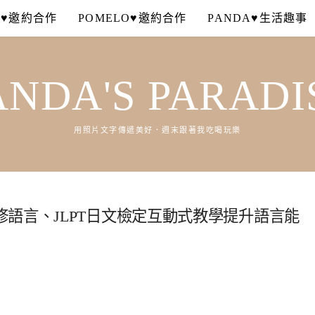
A♥邀約合作
POMELO♥邀約合作
PANDA♥生活趣事
ANDA'S PARADI
用照片文字傳遞美好．週末跟著我吃喝玩樂
語言、JLPT日文檢定互動式教學提升語言能