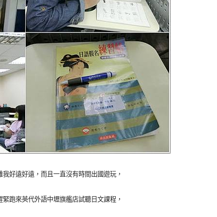
離我好遠好遠，而且一直沒有時間出國遊玩，
趕緊跑來英代外語中壢旗艦店試聽日文課程，