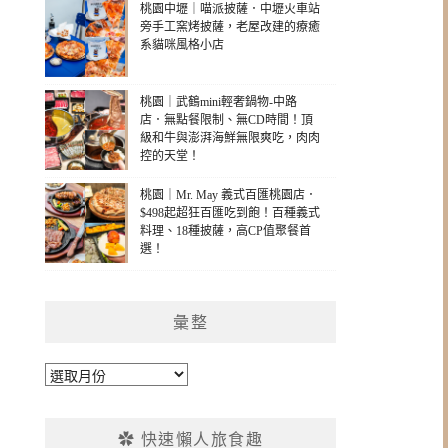
桃園中壢｜喵派披薩．中壢火車站
旁手工窯烤披薩，老屋改建的療癒
系貓咪風格小店
桃園｜武鶴mini輕奢鍋物-中路
店．無點餐限制、無CD時間！頂
級和牛與澎湃海鮮無限爽吃，肉肉
控的天堂！
桃園｜Mr. May 義式百匯桃園店．
$498起超狂百匯吃到飽！百種義式
料理、18種披薩，高CP值聚餐首
選！
彙整
彙
整
✿ 快速懶人旅食趣