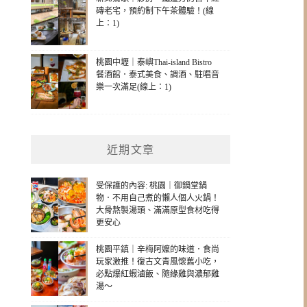
磚老宅，預約制下午茶體驗！(線
上：1)
桃園中壢｜泰嶼Thai-island Bistro
餐酒館．泰式美食、調酒、駐唱音
樂一次滿足(線上：1)
近期文章
受保護的內容: 桃園｜御鍋堂鍋
物．不用自己煮的懶人個人火鍋！
大骨熬製湯頭、滿滿原型食材吃得
更安心
桃園平鎮｜辛梅阿嬤的味道．食尚
玩家激推！復古文青風懷舊小吃，
必點爆紅蝦滷飯、隨緣雞與濃郁雞
湯～