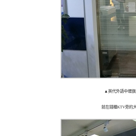
▲英代外語中壢旗
就在錢櫃KTV旁的