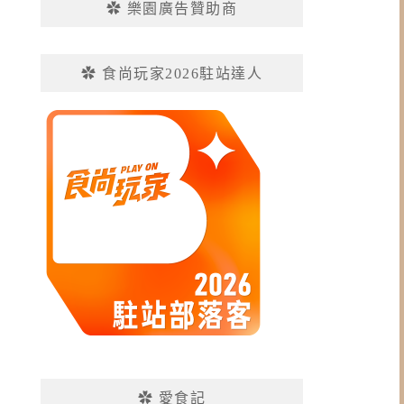
✿ 樂園廣告贊助商
✿ 食尚玩家2026駐站達人
✿ 愛食記