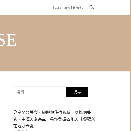
SE
搜
尋
關
鍵
分享全台美食、旅遊與住宿體驗，以桃園美
字:
食、中壢美食為主，帶你發掘各地美味餐廳與
在地好去處。