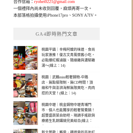
合作信箱：
ryohei0221@gmail.com
一個禮拜內尚未收到回覆，麻煩再寄一次。
本部落格拍攝使用iPhone17pro、SONY A7IV。
GA4即時熱門文章
桃園平鎮｜辛梅阿嬤的味道．食尚
玩家激推！復古文青風懷舊小吃，
必點爆紅蝦滷飯、隨緣雞與濃郁雞
湯～(線上：14)
桃園｜武鶴mini輕奢鍋物-中路
店．無點餐限制、無CD時間！頂
級和牛與澎湃海鮮無限爽吃，肉肉
控的天堂！(線上：14)
桃園中壢｜桃金鍋物中壢青埔門
市．個人也能獨享的輕奢鴛鴦鍋！
超豐盛蔬菜自助吧、現調手搖飲與
療癒生乳銅鑼燒完美結合(線上：
4)
新北鶯歌｜夥房．鐵道旁的百年紅