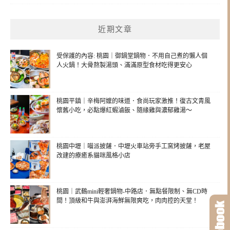
近期文章
受保護的內容: 桃園｜御鍋堂鍋物．不用自己煮的懶人個
人火鍋！大骨熬製湯頭、滿滿原型食材吃得更安心
桃園平鎮｜辛梅阿嬤的味道．食尚玩家激推！復古文青風
懷舊小吃，必點爆紅蝦滷飯、隨緣雞與濃郁雞湯～
桃園中壢｜喵派披薩．中壢火車站旁手工窯烤披薩，老屋
改建的療癒系貓咪風格小店
桃園｜武鶴mini輕奢鍋物-中路店．無點餐限制、無CD時
間！頂級和牛與澎湃海鮮無限爽吃，肉肉控的天堂！