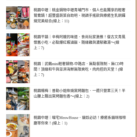
桃園中壢｜桃金鍋物中壢青埔門市．個人也能獨享的輕奢
鴛鴦鍋！超豐盛蔬菜自助吧、現調手搖飲與療癒生乳銅鑼
燒完美結合(線上：11)
桃園平鎮｜辛梅阿嬤的味道．食尚玩家激推！復古文青風
懷舊小吃，必點爆紅蝦滷飯、隨緣雞與濃郁雞湯～(線
上：7)
桃園｜武鶴mini輕奢鍋物-中路店．無點餐限制、無CD時
間！頂級和牛與澎湃海鮮無限爽吃，肉肉控的天堂！(線
上：7)
桃園楊梅｜普勒小姐柴燒窯烤麵包．一週只營業三天！半
山腰上飄出窯烤麵包香～(線上：2)
桃園中壢｜喵宅MeowHouse．貓奴必訪！療癒系貓咪咖啡
廳等你來！(線上：1)