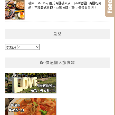
桃園｜Mr. May 義式百匯桃園店．$498起超狂百匯吃到
飽！百種義式料理、18種披薩，高CP值聚餐首選！
彙整
彙
整
✿ 快速懶人旅食趣