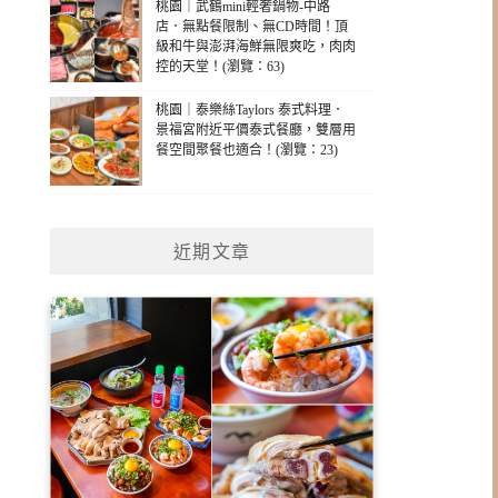
桃園｜武鶴mini輕奢鍋物-中路
店．無點餐限制、無CD時間！頂
級和牛與澎湃海鮮無限爽吃，肉肉
控的天堂！(瀏覽：63)
桃園｜泰樂絲Taylors 泰式料理．
景福宮附近平價泰式餐廳，雙層用
餐空間聚餐也適合！(瀏覽：23)
近期文章