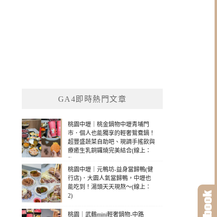
GA4即時熱門文章
桃園中壢｜桃金鍋物中壢青埔門
市．個人也能獨享的輕奢鴛鴦鍋！
超豐盛蔬菜自助吧、現調手搖飲與
療癒生乳銅鑼燒完美結合(線上：
8)
桃園中壢｜元鴨坊-益身當歸鴨(健
行店)．大園人氣當歸鴨，中壢也
能吃到！湯頭天天現熬～(線上：
2)
桃園｜武鶴mini輕奢鍋物-中路