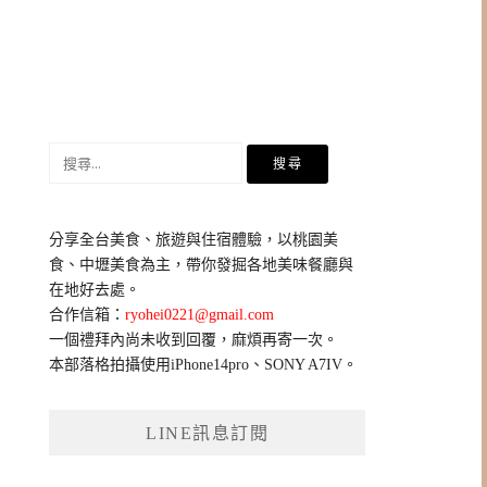
搜
尋
關
鍵
分享全台美食、旅遊與住宿體驗，以桃園美
字:
食、中壢美食為主，帶你發掘各地美味餐廳與
在地好去處。
合作信箱：
ryohei0221@gmail.com
一個禮拜內尚未收到回覆，麻煩再寄一次。
本部落格拍攝使用iPhone14pro、SONY A7IV。
LINE訊息訂閱