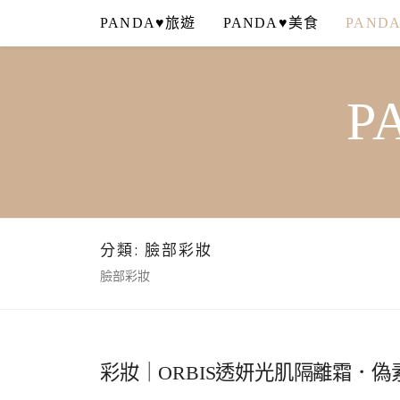
Skip
PANDA♥旅遊
PANDA♥美食
PAND
to
content
P
分類:
臉部彩妝
臉部彩妝
彩妝｜ORBIS透妍光肌隔離霜．