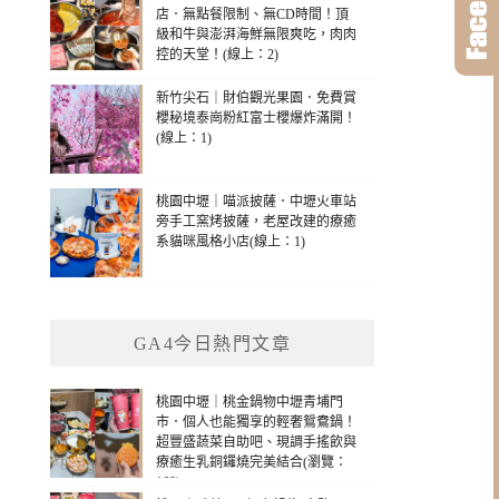
店．無點餐限制、無CD時間！頂
級和牛與澎湃海鮮無限爽吃，肉肉
控的天堂！(線上：2)
新竹尖石｜財伯觀光果園．免費賞
櫻秘境泰崗粉紅富士櫻爆炸滿開！
(線上：1)
桃園中壢｜喵派披薩．中壢火車站
旁手工窯烤披薩，老屋改建的療癒
系貓咪風格小店(線上：1)
GA4今日熱門文章
桃園中壢｜桃金鍋物中壢青埔門
市．個人也能獨享的輕奢鴛鴦鍋！
超豐盛蔬菜自助吧、現調手搖飲與
療癒生乳銅鑼燒完美結合(瀏覽：
168)