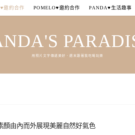
A♥邀約合作
POMELO♥邀約合作
PANDA♥生活趣事
ANDA'S PARADI
用照片文字傳遞美好．週末跟著我吃喝玩樂
偽素顏由內而外展現美麗自然好氣色