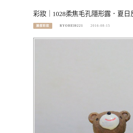
彩妝｜1028柔焦毛孔隱形露．夏
RYOHEI0221
2016-08-15
臉部彩妝