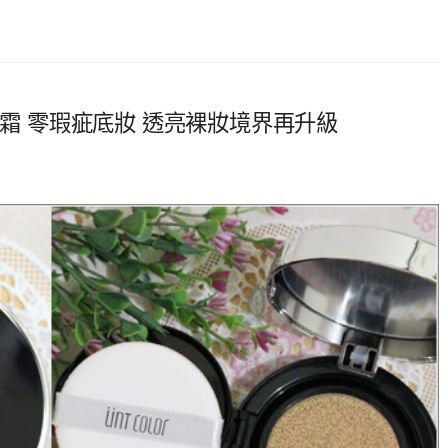
粉霜 零瑕疵底妝 透亮裸妝境界再升級