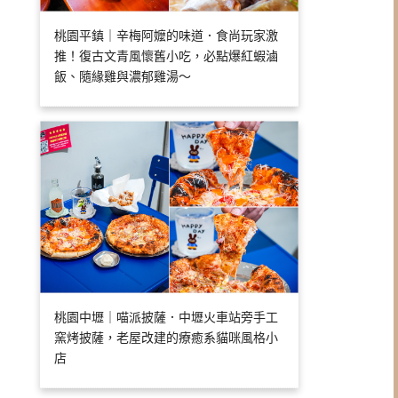
桃園平鎮｜辛梅阿嬤的味道．食尚玩家激
推！復古文青風懷舊小吃，必點爆紅蝦滷
飯、隨緣雞與濃郁雞湯～
桃園中壢｜喵派披薩．中壢火車站旁手工
窯烤披薩，老屋改建的療癒系貓咪風格小
店