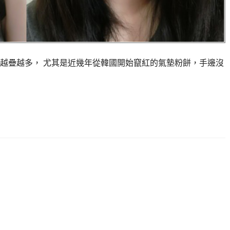
越疊越多， 尤其是近幾年從韓國開始竄紅的氣墊粉餅，手邊沒