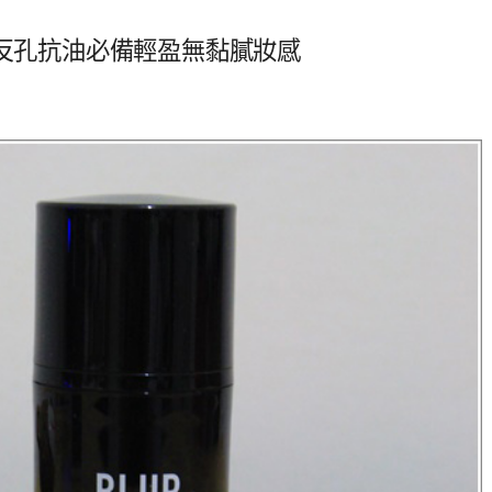
日反孔抗油必備輕盈無黏膩妝感