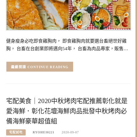
健身瘦身必吃即食雞胸肉， 即食雞胸肉就要選台畜絕世好雞
胸， 台畜在台創業即將邁向54年， 台畜為肉品專家，販售…
CONTINUE READING
宅配美食｜2020中秋烤肉宅配推薦彰化就是
愛海鮮．彰化花壇海鮮肉品批發中秋烤肉必
備海鮮豪華超值組
宅配試吃
RYOHEI0221
2020-09-07