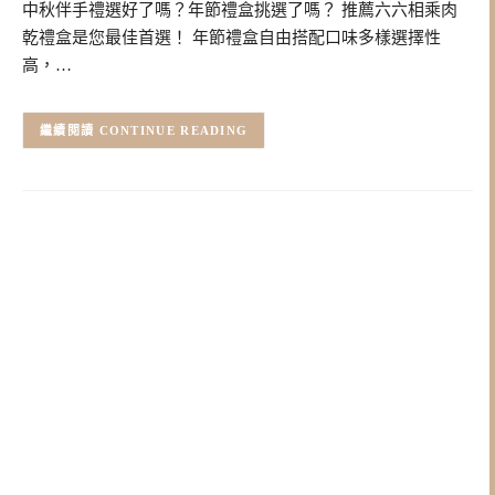
中秋伴手禮選好了嗎？年節禮盒挑選了嗎？ 推薦六六相乘肉
乾禮盒是您最佳首選！ 年節禮盒自由搭配口味多樣選擇性
高，…
CONTINUE READING