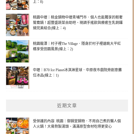
上：8)
桃園中壢｜桃金鍋物中壢青埔門市．個人也能獨享的輕奢
鴛鴦鍋！超豐盛蔬菜自助吧、現調手搖飲與療癒生乳銅鑼
燒完美結合(線上：4)
桃園龍潭｜村子裡The Village．隱身於村子裡遠眺大平紅
橋享受田園風景(線上：2)
中壢｜B70 Ice Planet冰淇淋星球．中原夜市戲院旁創意攤
位冰品(線上：1)
近期文章
受保護的內容: 桃園｜御鍋堂鍋物．不用自己煮的懶人個
人火鍋！大骨熬製湯頭、滿滿原型食材吃得更安心