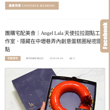
CONTINUE READING
團購宅配美食｜Angel Lala 天使拉拉甜點工
作室．隱藏在中壢巷弄內創意蛋糕圈秘密甜
點
宅配試吃
RYOHEI0221
2018-04-04
1