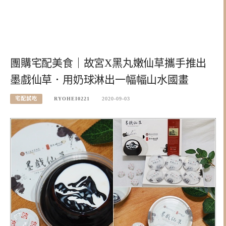
團購宅配美食｜故宮X黑丸嫩仙草攜手推出
墨戲仙草．用奶球淋出一幅幅山水國畫
宅配試吃
RYOHEI0221
2020-09-03