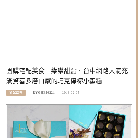
團購宅配美食｜樂樂甜點．台中網路人氣充
滿驚喜多層口感的巧克檸檬小蛋糕
宅配試吃
RYOHEI0221
2018-02-05