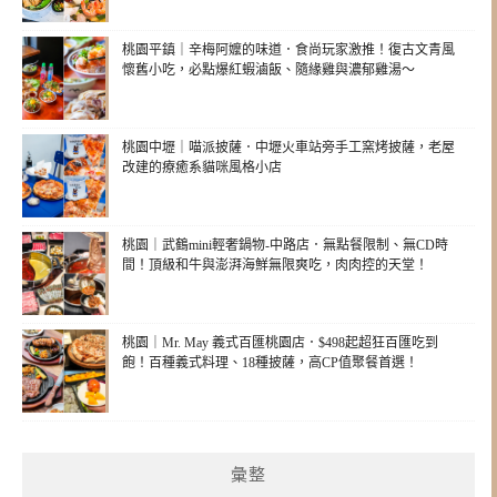
桃園平鎮｜辛梅阿嬤的味道．食尚玩家激推！復古文青風
懷舊小吃，必點爆紅蝦滷飯、隨緣雞與濃郁雞湯～
桃園中壢｜喵派披薩．中壢火車站旁手工窯烤披薩，老屋
改建的療癒系貓咪風格小店
桃園｜武鶴mini輕奢鍋物-中路店．無點餐限制、無CD時
間！頂級和牛與澎湃海鮮無限爽吃，肉肉控的天堂！
桃園｜Mr. May 義式百匯桃園店．$498起超狂百匯吃到
飽！百種義式料理、18種披薩，高CP值聚餐首選！
彙整