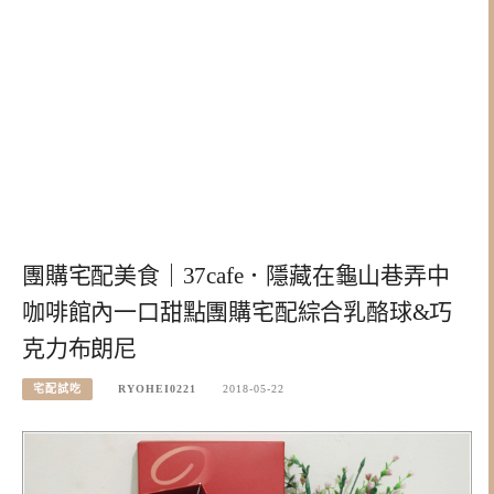
團購宅配美食｜37cafe．隱藏在龜山巷弄中
咖啡館內一口甜點團購宅配綜合乳酪球&巧
克力布朗尼
宅配試吃
RYOHEI0221
2018-05-22