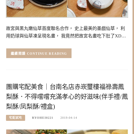
故宮與黑丸嫩仙草首度聯名合作， 史上最美的墨戲仙草， 利
用奶球與仙草凍呈現名畫， 我竟然把故宮名畫吃下肚了XD…
CONTINUE READING
團購宅配美食｜台南名店赤崁璽樓福祿壽鳳
梨酥．不得嚐嚐充滿孝心的好滋味(伴手禮/鳳
梨酥/凤梨酥/禮盒)
宅配試吃
RYOHEI0221
2019-04-14