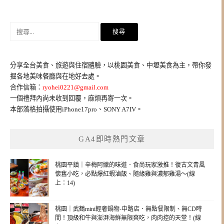
導
覽
搜
尋
關
鍵
分享全台美食、旅遊與住宿體驗，以桃園美食、中壢美食為主，帶你發
字:
掘各地美味餐廳與在地好去處。
合作信箱：
ryohei0221@gmail.com
一個禮拜內尚未收到回覆，麻煩再寄一次。
本部落格拍攝使用iPhone17pro、SONY A7IV。
GA4即時熱門文章
桃園平鎮｜辛梅阿嬤的味道．食尚玩家激推！復古文青風
懷舊小吃，必點爆紅蝦滷飯、隨緣雞與濃郁雞湯～(線
上：14)
桃園｜武鶴mini輕奢鍋物-中路店．無點餐限制、無CD時
間！頂級和牛與澎湃海鮮無限爽吃，肉肉控的天堂！(線