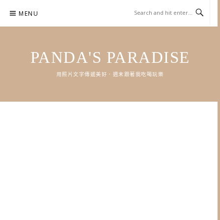
Skip
MENU
to
content
PANDA'S PARADISE
用照片文字傳遞美好．週末跟著我吃喝玩樂