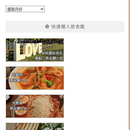
彙
整
✿ 快速懶人旅食趣