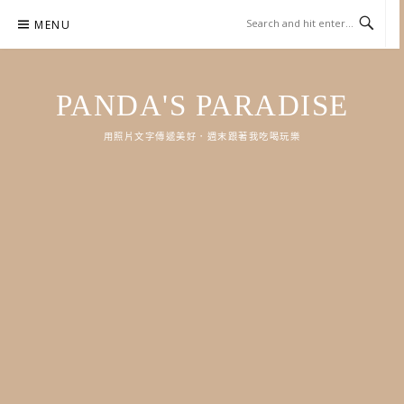
Skip
MENU
to
content
PANDA'S PARADISE
用照片文字傳遞美好．週末跟著我吃喝玩樂