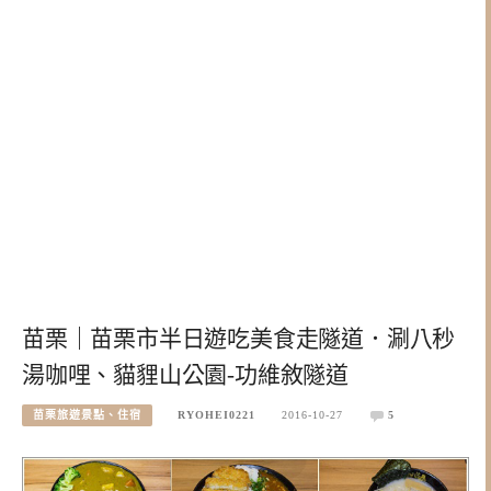
苗栗｜苗栗市半日遊吃美食走隧道．涮八秒
湯咖哩、貓貍山公園-功維敘隧道
苗栗旅遊景點、住宿
RYOHEI0221
2016-10-27
5