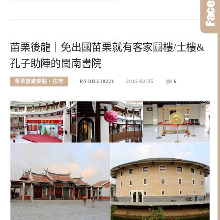
苗栗後龍｜免出國苗栗就有客家圓樓/土樓&
孔子助陣的閩南書院
苗栗旅遊景點、住宿
RYOHEI0221
2015-02-25
6