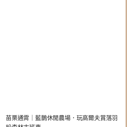
苗栗通霄｜藍鵲休閒農場．玩高爾夫賞落羽