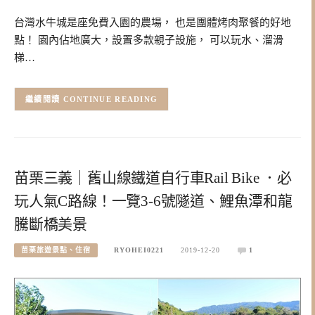
台灣水牛城是座免費入園的農場， 也是團體烤肉聚餐的好地
點！ 園內佔地廣大，設置多款親子設施， 可以玩水、溜滑
梯…
CONTINUE READING
苗栗三義｜舊山線鐵道自行車Rail Bike ．必
玩人氣C路線！一覽3-6號隧道、鯉魚潭和龍
騰斷橋美景
苗栗旅遊景點、住宿
RYOHEI0221
2019-12-20
1