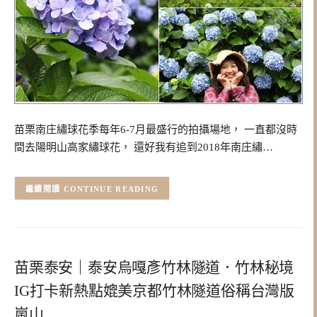
苗栗南庄繡球花季每年6-7月最盛行的拍攝場地， 一直都沒時
間去陽明山高家繡球花， 還好我有追到2018年南庄繡…
CONTINUE READING
苗栗泰安｜泰安烏嘎彥竹林隧道．竹林秘境
IG打卡新熱點媲美京都竹林隧道俗稱台灣版
嵐山