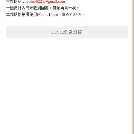
合作信箱：
ryohei0221@gmail.com
一個禮拜內尚未收到回覆，麻煩再寄一次。
本部落格拍攝使用iPhone14pro、SONY A7IV。
LINE訊息訂閱