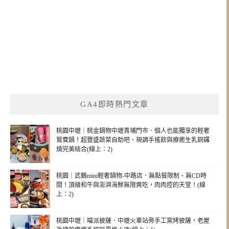
GA4即時熱門文章
桃園中壢｜桃金鍋物中壢青埔門市．個人也能獨享的輕奢
鴛鴦鍋！超豐盛蔬菜自助吧、現調手搖飲與療癒生乳銅鑼
燒完美結合(線上：2)
桃園｜武鶴mini輕奢鍋物-中路店．無點餐限制、無CD時
間！頂級和牛與澎湃海鮮無限爽吃，肉肉控的天堂！(線
上：2)
桃園中壢｜喵派披薩．中壢火車站旁手工窯烤披薩，老屋