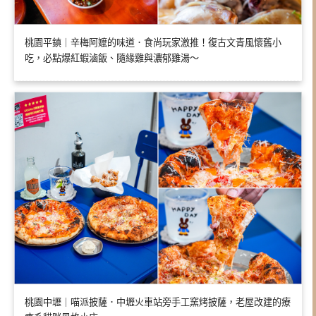
桃園平鎮｜辛梅阿嬤的味道．食尚玩家激推！復古文青風懷舊小
吃，必點爆紅蝦滷飯、隨緣雞與濃郁雞湯～
桃園中壢｜喵派披薩．中壢火車站旁手工窯烤披薩，老屋改建的療