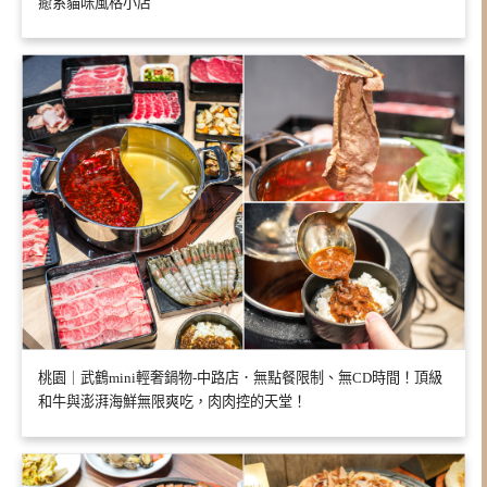
癒系貓咪風格小店
桃園｜武鶴mini輕奢鍋物-中路店．無點餐限制、無CD時間！頂級
和牛與澎湃海鮮無限爽吃，肉肉控的天堂！