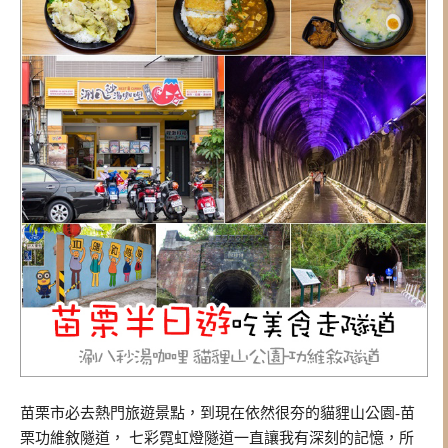
苗栗市必去熱門旅遊景點，到現在依然很夯的貓貍山公園-苗
栗功維敘隧道， 七彩霓虹燈隧道一直讓我有深刻的記憶，所