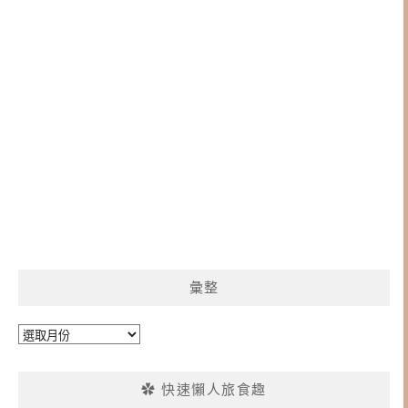
彙整
彙
整
✿ 快速懶人旅食趣