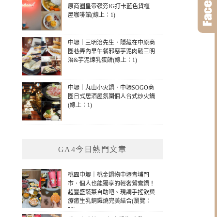
原商圈皇帝嶺旁IG打卡藍色貨櫃
屋咖啡館(線上：1)
中壢｜三明治先生．隱藏在中原商
圈巷弄內早午餐邪惡芋泥肉鬆三明
治&芋泥煉乳蛋餅(線上：1)
中壢｜丸山小火鍋．中壢SOGO商
圈日式居酒屋氛圍個人台式炒火鍋
(線上：1)
GA4今日熱門文章
桃園中壢｜桃金鍋物中壢青埔門
市．個人也能獨享的輕奢鴛鴦鍋！
超豐盛蔬菜自助吧、現調手搖飲與
療癒生乳銅鑼燒完美結合(瀏覽：
50)