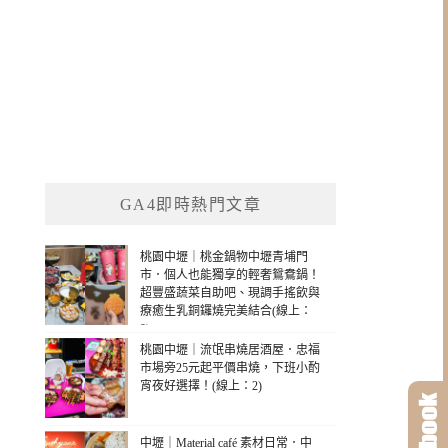
GA4即時熱門文章
桃園中壢｜桃金鍋物中壢青埔門
市．個人也能獨享的輕奢鴛鴦鍋！
超豐盛蔬菜自助吧、現調手搖飲與
療癒生乳銅鑼燒完美結合(線上：
9)
桃園中壢｜流氓串燒居酒屋．忠福
市場旁25元起平價串燒，下班小酌
宵夜好選擇！(線上：2)
中壢｜Material café 素材日常．中