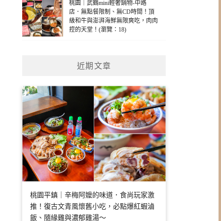
桃園｜武鶴mini輕奢鍋物-中路
店．無點餐限制、無CD時間！頂
級和牛與澎湃海鮮無限爽吃，肉肉
控的天堂！(瀏覽：18)
近期文章
桃園平鎮｜辛梅阿嬤的味道．食尚玩家激
推！復古文青風懷舊小吃，必點爆紅蝦滷
飯、隨緣雞與濃郁雞湯～