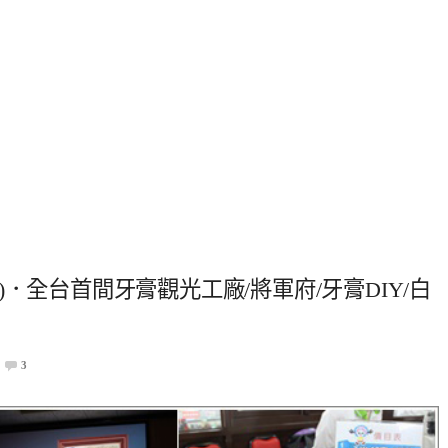
．全台首間牙膏觀光工廠/將軍府/牙膏DIY/白
3