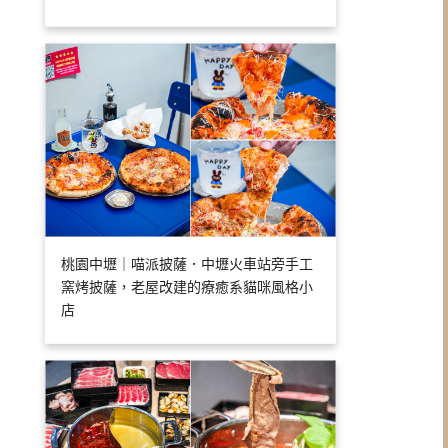
桃園中壢｜喵派披薩．中壢火車站旁手工
窯烤披薩，老屋改建的療癒系貓咪風格小
店