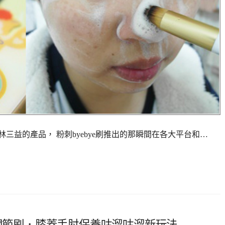
Y林三益的產品， 粉刺byebye刷推出的那瞬間在各大平台和…
 關節刷．膝蓋手肘保養咕溜咕溜新玩法