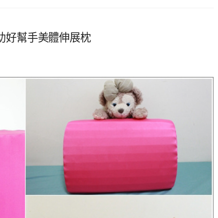
輔助好幫手美體伸展枕