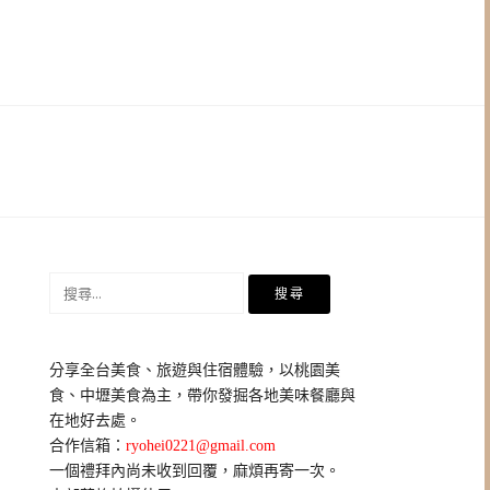
搜
尋
關
鍵
分享全台美食、旅遊與住宿體驗，以桃園美
字:
食、中壢美食為主，帶你發掘各地美味餐廳與
在地好去處。
合作信箱：
ryohei0221@gmail.com
一個禮拜內尚未收到回覆，麻煩再寄一次。