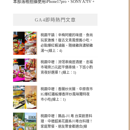
本部落格拍攝使用iPhone17pro、SONY A7IV。
GA4即時熱門文章
桃園平鎮｜辛梅阿嬤的味道．食尚
玩家激推！復古文青風懷舊小吃，
必點爆紅蝦滷飯、隨緣雞與濃郁雞
湯～(線上：4)
桃園中壢｜流氓串燒居酒屋．忠福
市場旁25元起平價串燒，下班小酌
宵夜好選擇！(線上：1)
桃園中壢｜香腸炒米腸．中原夜市
IG爆紅鐵板爆香拌炒風味獨特夜
市小吃(線上：1)
桃園中壢｜鵲品-川.粵.台菜創意料
理．中壢超美花園系川粵台料理！
家庭聚餐、朋友聚會都適合(線