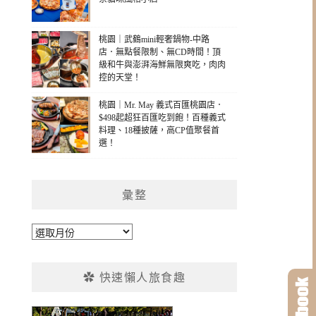
桃園｜武鶴mini輕奢鍋物-中路
店．無點餐限制、無CD時間！頂
級和牛與澎湃海鮮無限爽吃，肉肉
控的天堂！
桃園｜Mr. May 義式百匯桃園店．
$498起超狂百匯吃到飽！百種義式
料理、18種披薩，高CP值聚餐首
選！
彙整
彙
整
✿ 快速懶人旅食趣