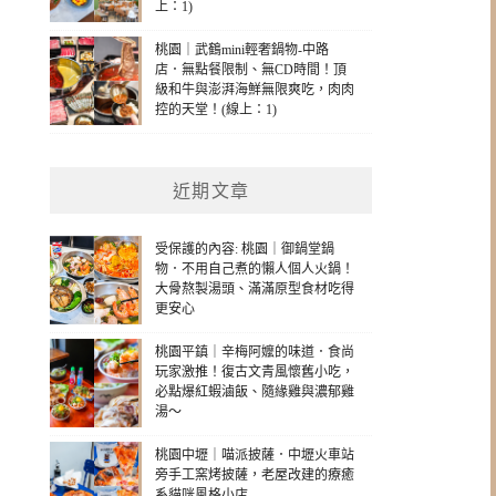
上：1)
桃園｜武鶴mini輕奢鍋物-中路
店．無點餐限制、無CD時間！頂
級和牛與澎湃海鮮無限爽吃，肉肉
控的天堂！(線上：1)
近期文章
受保護的內容: 桃園｜御鍋堂鍋
物．不用自己煮的懶人個人火鍋！
大骨熬製湯頭、滿滿原型食材吃得
更安心
桃園平鎮｜辛梅阿嬤的味道．食尚
玩家激推！復古文青風懷舊小吃，
必點爆紅蝦滷飯、隨緣雞與濃郁雞
湯～
桃園中壢｜喵派披薩．中壢火車站
旁手工窯烤披薩，老屋改建的療癒
系貓咪風格小店