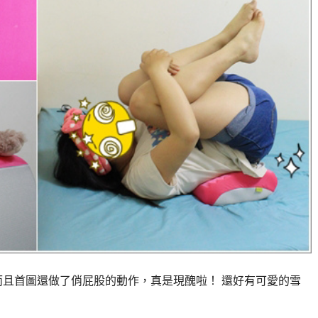
而且首圖還做了俏屁股的動作，真是現醜啦！ 還好有可愛的雪