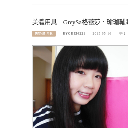
美體用具｜GreySa格蕾莎．瑜珈
RYOHEI0221
2015-05-16
2
美容/體 用具