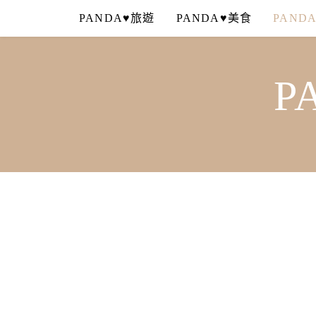
Skip
PANDA♥旅遊
PANDA♥美食
PAND
to
content
P