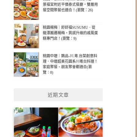
景福宮附近平價泰式餐廳，雙層用
餐空間聚餐也適合！(瀏覽：26)
桃園楊梅｜舒舒福SUSUMU．從
龍潭搬遷楊梅，質感升級的戚風蛋
糕專門店！(瀏覽：9)
桃園中壢｜鵲品-川.粵.台菜創意料
理．中壢超美花園系川粵台料理！
家庭聚餐、朋友聚會都適合(瀏
覽：8)
近期文章