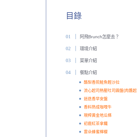
目錄
阿飛Brunch怎麼去？
環境介紹
菜單介紹
餐點介紹
酪梨香煎鮭魚輕沙拉
流心起司熱壓吐司圓盤(肉醬起
迷迭香早安盤
香料熟成咖哩牛
現榨黃金地瓜條
初鹿紅茶拿鐵
雲朵蜂蜜檸檬