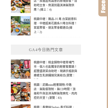
店．厚度超有誠意的原塊排餐，自
助吧主食、例湯到霜淇淋無限供
應！(線上：4)
桃園中壢｜鵲品-川.粵.台菜創意料
理．中壢超美花園系川粵台料理！
家庭聚餐、朋友聚會都適合(線
上：2)
GA4今日熱門文章
桃園中壢｜桃金鍋物中壢青埔門
市．個人也能獨享的輕奢鴛鴦鍋！
超豐盛蔬菜自助吧、現調手搖飲與
療癒生乳銅鑼燒完美結合(瀏覽：
215)
桃園｜武鶴mini輕奢鍋物-中路
店．無點餐限制、無CD時間！頂
級和牛與澎湃海鮮無限爽吃，肉肉
控的天堂！(瀏覽：83)
桃園｜泰樂絲Taylors 泰式料理．