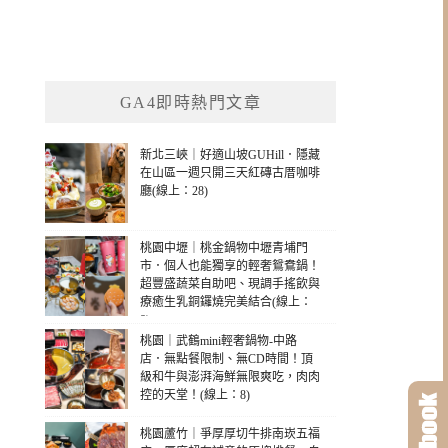
GA4即時熱門文章
新北三峽｜好適山坡GUHill．隱藏
在山區一週只開三天紅磚古厝咖啡
廳(線上：28)
桃園中壢｜桃金鍋物中壢青埔門
市．個人也能獨享的輕奢鴛鴦鍋！
超豐盛蔬菜自助吧、現調手搖飲與
療癒生乳銅鑼燒完美結合(線上：
8)
桃園｜武鶴mini輕奢鍋物-中路
店．無點餐限制、無CD時間！頂
級和牛與澎湃海鮮無限爽吃，肉肉
控的天堂！(線上：8)
桃園蘆竹｜爭厚厚切牛排南崁五福