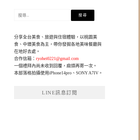
搜
尋
關
鍵
分享全台美食、旅遊與住宿體驗，以桃園美
字:
食、中壢美食為主，帶你發掘各地美味餐廳與
在地好去處。
合作信箱：
ryohei0221@gmail.com
一個禮拜內尚未收到回覆，麻煩再寄一次。
本部落格拍攝使用iPhone14pro、SONY A7IV。
LINE訊息訂閱