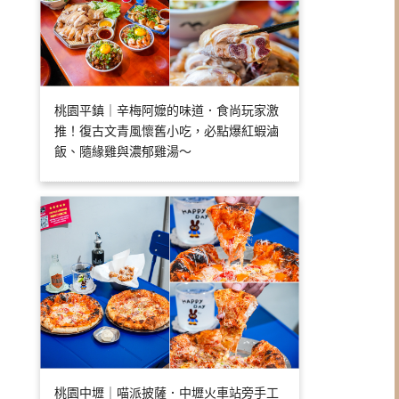
桃園平鎮｜辛梅阿嬤的味道．食尚玩家激
推！復古文青風懷舊小吃，必點爆紅蝦滷
飯、隨緣雞與濃郁雞湯～
桃園中壢｜喵派披薩．中壢火車站旁手工