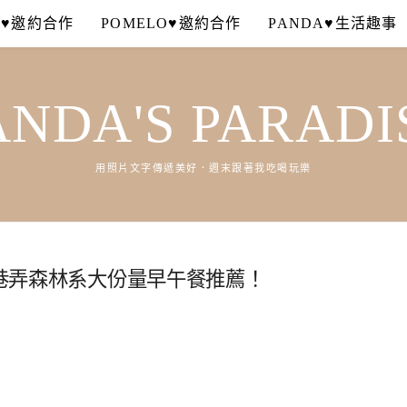
A♥邀約合作
POMELO♥邀約合作
PANDA♥生活趣事
ANDA'S PARADI
用照片文字傳遞美好．週末跟著我吃喝玩樂
近巷弄森林系大份量早午餐推薦！