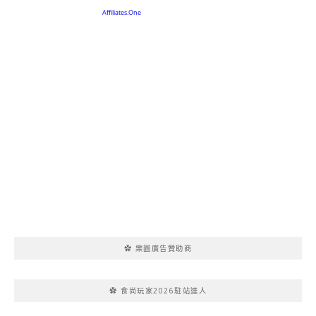
✿ 樂園廣告贊助商
✿ 食尚玩家2026駐站達人