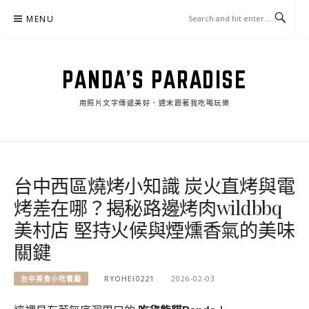
Skip
MENU
to
content
PANDA'S PARADISE
用照片文字傳遞美好．週末跟著我吃喝玩樂
台中西區燒烤小知識 炭火直烤與電
烤差在哪？揭秘路邊烤肉wildbbq
美村店 堅持火候與煙燻香氣的美味
關鍵
台中美食小吃餐廳
RYOHEI0221
2026-02-03