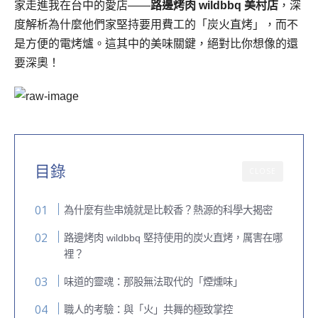
家走進我在台中的愛店——
路邊烤肉 wildbbq 美村店
，深
度解析為什麼他們家堅持要用費工的「炭火直烤」，而不
是方便的電烤爐。這其中的美味關鍵，絕對比你想像的還
要深奧！
目錄
CLOSE
為什麼有些串燒就是比較香？熱源的科學大揭密
路邊烤肉 wildbbq 堅持使用的炭火直烤，厲害在哪
裡？
味道的靈魂：那股無法取代的「煙燻味」
職人的考驗：與「火」共舞的極致掌控