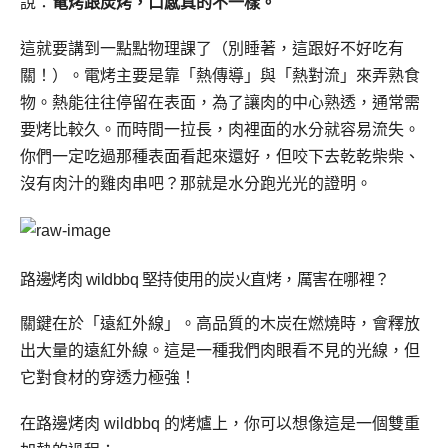
說：
電烤跟炭烤，口感真的不一樣。
這就要講到一點點物理課了（別睡著，這跟好不好吃有
關！）。電烤主要是靠「熱傳導」與「熱對流」來弄熟食
物。熱能往往停留在表面，為了讓肉的中心熟透，通常需
要烤比較久。而時間一拉長，肉裡面的水分就容易流失。
你們一定吃過那種表面看起來還好，但咬下去乾乾柴柴、
沒有肉汁的雞肉串吧？那就是水分跑光光的證明。
路邊烤肉 wildbbq 堅持使用的炭火直烤，厲害在哪裡？
關鍵在於「遠紅外線」。高品質的木炭在燃燒時，會釋放
出大量的遠紅外線。這是一種我們肉眼看不見的光線，但
它對食材的穿透力極強！
在路邊烤肉 wildbbq 的烤爐上，你可以想像這是一個雙重