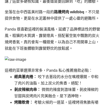
講了這麼多硬核知識，最後還是要回歸到「吃」的體驗。
坐落在台中西區美村路一段的
路邊烤肉 wildbbq
，不只是
提供食物，更是在水泥叢林中提供了一處心靈的避難所。
Panda 很喜歡這裡的裝潢風格，延續了品牌標誌性的野營
風。粗獷的木質調、露營燈具，搭配著空氣中飄散的炭火
燒烤香氣，真的會有一種錯覺，以為自己不用開車上山，
就能在下班後體驗到露營野炊的放鬆感。
這裡的菜單選擇非常多，Panda 私心推薦幾款必點：
經典蔥肉捲：
咬下去蔥段的水分在嘴裡爆開，中和
了肉片的油脂，加上炭火的焦香，絕配！
剝皮辣椒肉串：
微微的辣度刺激味蕾，剝皮辣椒的
甘甜與炭烤肉片完美融合，是下酒神物。
烤雞軟骨：
考驗火候的一道菜，這裡烤得焦脆有嚼