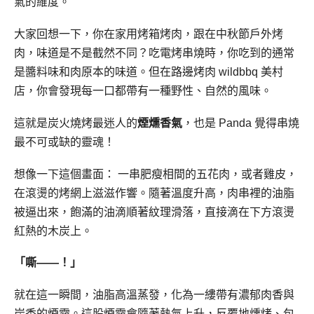
氣的維度。
大家回想一下，你在家用烤箱烤肉，跟在中秋節戶外烤
肉，味道是不是截然不同？吃電烤串燒時，你吃到的通常
是醬料味和肉原本的味道。但在路邊烤肉 wildbbq 美村
店，你會發現每一口都帶有一種野性、自然的風味。
這就是炭火燒烤最迷人的
煙燻香氣
，也是 Panda 覺得串燒
最不可或缺的靈魂！
想像一下這個畫面： 一串肥瘦相間的五花肉，或者雞皮，
在滾燙的烤網上滋滋作響。隨著溫度升高，肉串裡的油脂
被逼出來，飽滿的油滴順著紋理滑落，直接滴在下方滾燙
紅熱的木炭上。
「嘶——！」
就在這一瞬間，油脂高溫蒸發，化為一縷帶有濃郁肉香與
炭香的煙霧。這股煙霧會隨著熱氣上升，反覆地燻烤、包