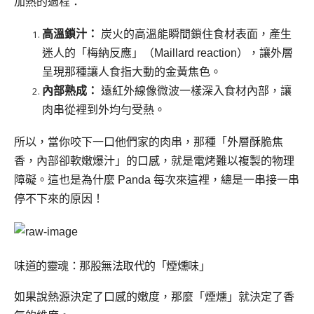
加熱的過程：
高溫鎖汁：
炭火的高溫能瞬間鎖住食材表面，產生
迷人的「梅納反應」（Maillard reaction），讓外層
呈現那種讓人食指大動的金黃焦色。
內部熟成：
遠紅外線像微波一樣深入食材內部，讓
肉串從裡到外均勻受熱。
所以，當你咬下一口他們家的肉串，那種「外層酥脆焦
香，內部卻軟嫩爆汁」的口感，就是電烤難以複製的物理
障礙。這也是為什麼 Panda 每次來這裡，總是一串接一串
停不下來的原因！
味道的靈魂：那股無法取代的「煙燻味」
如果說熱源決定了口感的嫩度，那麼「煙燻」就決定了香