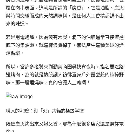
覆在肉串表面。這就是所謂的「炭香」，它是油脂、炭火
與時間交織而成的天然調味料，是任何人工香精都調不出
來的味道。
若是用電烤爐，因為沒有木炭，滴下的油脂通常直接流進
底下的集油盤，就這樣浪費掉了，無法產生這種美妙的煙
燻循環。
所以，當許多老饕來到勤美商圈尋找宵夜時，指名要吃路
邊烤肉，為的就是這股讓人彷彿置身戶外露營般的純粹野
味。那一股煙燻味，真的會讓人上癮啊！
職人的考驗：與「火」共舞的極致掌控
既然炭火烤出來又嫩又香，那為什麼很多店家還是選擇電
烤？