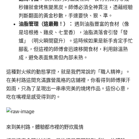
秒鐘就會烤焦變黑炭。師傅必須全神貫注，憑藉經驗
判斷翻面的黃金秒數，手速要快、狠、準。
油脂管理（這最難！）：
遇到油脂豐富的食材（像
是培根捲、雞皮、七里香），油脂滴落會引發「發
爐」（明火瞬間竄升）。這時候如果是新手肯定手忙
腳亂，但這裡的師傅會迅速移開食材，利用餘溫熟
成，避免表面焦黑但內部未熟。
這種對火候的動態掌控，就是我們常說的「職人精神」。
在美村路這間充滿露營風格的店鋪裡，你看得到師傅揮汗
如雨，只為了呈現出一串串完美的燒烤作品。這份心意，
吃在嘴裡是感受得到的。
來到美村路，體驗都市裡的野炊風情