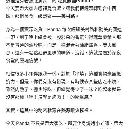
這裡是有著無底洞胃口的
吃貨熊貓Panda
！
今天要帶大家去哪裡覓食呢？讓我們把鏡頭轉到台中西
區，那個美食一級戰區——
美村路
。
身為一個資深吃貨，Panda 每次經過美村路和勤美商圈這
一帶，到了晚上總會被一股邪惡的香氣勾得魂牽夢縈。那
不是普通的油煙味，而是一種混合著油脂焦香、炭火氣
息，還有一點點狂野風味的味道。沒錯，這就是屬於深夜
食堂的靈魂信號！
相信很多小夥伴跟我一樣，對於「串燒」這種食物毫無抵
抗力。但是，你們有沒有發現，有時候去某些店吃串燒，
雖然肉熟了、醬也好吃，但總覺得少了一味？吃起來就是
沒有那種「哇！這就是烤肉！」的衝擊感？
其實，這其中的秘密就藏在
熱源
跟
火候
裡。
今天 Panda 不只是帶大家吃，還要化身燒烤小老師，帶大