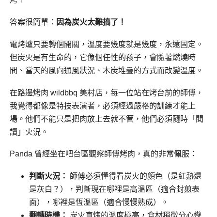
答案很簡單：
因為炭火太難搞了！
電烤爐只要轉個開關，溫度要幾度就是幾度，永遠固定。
但炭火是有生命的，它像個任性的孩子，會隨著燃燒時
間、當天的風向通風狀況、木炭堆疊的方式而改變溫度。
在路邊烤肉 wildbbq 美村店，每一位站在烤台前的師傅，
我覺得都像是特技表演者，必須經過嚴格的訓練才能上
場。他們不能只是把肉放上去就不管，他們必須隨時「閱
讀」火況。
Panda 曾經坐在吧台區觀察師傅烤肉，真的非常佩服：
判斷火況：
師傅必須懂得看炭火的顏色（是紅熱還
是灰白？），判斷現在哪裡是高溫區（適合封煎表
面），哪裡是恆溫區（適合慢慢熟成）。
翻轉時機：
炭火直烤的溫度極高，食材稍微分心幾