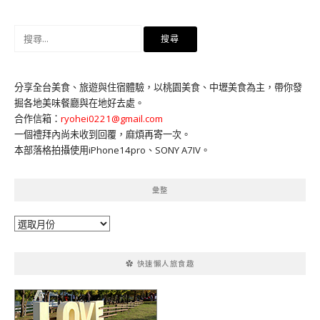
搜
尋
關
鍵
分享全台美食、旅遊與住宿體驗，以桃園美食、中壢美食為主，帶你發
字:
掘各地美味餐廳與在地好去處。
合作信箱：
ryohei0221@gmail.com
一個禮拜內尚未收到回覆，麻煩再寄一次。
本部落格拍攝使用iPhone14pro、SONY A7IV。
彙整
彙
整
✿ 快速懶人旅食趣