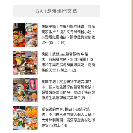
GA4即時熱門文章
桃園平鎮｜辛梅阿嬤的味道．食尚
玩家激推！復古文青風懷舊小吃，
必點爆紅蝦滷飯、隨緣雞與濃郁雞
湯～(線上：16)
桃園｜武鶴mini輕奢鍋物-中路
店．無點餐限制、無CD時間！頂
級和牛與澎湃海鮮無限爽吃，肉肉
控的天堂！(線上：12)
桃園中壢｜桃金鍋物中壢青埔門
市．個人也能獨享的輕奢鴛鴦鍋！
超豐盛蔬菜自助吧、現調手搖飲與
療癒生乳銅鑼燒完美結合(線上：
5)
受保護的內容: 桃園｜御鍋堂鍋
物．不用自己煮的懶人個人火鍋！
大骨熬製湯頭、滿滿原型食材吃得
更安心(線上：4)