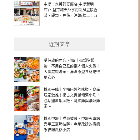
中壢｜水芙蓉豆腐店(中壢新明
店)．堅持純天然享用新鮮豆漿香
濃、饅頭、豆花、涼麵(線上：2)
近期文章
受保護的內容: 桃園｜御鍋堂鍋
物．不用自己煮的懶人個人火鍋！
大骨熬製湯頭、滿滿原型食材吃得
更安心
桃園平鎮｜辛梅阿嬤的味道．食尚
玩家激推！復古文青風懷舊小吃，
必點爆紅蝦滷飯、隨緣雞與濃郁雞
湯～
桃園中壢｜喵派披薩．中壢火車站
旁手工窯烤披薩，老屋改建的療癒
系貓咪風格小店