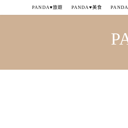
Skip
PANDA♥旅遊
PANDA♥美食
PAND
to
content
P