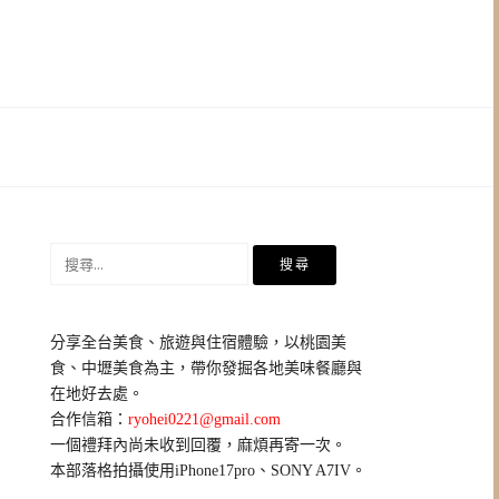
搜
尋
關
鍵
分享全台美食、旅遊與住宿體驗，以桃園美
字:
食、中壢美食為主，帶你發掘各地美味餐廳與
在地好去處。
合作信箱：
ryohei0221@gmail.com
一個禮拜內尚未收到回覆，麻煩再寄一次。
本部落格拍攝使用iPhone17pro、SONY A7IV。