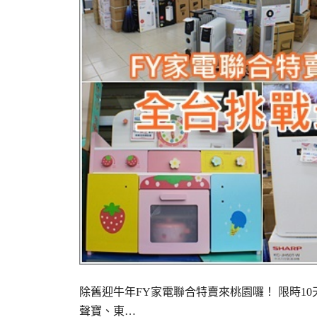
除舊迎牛年FY家電聯合特賣來桃園囉！ 限時1
聲寶、東…