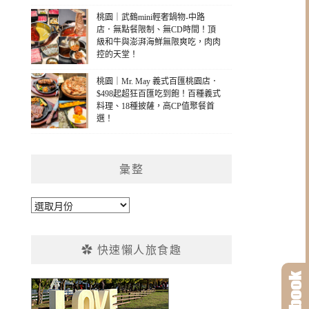
桃園｜武鶴mini輕奢鍋物-中路
店．無點餐限制、無CD時間！頂
級和牛與澎湃海鮮無限爽吃，肉肉
控的天堂！
桃園｜Mr. May 義式百匯桃園店．
$498起超狂百匯吃到飽！百種義式
料理、18種披薩，高CP值聚餐首
選！
彙整
彙
整
✿ 快速懶人旅食趣