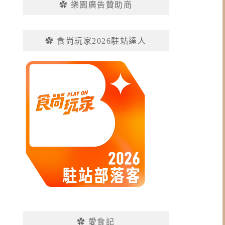
✿ 樂園廣告贊助商
✿ 食尚玩家2026駐站達人
✿ 愛食記