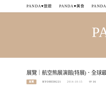
Skip
PANDA♥旅遊
PANDA♥美食
PAND
to
content
P
展覽｜航空熊展演館(特展)．全球最
RYOHEI0221
2014-10-15
16
展覽