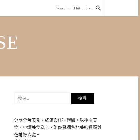
SE
搜
尋
關
鍵
分享全台美食、旅遊與住宿體驗，以桃園美
字:
食、中壢美食為主，帶你發掘各地美味餐廳與
在地好去處。