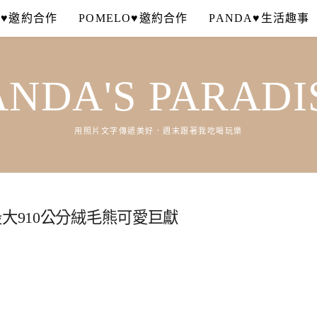
A♥邀約合作
POMELO♥邀約合作
PANDA♥生活趣事
ANDA'S PARADI
用照片文字傳遞美好．週末跟著我吃喝玩樂
大910公分絨毛熊可愛巨獻