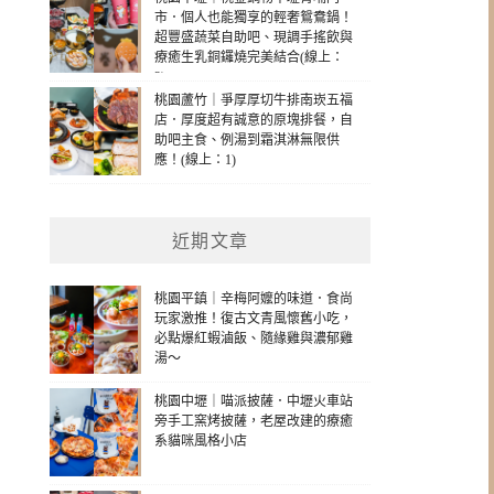
市．個人也能獨享的輕奢鴛鴦鍋！
超豐盛蔬菜自助吧、現調手搖飲與
療癒生乳銅鑼燒完美結合(線上：
2)
桃園蘆竹｜爭厚厚切牛排南崁五福
店．厚度超有誠意的原塊排餐，自
助吧主食、例湯到霜淇淋無限供
應！(線上：1)
近期文章
桃園平鎮｜辛梅阿嬤的味道．食尚
玩家激推！復古文青風懷舊小吃，
必點爆紅蝦滷飯、隨緣雞與濃郁雞
湯～
桃園中壢｜喵派披薩．中壢火車站
旁手工窯烤披薩，老屋改建的療癒
系貓咪風格小店