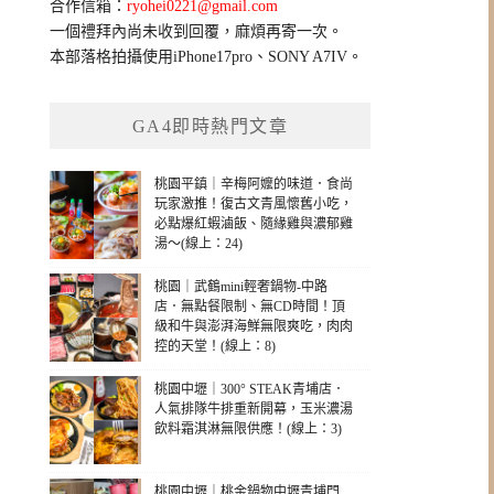
合作信箱：
ryohei0221@gmail.com
一個禮拜內尚未收到回覆，麻煩再寄一次。
本部落格拍攝使用iPhone17pro、SONY A7IV。
GA4即時熱門文章
桃園平鎮｜辛梅阿嬤的味道．食尚
玩家激推！復古文青風懷舊小吃，
必點爆紅蝦滷飯、隨緣雞與濃郁雞
湯～(線上：24)
桃園｜武鶴mini輕奢鍋物-中路
店．無點餐限制、無CD時間！頂
級和牛與澎湃海鮮無限爽吃，肉肉
控的天堂！(線上：8)
桃園中壢｜300° STEAK青埔店．
人氣排隊牛排重新開幕，玉米濃湯
飲料霜淇淋無限供應！(線上：3)
桃園中壢｜桃金鍋物中壢青埔門