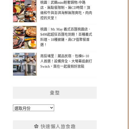
桃園｜武鶴mini輕奢鍋物-中路
店．無點餐限制、無CD時間！頂
級和牛與澎湃海鮮無限爽吃，肉肉
控的天堂！
桃園｜Mr. May 義式百匯桃園店．
$498起超狂百匯吃到飽！百種義式
料理、18種披薩，高CP值聚餐首
選！
南投埔里｜藏品民宿．包棟6~10
人首選！設備齊全、大螢幕追劇打
Switch，窩在一起度假好放鬆
彙整
彙
整
✿ 快速懶人旅食趣