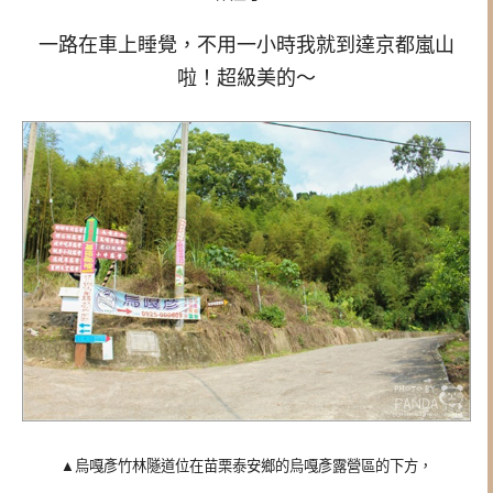
一路在車上睡覺，不用一小時我就到達京都嵐山
啦！超級美的～
▲
烏嘎彥竹林隧道位在苗栗泰安鄉的
烏嘎彥露營區的下方，