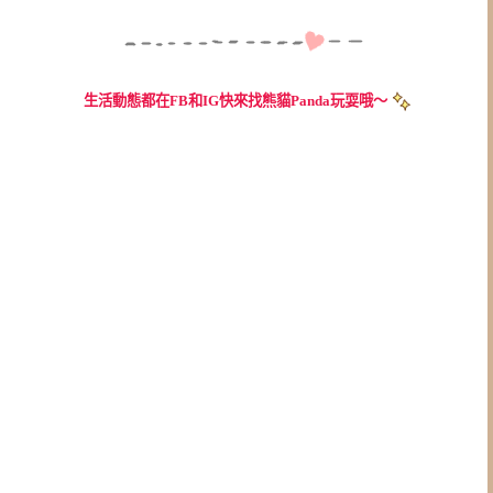
生活動態都在FB和IG快來找熊貓Panda玩耍哦～