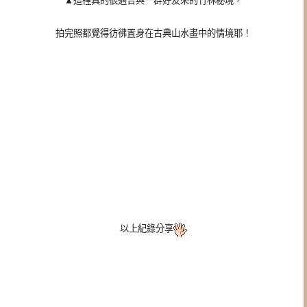
▲這裡真的很適合與一群好友來的竹林秘境，
拍完照都覺得彷彿置身在古典山水畫中的情境耶！
以上紀錄分享