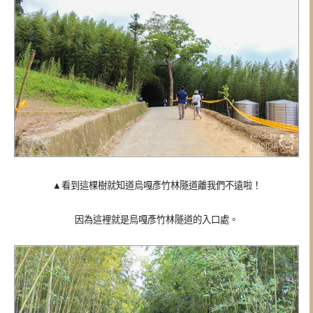
▲看到這棵樹就知道
烏嘎彥竹林隧道離我們不遠啦！
因為這裡就是
烏嘎彥竹林隧道的入口處。