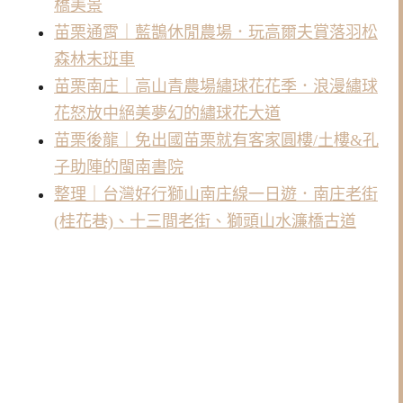
橋美景
苗栗通霄｜藍鵲休閒農場．玩高爾夫賞落羽松
森林末班車
苗栗南庄｜高山青農場繡球花花季．浪漫繡球
花怒放中絕美夢幻的繡球花大道
苗栗後龍｜免出國苗栗就有客家圓樓/土樓&孔
子助陣的閩南書院
整理｜台灣好行獅山南庄線一日遊．南庄老街
(桂花巷)、十三間老街、獅頭山水濂橋古道