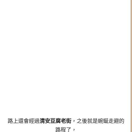
路上還會經過
清安豆腐老街
，之後就是蜿蜒走避的
路程了，