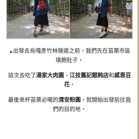
出發去烏嘎彥竹林隧道之前，我們先在苗栗市區
▲
填飽肚子，
這次去吃了
湯家大肉圓
、
江技舊記餛飩店
和
感恩豆
花
，
最後來杯苗栗必喝的
清安粉圓
，就開始出發前往我
們的目的地，