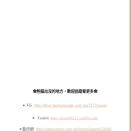
✿熊貓出沒的地方，歡迎追蹤看更多✿
✦ FG
http://blog.fashionguide.com.tw/7177/posts
✦
Tumblr
http://panda0221.tumblr.com/
✦愛評網
http://www.ipeen.com.tw/home/ipeen612644/