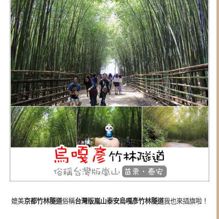
媲美
京都竹林隧道
俗稱
台灣版嵐山泰安烏嘎彥竹林隧道
我也來插旗啦！