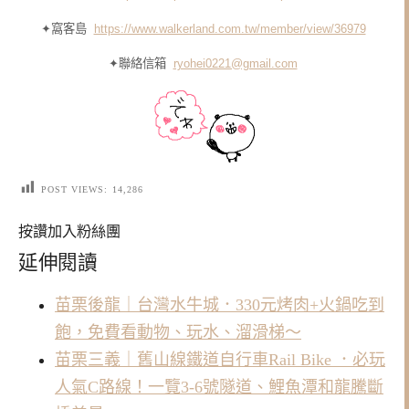
✦窩客島
https://www.walkerland.com.tw/member/view/36979
✦聯絡信箱
ryohei0221@gmail.com
POST VIEWS:
14,286
按讚加入粉絲團
延伸閱讀
苗栗後龍｜台灣水牛城．330元烤肉+火鍋吃到
飽，免費看動物、玩水、溜滑梯～
苗栗三義｜舊山線鐵道自行車Rail Bike ．必玩
人氣C路線！一覽3-6號隧道、鯉魚潭和龍騰斷