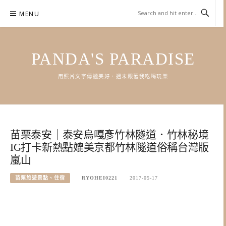
Skip
MENU
to
content
PANDA'S PARADISE
用照片文字傳遞美好．週末跟著我吃喝玩樂
苗栗泰安｜泰安烏嘎彥竹林隧道．竹林秘境
IG打卡新熱點媲美京都竹林隧道俗稱台灣版
嵐山
苗栗旅遊景點、住宿
RYOHEI0221
2017-05-17