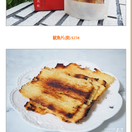
魷魚片(炭) $250