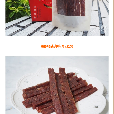
黑胡椒豬肉筷(厚) $250