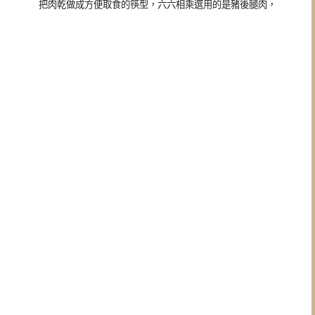
把肉乾做成方便取食的筷型，
六六相乘選用的是豬後腿肉，