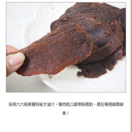
採用六六相乘獨特秘方滷汁，豬肉乾口感帶點嚼勁，嚼在嘴裡越嚼越
香！