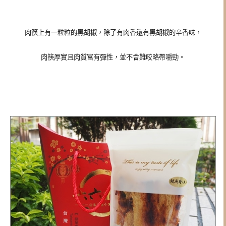
肉筷上有一粒粒的黑胡椒，除了有肉香還有黑胡椒的辛香味，
肉筷厚實且肉質富有彈性，並不會難咬略帶嚼勁。