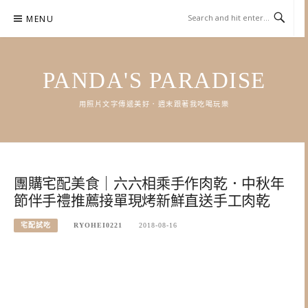
Skip
MENU
to
content
PANDA'S PARADISE
用照片文字傳遞美好．週末跟著我吃喝玩樂
團購宅配美食｜六六相乘手作肉乾．中秋年
節伴手禮推薦接單現烤新鮮直送手工肉乾
宅配試吃
RYOHEI0221
2018-08-16