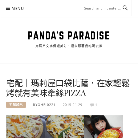
Skip
MENU
to
content
PANDA'S PARADISE
用照片文字傳遞美好．週末跟著我吃喝玩樂
宅配｜瑪莉屋口袋比薩．在家輕鬆
烤就有美味牽絲PIZZA
宅配試吃
RYOHEI0221
2015-01-29
1