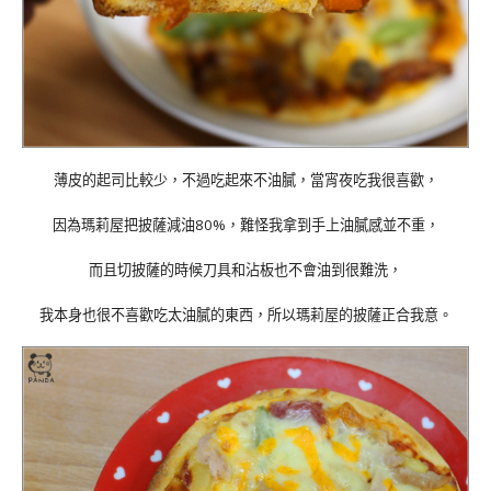
薄皮的起司比較少，不過吃起來不油膩，當宵夜吃我很喜歡，
因為瑪莉屋把披薩減油80%，難怪我拿到手上油膩感並不重，
而且切披薩的時候刀具和沾板也不會油到很難洗，
我本身也很不喜歡吃太油膩的東西，所以瑪莉屋的披薩正合我意。