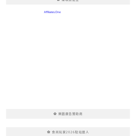
✿ 樂園廣告贊助商
✿ 食尚玩家2026駐站達人