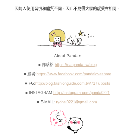
因每人使用習慣和體質不同，因此不見得大家的感受會相同。
About Panda♦
■ 部落格:
https://eatpanda.tw/blog
■ 臉書:
https://www.facebook.com/pandaloveshare
■ FG:
http://blog.fashionguide.com.tw/7177/posts
■ INSTAGRAM:
http://instagram.com/panda0221
■ E-MAIL:
ryohei0221@gmail.com