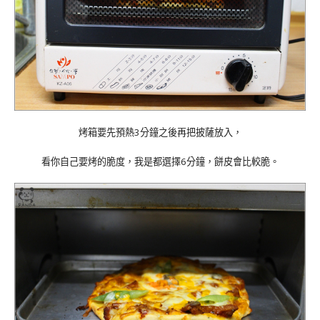
烤箱要先預熱3分鐘之後再把披薩放入，
看你自己要烤的脆度，我是都選擇6分鐘，餅皮會比較脆。