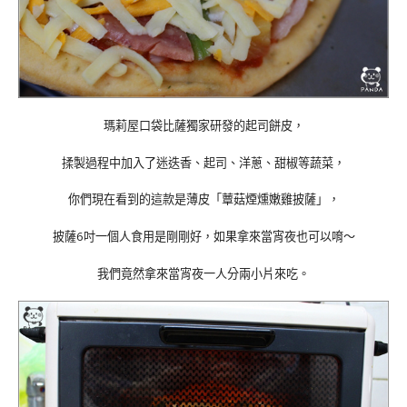
瑪莉屋口袋比薩獨家研發的起司餅皮，
揉製過程中加入了迷迭香、起司、洋蔥、甜椒等蔬菜，
你們現在看到的這款是薄皮「蕈菇煙燻嫩雞披薩」，
披薩6吋一個人食用是剛剛好，如果拿來當宵夜也可以唷～
我們竟然拿來當宵夜一人分兩小片來吃。