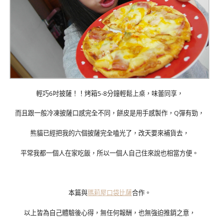
輕巧6吋披薩！！烤箱5-8分鐘輕鬆上桌，味蕾同享，
而且跟一般冷凍披薩口感完全不同，餅皮是用手感製作，Q彈有勁，
熊貓已經把我的六個披薩完全嗑光了，改天要來補貨去，
平常我都一個人在家吃飯，所以一個人自己住來說也相當方便。
本篇與
瑪莉屋口袋比薩
合作。
以上皆為自己體驗後心得，無任何報酬，也無強迫推銷之意，