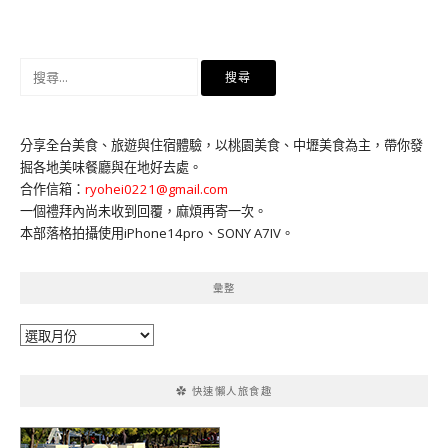
搜
尋
關
鍵
分享全台美食、旅遊與住宿體驗，以桃園美食、中壢美食為主，帶你發
字:
掘各地美味餐廳與在地好去處。
合作信箱：
ryohei0221@gmail.com
一個禮拜內尚未收到回覆，麻煩再寄一次。
本部落格拍攝使用iPhone14pro、SONY A7IV。
彙整
彙
整
✿ 快速懶人旅食趣