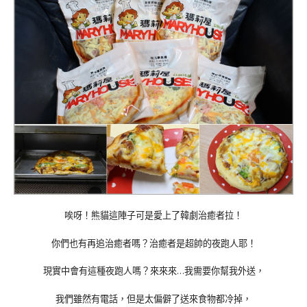
唉呀！熊貓這陣子可是愛上了韓劇治癒者拉！
你們也有再追治癒者嗎？治癒者是超帥的夜跑人耶！
現實中會有這種夜跑人嗎？來來來…我需要你幫我外送，
我們雖然有電話，但是太偏僻了送來食物都冷掉，