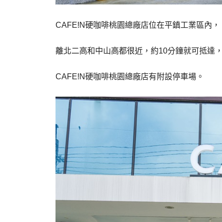
CAFE!N硬咖啡桃園總廠店位在平鎮工業區內，
離北二高和中山高都很近，約10分鐘就可抵達
CAFE!N硬咖啡桃園總廠店有附設停車場。