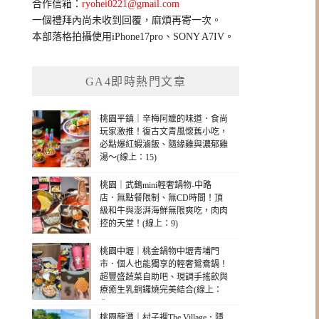
合作信箱：
ryohei0221@gmail.com
一個禮拜內尚未收到回覆，麻煩再寄一次。
本部落格拍攝使用iPhone17pro、SONY A7IV。
GA4即時熱門文章
桃園平鎮｜辛梅阿嬤的味道．食尚
玩家激推！復古文青風懷舊小吃，
必點爆紅蝦滷飯、隨緣雞與濃郁雞
湯～(線上：15)
桃園｜武鶴mini輕奢鍋物-中路
店．無點餐限制、無CD時間！頂
級和牛與澎湃海鮮無限爽吃，肉肉
控的天堂！(線上：9)
桃園中壢｜桃金鍋物中壢青埔門
市．個人也能獨享的輕奢鴛鴦鍋！
超豐盛蔬菜自助吧、現調手搖飲與
療癒生乳銅鑼燒完美結合(線上：
4)
桃園龍潭｜村子裡The Village．隱