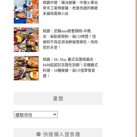
桃園中壢｜喵派披薩．中壢火車站
旁手工窯烤披薩，老屋改建的療癒
系貓咪風格小店
桃園｜武鶴mini輕奢鍋物-中路
店．無點餐限制、無CD時間！頂
級和牛與澎湃海鮮無限爽吃，肉肉
控的天堂！
桃園｜Mr. May 義式百匯桃園店．
$498起超狂百匯吃到飽！百種義式
料理、18種披薩，高CP值聚餐首
選！
彙整
彙
整
✿ 快速懶人旅食趣