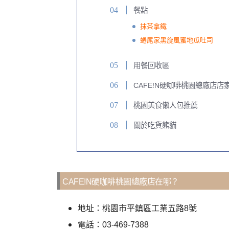
餐點
抹茶拿鐵
蜷尾家黑旋風蜜地瓜吐司
用餐回收區
CAFE!N硬咖啡桃園總廠店店
桃園美食懶人包推薦
關於吃貨熊貓
CAFE!N硬咖啡桃園總廠店在哪？
地址：桃園市平鎮區工業五路8號
電話：03-469-7388