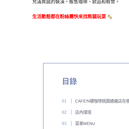
充滿質感的裝潢，販售咖啡、飲品和輕食。
生活動態都在粉絲團快來找熊貓玩耍
目錄
CAFE!N硬咖啡桃園總廠店在
店內環境
菜單MENU