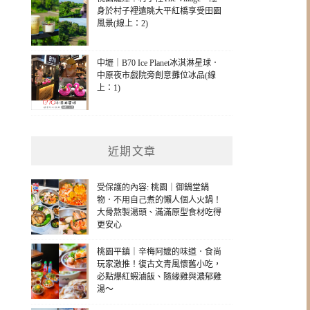
身於村子裡遠眺大平紅橋享受田園
風景(線上：2)
中壢｜B70 Ice Planet冰淇淋星球．
中原夜市戲院旁創意攤位冰品(線
上：1)
近期文章
受保護的內容: 桃園｜御鍋堂鍋
物．不用自己煮的懶人個人火鍋！
大骨熬製湯頭、滿滿原型食材吃得
更安心
桃園平鎮｜辛梅阿嬤的味道．食尚
玩家激推！復古文青風懷舊小吃，
必點爆紅蝦滷飯、隨緣雞與濃郁雞
湯～