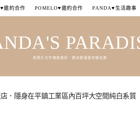
A♥邀約合作
POMELO♥邀約合作
PANDA♥生活趣事
ANDA'S PARADI
用照片文字傳遞美好．週末跟著我吃喝玩樂
總廠店．隱身在平鎮工業區內百坪大空間純白系質