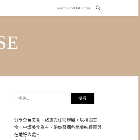
SE
搜
尋
關
鍵
分享全台美食、旅遊與住宿體驗，以桃園美
字:
食、中壢美食為主，帶你發掘各地美味餐廳與
在地好去處。