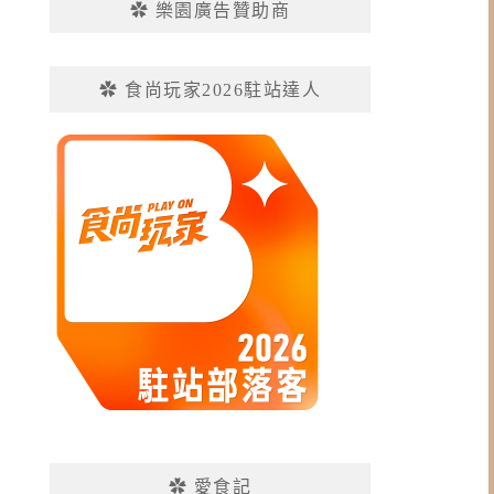
✿ 樂園廣告贊助商
✿ 食尚玩家2026駐站達人
✿ 愛食記