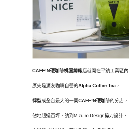
CAFE!N硬咖啡桃園總廠店
就開在平鎮工業區內
原先是源友咖啡自營的
Alpha Coffee Tea
，
轉型成全台最大的一間
CAFE!N硬咖啡
的分店，
佔地超過百坪，請到Mizuiro Design操刀設計，