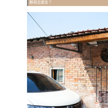
夥房怎麼去？