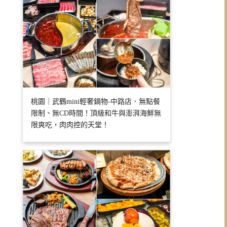
桃園｜武鶴mini輕奢鍋物-中路店．無點餐
限制、無CD時間！頂級和牛與澎湃海鮮無
限爽吃，肉肉控的天堂！