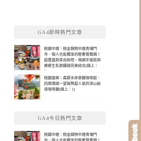
GA4即時熱門文章
桃園中壢｜桃金鍋物中壢青埔門
市．個人也能獨享的輕奢鴛鴦鍋！
超豐盛蔬菜自助吧、現調手搖飲與
療癒生乳銅鑼燒完美結合(線上：
2)
桃園復興｜森鄰水岸景觀咖啡館．
四周環繞一望無際超人氣的深山秘
境咖啡廳(線上：1)
GA4今日熱門文章
桃園中壢｜桃金鍋物中壢青埔門
市．個人也能獨享的輕奢鴛鴦鍋！