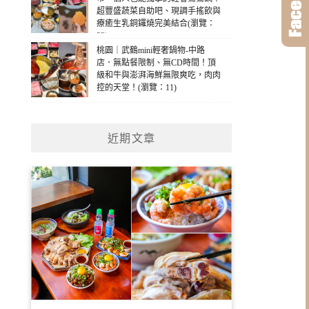
超豐盛蔬菜自助吧、現調手搖飲與
療癒生乳銅鑼燒完美結合(瀏覽：
32)
桃園｜武鶴mini輕奢鍋物-中路
店．無點餐限制、無CD時間！頂
級和牛與澎湃海鮮無限爽吃，肉肉
控的天堂！(瀏覽：11)
近期文章