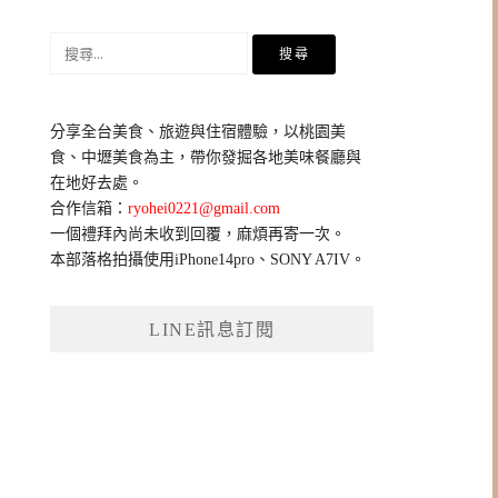
搜
尋
關
鍵
分享全台美食、旅遊與住宿體驗，以桃園美
字:
食、中壢美食為主，帶你發掘各地美味餐廳與
在地好去處。
合作信箱：
ryohei0221@gmail.com
一個禮拜內尚未收到回覆，麻煩再寄一次。
本部落格拍攝使用iPhone14pro、SONY A7IV。
LINE訊息訂閱