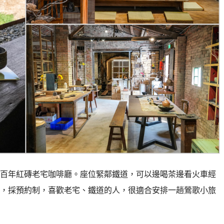
百年紅磚老宅咖啡廳。座位緊鄰鐵道，可以邊喝茶邊看火車經
，採預約制，喜歡老宅、鐵道的人，很適合安排一趟鶯歌小旅