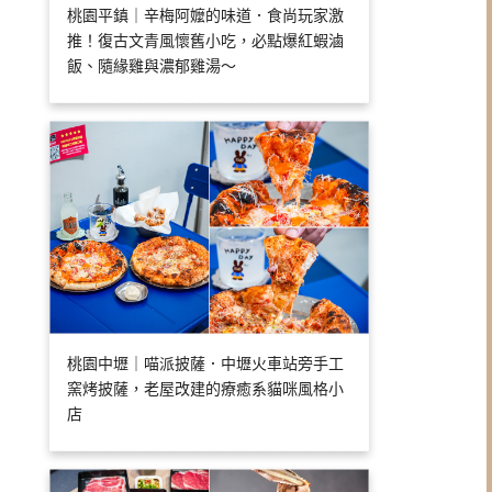
桃園平鎮｜辛梅阿嬤的味道．食尚玩家激
推！復古文青風懷舊小吃，必點爆紅蝦滷
飯、隨緣雞與濃郁雞湯～
桃園中壢｜喵派披薩．中壢火車站旁手工
窯烤披薩，老屋改建的療癒系貓咪風格小
店