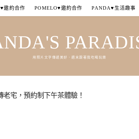
A♥邀約合作
POMELO♥邀約合作
PANDA♥生活趣事
ANDA'S PARADI
用照片文字傳遞美好．週末跟著我吃喝玩樂
磚老宅，預約制下午茶體驗！