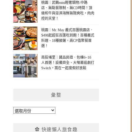
桃園｜武鶴mini輕奢鍋物-中路
店．無點餐限制、無CD時間！頂
級和牛與澎湃海鮮無限爽吃，肉肉
控的天堂！
桃園｜Mr. May 義式百匯桃園店．
$498起超狂百匯吃到飽！百種義式
料理、18種披薩，高CP值聚餐首
選！
南投埔里｜藏品民宿．包棟6~10
人首選！設備齊全、大螢幕追劇打
Switch，窩在一起度假好放鬆
彙整
彙
整
✿ 快速懶人旅食趣