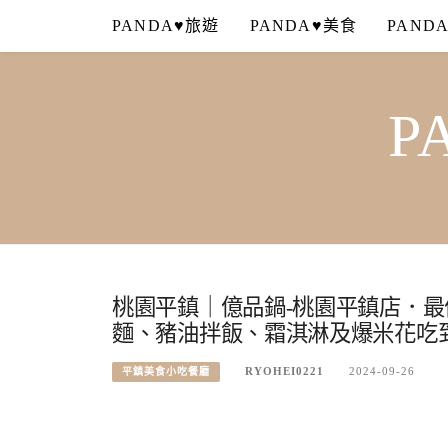
Skip
PANDA♥旅遊
PANDA♥美食
PAND
to
content
P
桃園平鎮｜億品鍋-桃園平鎮店．最
麵、豬油拌飯、霜淇淋及爆米花吃
RYOHEI0221
2024-09-26
平鎮美食小吃餐廳