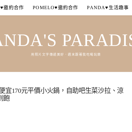
A♥邀約合作
POMELO♥邀約合作
PANDA♥生活趣事
ANDA'S PARADI
用照片文字傳遞美好．週末跟著我吃喝玩樂
便宜170元平價小火鍋，自助吧生菜沙拉、涼
到飽