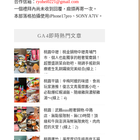
合作信箱：
ryohei0221@gmail.com
一個禮拜內尚未收到回覆，麻煩再寄一次。
本部落格拍攝使用iPhone17pro、SONY A7IV。
GA4即時熱門文章
桃園中壢｜桃金鍋物中壢青埔門
市．個人也能獨享的輕奢鴛鴦鍋！
超豐盛蔬菜自助吧、現調手搖飲與
療癒生乳銅鑼燒完美結合(線上：
13)
桃園平鎮｜辛梅阿嬤的味道．食尚
玩家激推！復古文青風懷舊小吃，
必點爆紅蝦滷飯、隨緣雞與濃郁雞
湯～(線上：4)
桃園｜武鶴mini輕奢鍋物-中路
店．無點餐限制、無CD時間！頂
級和牛與澎湃海鮮無限爽吃，肉肉
控的天堂！(線上：2)
桃園蘆竹｜爭厚厚切牛排南崁五福