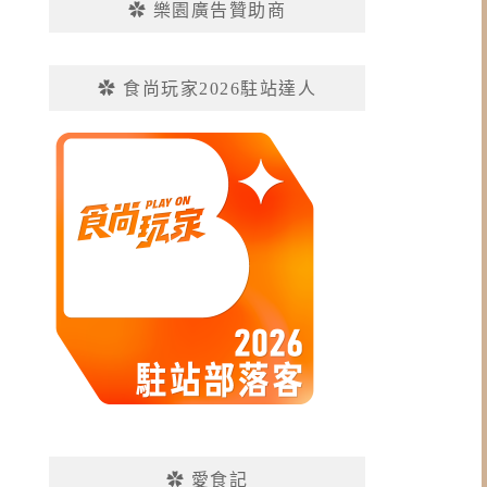
✿ 樂園廣告贊助商
✿ 食尚玩家2026駐站達人
✿ 愛食記