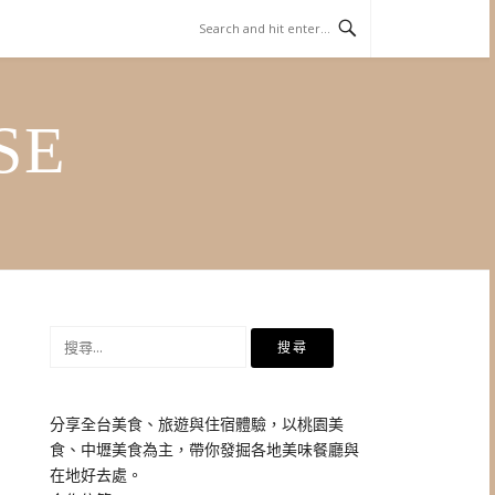
SE
搜
尋
關
鍵
分享全台美食、旅遊與住宿體驗，以桃園美
字:
食、中壢美食為主，帶你發掘各地美味餐廳與
在地好去處。