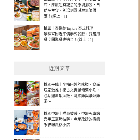
店．厚度超有誠意的原塊排餐，自
助吧主食、例湯到霜淇淋無限供
應！(線上：1)
桃園｜泰樂絲Taylors 泰式料理．
景福宮附近平價泰式餐廳，雙層用
餐空間聚餐也適合！(線上：1)
近期文章
桃園平鎮｜辛梅阿嬤的味道．食尚
玩家激推！復古文青風懷舊小吃，
必點爆紅蝦滷飯、隨緣雞與濃郁雞
湯～
桃園中壢｜喵派披薩．中壢火車站
旁手工窯烤披薩，老屋改建的療癒
系貓咪風格小店