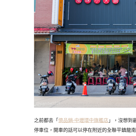
之前都去「
億品鍋-中壢環中旗艦店
」，沒想到
停車位，開車的話可以停在附近的全聯平鎮龍南