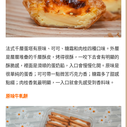
法式千層蛋塔有原味、可可、糖霜和肉桂四種口味。外層
是層層堆疊的千層酥皮，烤得很酥，一咬下去會有明顯的
酥脆感，裡面是滑順的蛋奶餡，入口會慢慢化開。原味是
很單純的蛋香；可可帶一點微苦巧克力香；糖霜多了甜感
點綴；肉桂香氣最明顯，一入口就會先感受到香料味。
原味牛軋餅