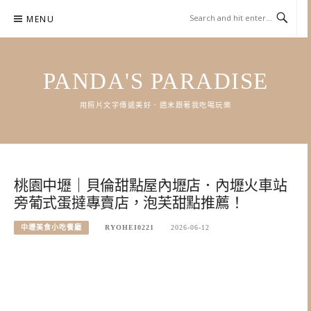
Skip
MENU
to
content
PANDA'S PARADISE
用照片文字傳遞美好．週末跟著我吃喝玩樂
桃園中壢｜貝倫甜點屋內壢店．內壢火車站
旁葡式蛋撻專賣店，泡芙甜點推薦！
中壢美食小吃餐廳
RYOHEI0221
2026-06-12