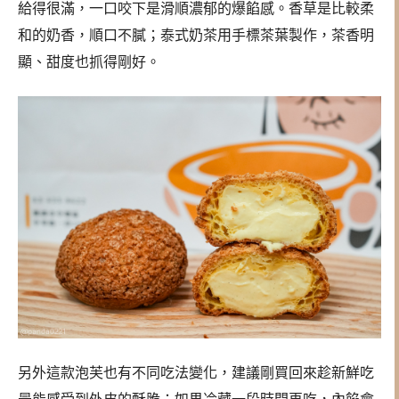
給得很滿，一口咬下是滑順濃郁的爆餡感。香草是比較柔
和的奶香，順口不膩；泰式奶茶用手標茶葉製作，茶香明
顯、甜度也抓得剛好。
另外這款泡芙也有不同吃法變化，建議剛買回來趁新鮮吃