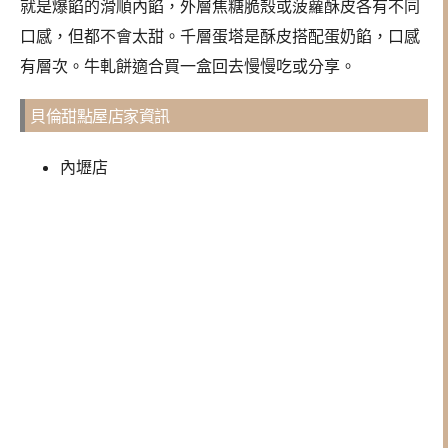
就是爆餡的滑順內餡，外層焦糖脆殼或菠蘿酥皮各有不同
口感，但都不會太甜。千層蛋塔是酥皮搭配蛋奶餡，口感
有層次。牛軋餅適合買一盒回去慢慢吃或分享。
貝倫甜點屋店家資訊
內壢店