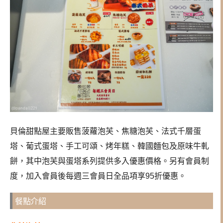
貝倫甜點屋主要販售菠蘿泡芙、焦糖泡芙、法式千層蛋
塔、葡式蛋塔、手工可頌、烤年糕、韓國麵包及原味牛軋
餅，其中泡芙與蛋塔系列提供多入優惠價格。另有會員制
度，加入會員後每週三會員日全品項享95折優惠。
餐點介紹