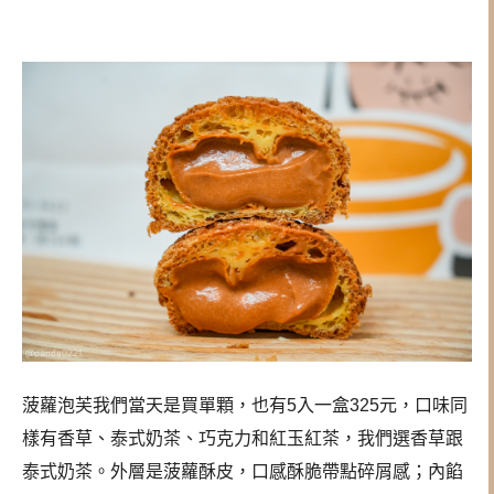
菠蘿泡芙我們當天是買單顆，也有5入一盒325元，口味同
樣有香草、泰式奶茶、巧克力和紅玉紅茶，我們選香草跟
泰式奶茶。外層是菠蘿酥皮，口感酥脆帶點碎屑感；內餡