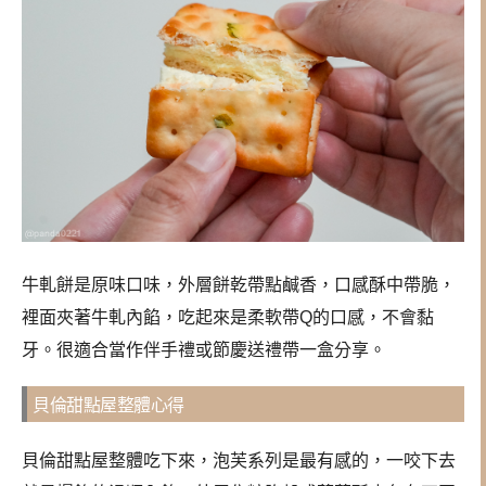
牛軋餅是原味口味，外層餅乾帶點鹹香，口感酥中帶脆，
裡面夾著牛軋內餡，吃起來是柔軟帶Q的口感，不會黏
牙。很適合當作伴手禮或節慶送禮帶一盒分享。
貝倫甜點屋整體心得
貝倫甜點屋整體吃下來，泡芙系列是最有感的，一咬下去