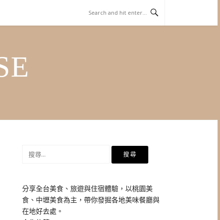
SE
搜
尋
關
鍵
分享全台美食、旅遊與住宿體驗，以桃園美
字:
食、中壢美食為主，帶你發掘各地美味餐廳與
在地好去處。