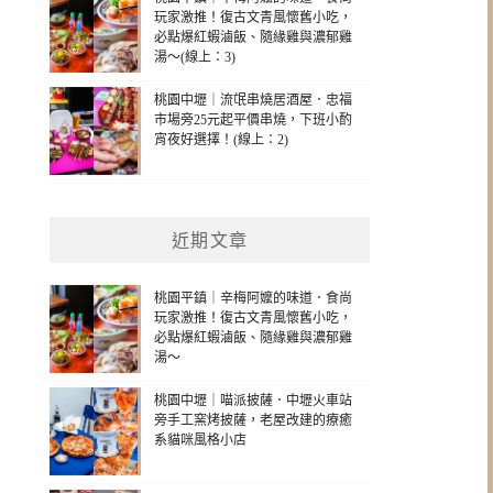
玩家激推！復古文青風懷舊小吃，
必點爆紅蝦滷飯、隨緣雞與濃郁雞
湯～(線上：3)
桃園中壢｜流氓串燒居酒屋．忠福
市場旁25元起平價串燒，下班小酌
宵夜好選擇！(線上：2)
近期文章
桃園平鎮｜辛梅阿嬤的味道．食尚
玩家激推！復古文青風懷舊小吃，
必點爆紅蝦滷飯、隨緣雞與濃郁雞
湯～
桃園中壢｜喵派披薩．中壢火車站
旁手工窯烤披薩，老屋改建的療癒
系貓咪風格小店