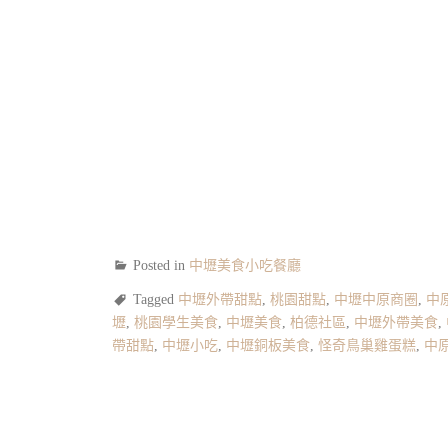
Posted in
中壢美食小吃餐廳
Tagged
中壢外帶甜點
,
桃園甜點
,
中壢中原商圈
,
中
壢
,
桃園學生美食
,
中壢美食
,
柏德社區
,
中壢外帶美食
,
帶甜點
,
中壢小吃
,
中壢銅板美食
,
怪奇鳥巢雞蛋糕
,
中