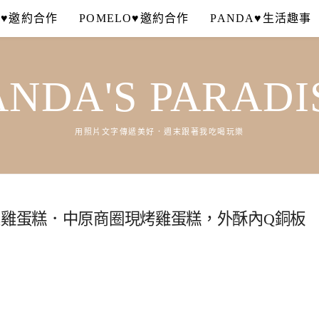
A♥邀約合作
POMELO♥邀約合作
PANDA♥生活趣事
ANDA'S PARADI
用照片文字傳遞美好．週末跟著我吃喝玩樂
巢雞蛋糕．中原商圈現烤雞蛋糕，外酥內Q銅板