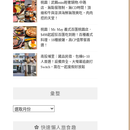
桃園｜武鶴mini輕奢鍋物-中路
店．無點餐限制、無CD時間！頂
級和牛與澎湃海鮮無限爽吃，肉肉
控的天堂！
桃園｜Mr. May 義式百匯桃園店．
$498起超狂百匯吃到飽！百種義式
料理、18種披薩，高CP值聚餐首
選！
南投埔里｜藏品民宿．包棟6~10
人首選！設備齊全、大螢幕追劇打
Switch，窩在一起度假好放鬆
彙整
彙
整
✿ 快速懶人旅食趣