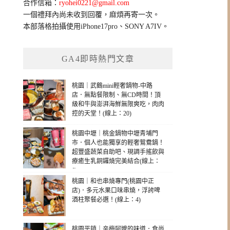
合作信箱：
ryohei0221@gmail.com
一個禮拜內尚未收到回覆，麻煩再寄一次。
本部落格拍攝使用iPhone17pro、SONY A7IV。
GA4即時熱門文章
桃園｜武鶴mini輕奢鍋物-中路
店．無點餐限制、無CD時間！頂
級和牛與澎湃海鮮無限爽吃，肉肉
控的天堂！(線上：20)
桃園中壢｜桃金鍋物中壢青埔門
市．個人也能獨享的輕奢鴛鴦鍋！
超豐盛蔬菜自助吧、現調手搖飲與
療癒生乳銅鑼燒完美結合(線上：
6)
桃園｜和也串燒專門(桃園中正
店)．多元水果口味串燒，浮誇啤
酒柱聚餐必選！(線上：4)
桃園平鎮｜辛梅阿嬤的味道．食尚