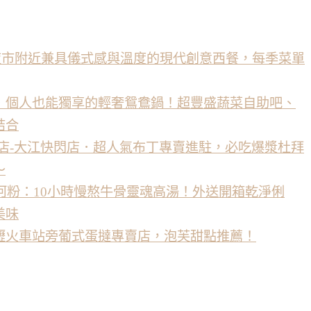
中壢夜市附近兼具儀式感與溫度的現代創意西餐，每季菜單
．個人也能獨享的輕奢鴛鴦鍋！超豐盛蔬菜自助吧、
結合
生布丁店-大江快閃店．超人氣布丁專賣進駐，必吃爆漿杜拜
～
越式河粉：10小時慢熬牛骨靈魂高湯！外送開箱乾淨俐
美味
壢火車站旁葡式蛋撻專賣店，泡芙甜點推薦！