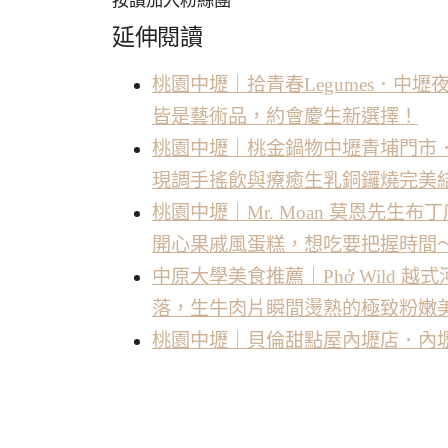
按讚加入粉絲團
延伸閱讀
桃園中壢｜拾青春Legumes．
皆是藝術品，約會慶生新選擇！
桃園中壢｜桃金鍋物中壢青埔門市
現調手搖飲與療癒生乳銅鑼燒完美
桃園中壢｜Mr. Moan 莫恩先
開心果戚風蛋糕，想吃要把握時間
中原大學美食推薦｜Phở Wild 
落，生牛肉片瞬間燙熟的極致粉嫩
桃園中壢｜貝倫甜點屋內壢店．內