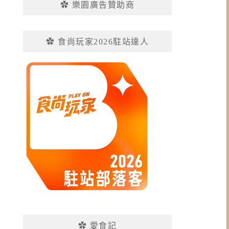
✿ 樂園廣告贊助商
✿ 食尚玩家2026駐站達人
✿ 愛食記