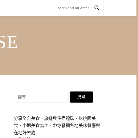
SE
搜
尋
關
鍵
分享全台美食、旅遊與住宿體驗，以桃園美
字:
食、中壢美食為主，帶你發掘各地美味餐廳與
在地好去處。