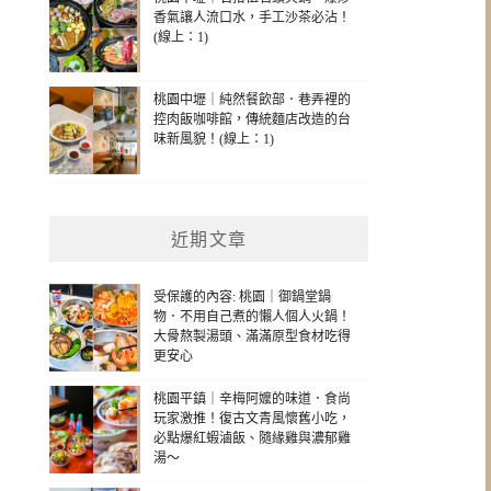
香氣讓人流口水，手工沙茶必沾！
(線上：1)
桃園中壢｜純然餐飲部．巷弄裡的
控肉飯咖啡館，傳統麵店改造的台
味新風貌！(線上：1)
近期文章
受保護的內容: 桃園｜御鍋堂鍋
物．不用自己煮的懶人個人火鍋！
大骨熬製湯頭、滿滿原型食材吃得
更安心
桃園平鎮｜辛梅阿嬤的味道．食尚
玩家激推！復古文青風懷舊小吃，
必點爆紅蝦滷飯、隨緣雞與濃郁雞
湯～