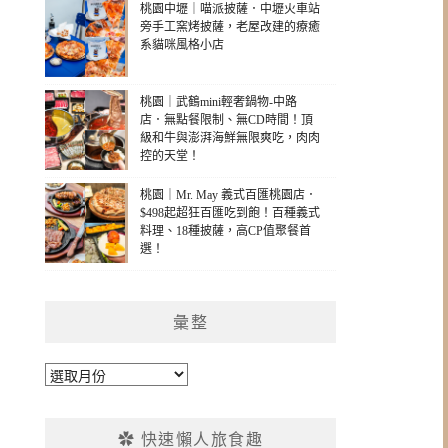
桃園中壢｜喵派披薩．中壢火車站
旁手工窯烤披薩，老屋改建的療癒
系貓咪風格小店
桃園｜武鶴mini輕奢鍋物-中路
店．無點餐限制、無CD時間！頂
級和牛與澎湃海鮮無限爽吃，肉肉
控的天堂！
桃園｜Mr. May 義式百匯桃園店．
$498起超狂百匯吃到飽！百種義式
料理、18種披薩，高CP值聚餐首
選！
彙整
彙
整
✿ 快速懶人旅食趣