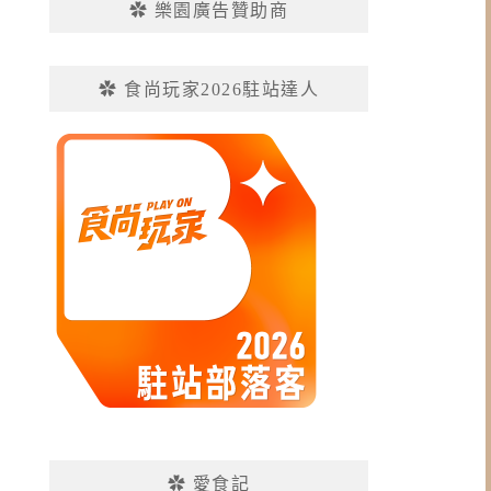
✿ 樂園廣告贊助商
✿ 食尚玩家2026駐站達人
✿ 愛食記