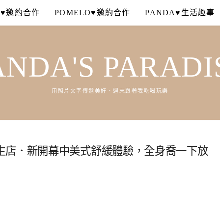
A♥邀約合作
POMELO♥邀約合作
PANDA♥生活趣事
ANDA'S PARADI
用照片文字傳遞美好．週末跟著我吃喝玩樂
生店．新開幕中美式舒緩體驗，全身喬一下放