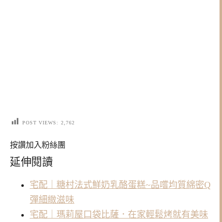
POST VIEWS:
2,762
按讚加入粉絲團
延伸閱讀
宅配｜糖村法式鮮奶乳酪蛋糕~品嚐均質綿密Q
彈細緻滋味
宅配｜瑪莉屋口袋比薩．在家輕鬆烤就有美味