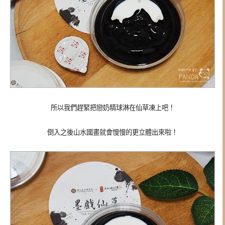
所以我們趕緊把戀奶精球淋在仙草凍上吧！
倒入之後山水國畫就會慢慢的更立體出來啦！