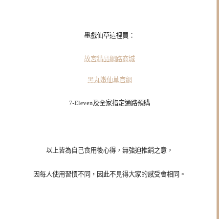
墨戲仙草這裡買：
故宮精品網路商城
黑丸嫩仙草官網
7-Eleven及全家指定通路預購
以上皆為自己食用後心得，無強迫推銷之意，
因每人使用習慣不同，因此不見得大家的感受會相同。