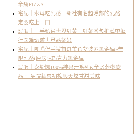
牽絲PIZZA
宅配｜水母吃乳酪．新社有名超濃郁的乳酪一
定要吃上一口
試喝｜一手私藏世界紅茶．紅茶茶包推薦帶著
行李箱環遊世界品茶趣
宅配｜團購伴手禮首選美食艾波索黑金磚~無
限乳酪(原味)+巧克力黑金磚
試喝｜嘉紛娜100%純果汁系列&全榖燕麥飲
品． 品嚐蔬果初榨般天然甘甜美味