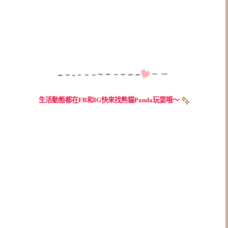
生活動態都在FB和IG快來找熊貓Panda玩耍哦～