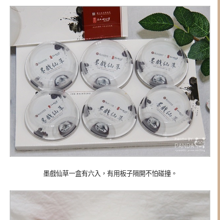
墨戲仙草一盒有六入，有用板子隔開不怕碰撞。