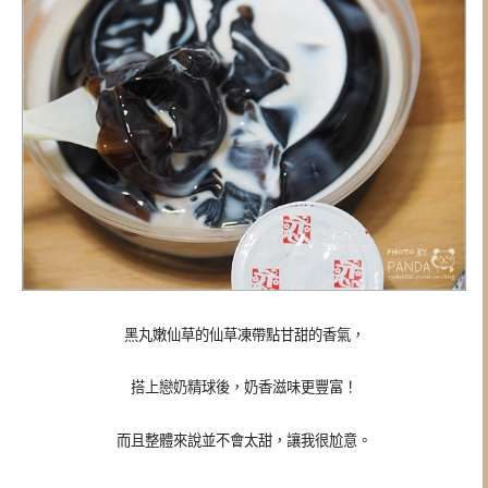
黑丸嫩仙草的仙草凍帶點甘甜的香氣，
搭上戀奶精球後，奶香滋味更豐富！
而且整體來說並不會太甜，讓我很尬意。