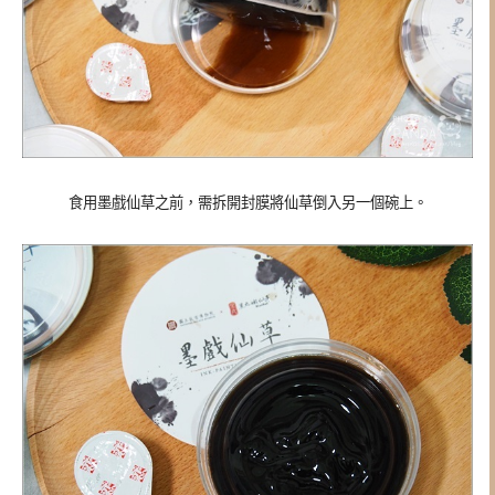
食用墨戲仙草之前，需拆開封膜將仙草倒入另一個碗上。