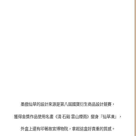
墨戲仙草的設計來源是第八屆國寶衍生商品設計競賽，
獲得金獎作品使用名畫《清 石谿 雲山煙雨》變身『仙草凍』，
外盒上還有印著故宮博物院，拿起這盒好貴重的質感。