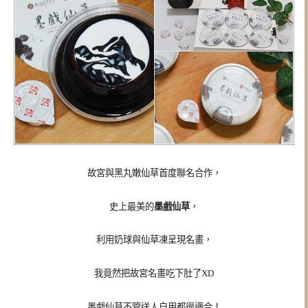
故宮與黑丸嫩仙草首度聯名合作，
史上最美的
墨戲仙草
，
利用奶球與仙草凍呈現名畫，
我竟然把故宮名畫吃下肚了XD
墨戲仙草不管送人自用都很適合！