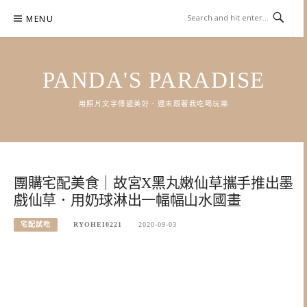
Skip
MENU
to
content
PANDA'S PARADISE
用照片文字傳遞美好．週末跟著我吃喝玩樂
團購宅配美食｜故宮X黑丸嫩仙草攜手推出墨
戲仙草．用奶球淋出一幅幅山水國畫
宅配試吃
RYOHEI0221
2020-09-03