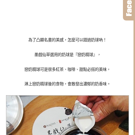
為了凸顯名畫的美感，怎麼可以錯過奶球吶！
墨戲仙草選用的奶球是『戀奶精球』，
戀奶精球可是很多紅茶、咖啡、甜點必搭的美味，
淋上戀奶精球後的食物，會散發出濃郁的奶香味。