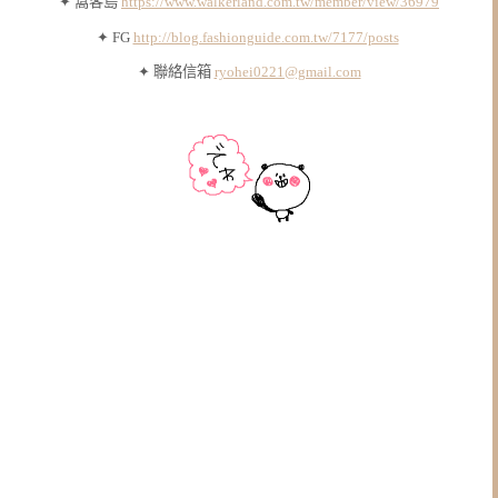
✦ 窩客島
https://www.walkerland.com.tw/member/view/36979
✦ FG
http://blog.fashionguide.com.tw/7177/posts
✦ 聯絡信箱
ryohei0221@gmail.com