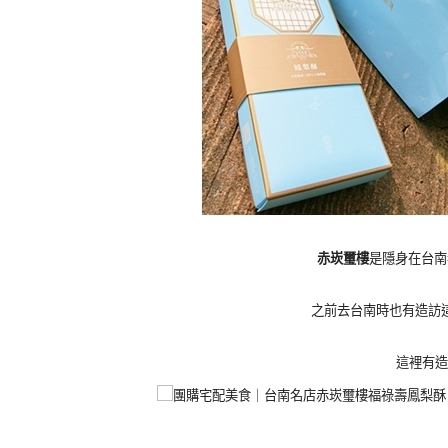
赤崁璽樓
是隱身在台南
之前去台南時也有造訪
這裡有造