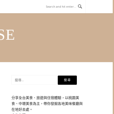
SE
搜
尋
關
鍵
分享全台美食、旅遊與住宿體驗，以桃園美
字:
食、中壢美食為主，帶你發掘各地美味餐廳與
在地好去處。