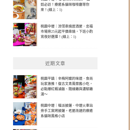
奴必訪！療癒系貓咪咖啡廳等你
來！(線上：1)
桃園中壢｜流氓串燒居酒屋．忠福
市場旁25元起平價串燒，下班小酌
宵夜好選擇！(線上：1)
近期文章
桃園平鎮｜辛梅阿嬤的味道．食尚
玩家激推！復古文青風懷舊小吃，
必點爆紅蝦滷飯、隨緣雞與濃郁雞
湯～
桃園中壢｜喵派披薩．中壢火車站
旁手工窯烤披薩，老屋改建的療癒
系貓咪風格小店