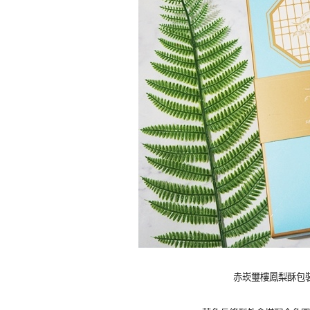
赤崁璽樓鳳梨酥包