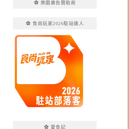
✿ 樂園廣告贊助商
✿ 食尚玩家2026駐站達人
✿ 愛食記