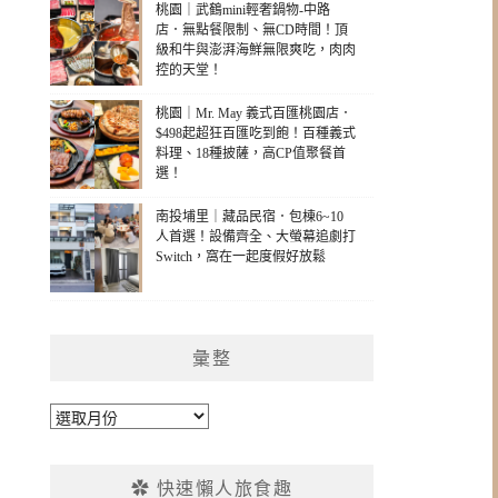
桃園｜武鶴mini輕奢鍋物-中路
店．無點餐限制、無CD時間！頂
級和牛與澎湃海鮮無限爽吃，肉肉
控的天堂！
桃園｜Mr. May 義式百匯桃園店．
$498起超狂百匯吃到飽！百種義式
料理、18種披薩，高CP值聚餐首
選！
南投埔里｜藏品民宿．包棟6~10
人首選！設備齊全、大螢幕追劇打
Switch，窩在一起度假好放鬆
彙整
彙
整
✿ 快速懶人旅食趣