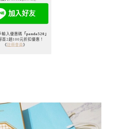
用戶輸入優惠碼
「panda520」
得首2趟100元折扣優惠！
《
註冊會員
》