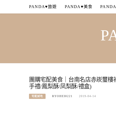
Skip
PANDA♥旅遊
PANDA♥美食
PAND
to
content
P
團購宅配美食｜台南名店赤崁璽樓
手禮/鳳梨酥/凤梨酥/禮盒)
RYOHEI0221
2019-04-14
宅配試吃