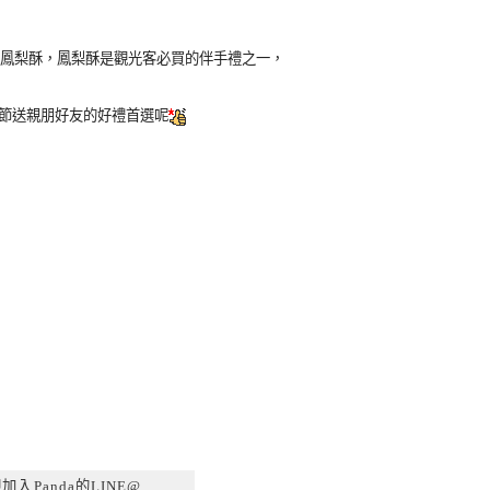
鳳梨酥，鳳梨酥是觀光客必買的伴手禮之一，
節送親朋好友的好禮首選呢
加入Panda的LINE@