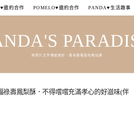
A♥邀約合作
POMELO♥邀約合作
PANDA♥生活趣事
ANDA'S PARADI
用照片文字傳遞美好．週末跟著我吃喝玩樂
福祿壽鳳梨酥．不得嚐嚐充滿孝心的好滋味(伴