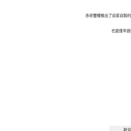
赤崁璽樓推出了自家自製的
也是逢年過
歡迎