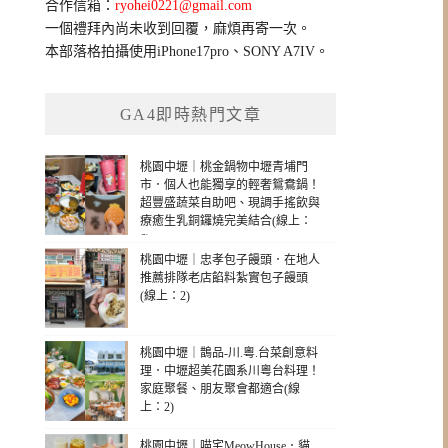
合作信箱：
ryohei0221@gmail.com
一個禮拜內尚未收到回覆，麻煩再寄一次。
本部落格拍攝使用iPhone17pro、SONY A7IV。
GA4即時熱門文章
桃園中壢｜桃金鍋物中壢青埔門
市．個人也能獨享的輕奢鴛鴦鍋！
超豐盛蔬菜自助吧、現調手搖飲與
療癒生乳銅鑼燒完美結合(線上：
6)
桃園中壢｜忠孝包子饅頭．在地人
推薦排隊老店餡料紮實包子饅頭
(線上：2)
桃園中壢｜鵲品-川.粵.台菜創意料
理．中壢超美花園系川粵台料理！
家庭聚餐、朋友聚會都適合(線
上：2)
桃園中壢｜喵宅MeowHouse．貓