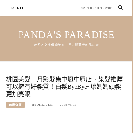
Skip
MENU
to
content
PANDA'S PARADISE
用照片文字傳遞美好．週末跟著我吃喝玩樂
桃園美髮｜月影髮集中壢中原店．染髮推薦
可以擁有好髮質！白髮ByeBye~讓媽媽頭髮
更加亮眼
頭髮保養
RYOHEI0221
2018-06-13