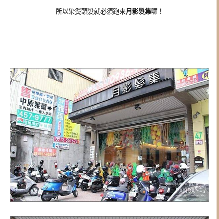
所以染燙頭髮就必須跑來
月影髮集
囉！