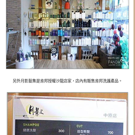
另外月影髮集是肯邦授權沙龍店家，店內有販售肯邦洗護產品。