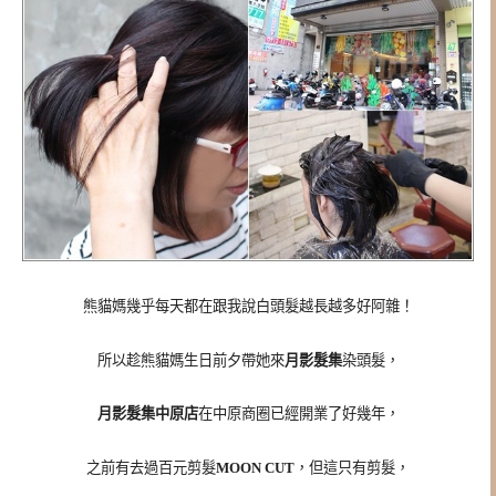
熊貓媽幾乎每天都在跟我說白頭髮越長越多好阿雜！
所以趁熊貓媽生日前夕帶她來
月影髮集
染頭髮，
月影髮集中原店
在中原商圈已經開業了好幾年，
之前有去過百元剪髮
MOON CUT
，但這只有剪髮，