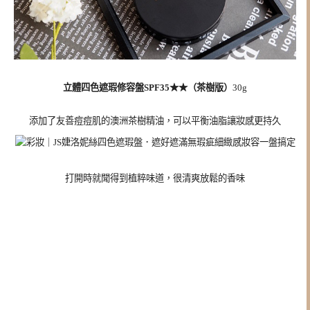
立體四色遮瑕修容盤SPF35★★（茶樹版）
30g
添加了友善痘痘肌的澳洲茶樹精油，可以平衡油脂讓妝感更持久
打開時就聞得到植粹味道，很清爽放鬆的香味