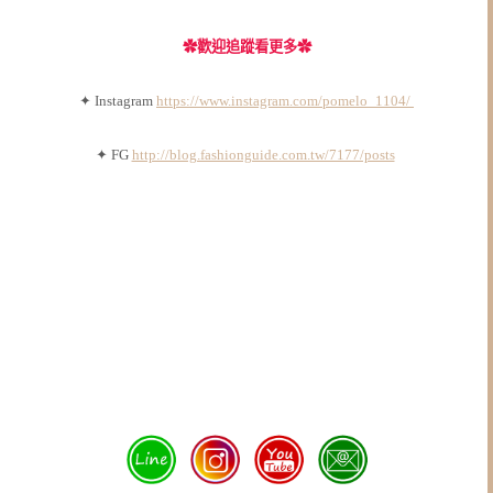
✿
歡迎追蹤看更多✿
✦ Instagram
https://www.instagram.com/pomelo_1104/
✦ FG
http://blog.fashionguide.com.tw/7177/posts