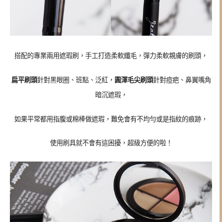
搭配的專業兩用遮瑕刷，手工打造柔軟纖毛，
彈力柔軟親膚的刷頭，
扁平刷頭
針對黑眼圈、班點、泛紅，
圓渾毛尖刷頭
針對痘疤、鼻翼嘴角
暗沉遮瑕，
如果平常都用指腹或棉棒做遮瑕，難免會有不均勻或是指紋的痕跡，
使用刷具就不會有這困擾，超級方便的啦！