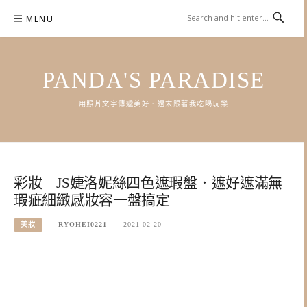
Skip
MENU
to
content
PANDA'S PARADISE
用照片文字傳遞美好．週末跟著我吃喝玩樂
彩妝｜JS婕洛妮絲四色遮瑕盤．遮好遮滿無
瑕疵細緻感妝容一盤搞定
美妝
RYOHEI0221
2021-02-20