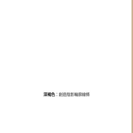
深褐色
：創造陰影輪廓線條