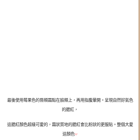
最後使用莓果色的唇頰霜點在臉頰上，再用指腹暈開。呈現自然好氣色
的腮紅，
這腮紅顏色超級可愛的，霜狀質地的腮紅會比粉狀的更服貼。整個大愛
這顏色