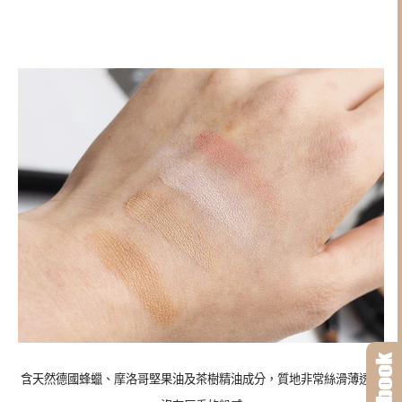
含天然德國蜂蠟、摩洛哥堅果油及茶樹精油成分，質地非常絲滑薄透，