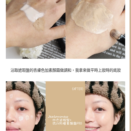
沾取遮瑕盤的杏膚色加素顏霜做調和，我拿來做平時上妝時的底妝