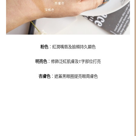
粉色
：紅潤嘴唇及臉頰持久顯色
明亮色
：修飾泛紅肌膚及T字部位打亮
杏膚色
：遮蓋黑眼圈提亮眼周膚色