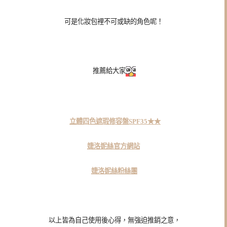
可是化妝包裡不可或缺的角色呢！
推薦給大家
立體四色遮瑕修容盤SPF35★★
婕洛妮絲官方網站
婕洛妮絲粉絲團
以上皆為自己使用後心得，無強迫推銷之意，