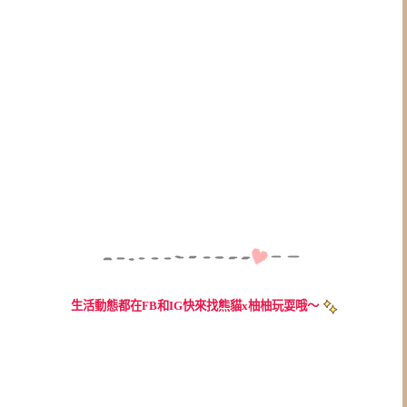
生活動態都在FB和IG快來找熊貓x柚柚玩耍哦～