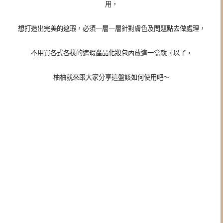
用，
想打造出完美的遮瑕，必須一層一層針對膚色及問題點去做處理，
不用買各式各樣的遮瑕產品化妝包內放這一盒就可以了，
柚柚就來跟大家分享這盤該如何使用吧～