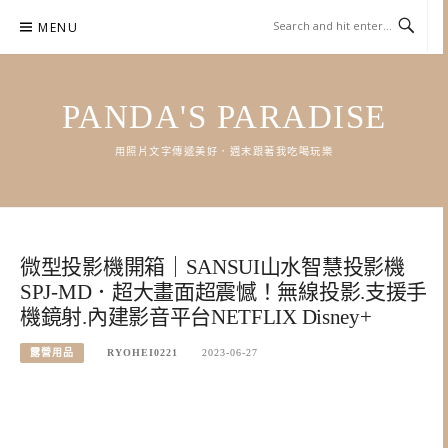
Skip
MENU
to
content
PANDA'S PARADISE
用照片文字傳遞美好．週末跟著我吃喝玩樂
微型投影機開箱｜SANSUI山水智慧投影機
SPJ-MD．超大畫面超震憾！無線投影.支援手
機鏡射.內建影音平台NETFLIX Disney+
露營用品
RYOHEI0221
2023-06-27