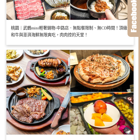
桃園｜武鶴mini輕奢鍋物-中路店．無點餐限制、無CD時間！頂級
和牛與澎湃海鮮無限爽吃，肉肉控的天堂！