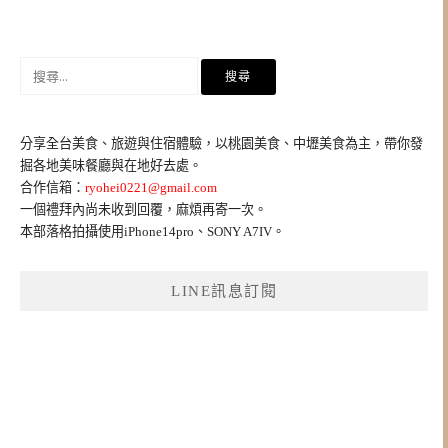
搜
尋
關
鍵
分享全台美食、旅遊與住宿體驗，以桃園美食、中壢美食為主，帶你發
字:
掘各地美味餐廳與在地好去處。
合作信箱：
ryohei0221@gmail.com
一個禮拜內尚未收到回覆，麻煩再寄一次。
本部落格拍攝使用iPhone14pro、SONY A7IV。
LINE訊息訂閱