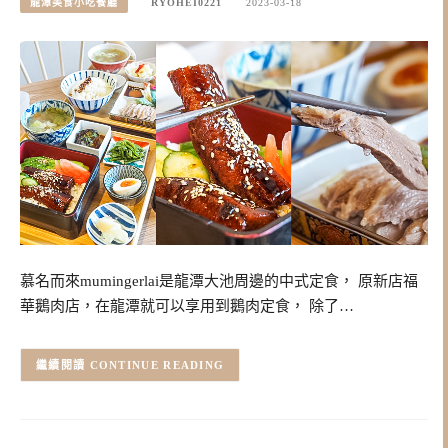
龍潭美食小吃餐廳
RYOHEI0221
2023-03-18
慕名而來mumingerlai是龍潭大池周邊的中式定食， 原新店福
華鵝肉店，在龍潭就可以享用到鵝肉定食， 除了…
CONTINUE READING