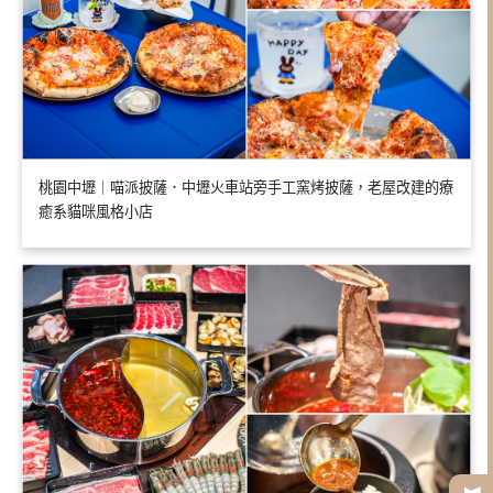
桃園中壢｜喵派披薩．中壢火車站旁手工窯烤披薩，老屋改建的療
癒系貓咪風格小店