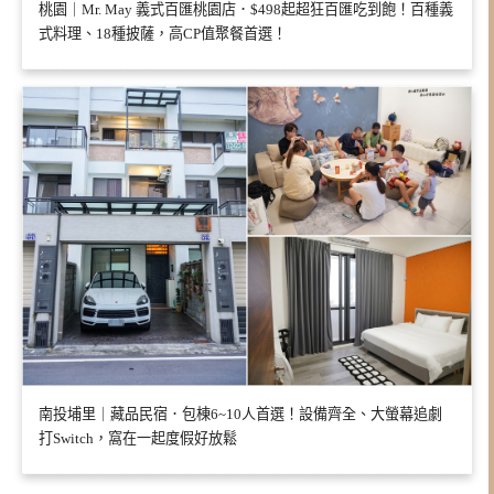
桃園｜Mr. May 義式百匯桃園店．$498起超狂百匯吃到飽！百種義
式料理、18種披薩，高CP值聚餐首選！
南投埔里｜藏品民宿．包棟6~10人首選！設備齊全、大螢幕追劇
打Switch，窩在一起度假好放鬆