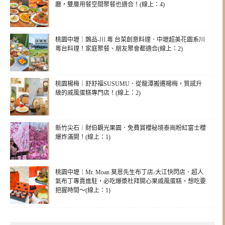
廳，雙層用餐空間聚餐也適合！(線上：4)
桃園中壢｜鵲品-川.粵.台菜創意料理．中壢超美花園系川
粵台料理！家庭聚餐、朋友聚會都適合(線上：2)
桃園楊梅｜舒舒福SUSUMU．從龍潭搬遷楊梅，質感升
級的戚風蛋糕專門店！(線上：2)
新竹尖石｜財伯觀光果園．免費賞櫻秘境泰崗粉紅富士櫻
爆炸滿開！(線上：1)
桃園中壢｜Mr. Moan 莫恩先生布丁店-大江快閃店．超人
氣布丁專賣進駐，必吃爆漿杜拜開心果戚風蛋糕，想吃要
把握時間～(線上：1)