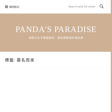
Skip
MENU
to
content
PANDA'S PARADISE
用照片文字傳遞美好．週末跟著我吃喝玩樂
標籤:
慕名而來