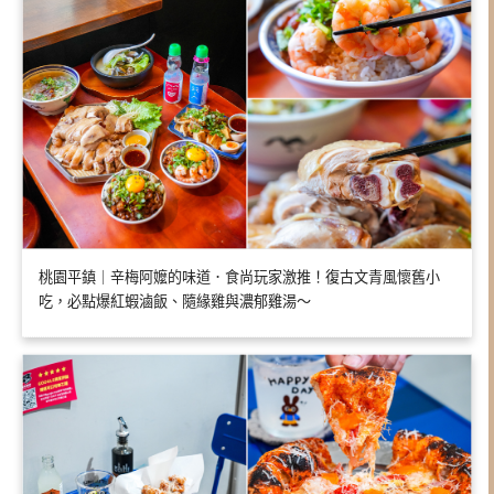
桃園平鎮｜辛梅阿嬤的味道．食尚玩家激推！復古文青風懷舊小
吃，必點爆紅蝦滷飯、隨緣雞與濃郁雞湯～