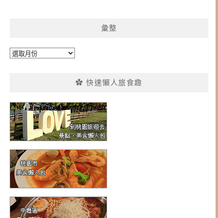
彙整
彙
整
✿ 快速懶人旅食趣