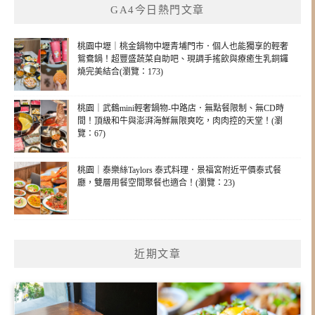
GA4今日熱門文章
桃園中壢｜桃金鍋物中壢青埔門市．個人也能獨享的輕奢
鴛鴦鍋！超豐盛蔬菜自助吧、現調手搖飲與療癒生乳銅鑼
燒完美結合(瀏覽：173)
桃園｜武鶴mini輕奢鍋物-中路店．無點餐限制、無CD時
間！頂級和牛與澎湃海鮮無限爽吃，肉肉控的天堂！(瀏
覽：67)
桃園｜泰樂絲Taylors 泰式料理．景福宮附近平價泰式餐
廳，雙層用餐空間聚餐也適合！(瀏覽：23)
近期文章