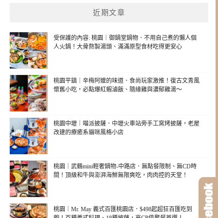
近期文章
受保護的內容: 桃園｜御鍋堂鍋物．不用自己煮的懶人個
人火鍋！大骨熬製湯頭、滿滿原型食材吃得更安心
桃園平鎮｜辛梅阿嬤的味道．食尚玩家激推！復古文青風
懷舊小吃，必點爆紅蝦滷飯、隨緣雞與濃郁雞湯～
桃園中壢｜喵派披薩．中壢火車站旁手工窯烤披薩，老屋
改建的療癒系貓咪風格小店
桃園｜武鶴mini輕奢鍋物-中路店．無點餐限制、無CD時
間！頂級和牛與澎湃海鮮無限爽吃，肉肉控的天堂！
桃園｜Mr. May 義式百匯桃園店．$498起超狂百匯吃到