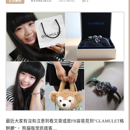
生活購物
RYOHEI0221
2015-08-02
2
最近大家有沒有注意到看文章或是FB容易見到”GLAMULET格
魅麗“， 熊貓每常逛痞客…