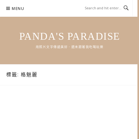
Skip
MENU
to
content
PANDA'S PARADISE
用照片文字傳遞美好．週末跟著我吃喝玩樂
標籤:
格魅麗