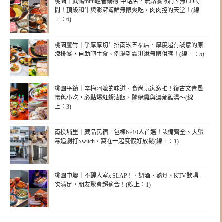
桃園｜武鶴mini輕奢鍋物-中路店．無點餐限制、無CD時
間！頂級和牛與澎湃海鮮無限爽吃，肉肉控的天堂！(線
上：6)
桃園蘆竹｜爭厚厚切牛排南崁五福店．厚度超有誠意的原
塊排餐，自助吧主食、例湯到霜淇淋無限供應！(線上：5)
桃園平鎮｜辛梅阿嬤的味道．食尚玩家激推！復古文青風
懷舊小吃，必點爆紅蝦滷飯、隨緣雞與濃郁雞湯～(線
上：3)
南投埔里｜藏品民宿．包棟6~10人首選！設備齊全、大螢
幕追劇打Switch，窩在一起度假好放鬆(線上：1)
桃園中壢｜不醒人室x SLAP ! ．調酒、熱炒、KTV歡唱一
次滿足，朋友聚會超適合！(線上：1)