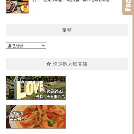
飽！百種義式料理、18種披薩，高CP值聚餐首選！
彙整
彙
整
✿ 快速懶人旅食趣