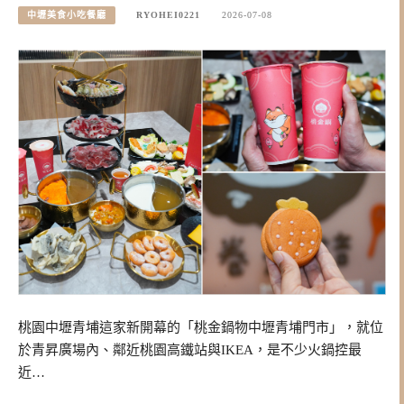
中壢美食小吃餐廳
RYOHEI0221
2026-07-08
桃園中壢青埔這家新開幕的「桃金鍋物中壢青埔門市」，就位
於青昇廣場內、鄰近桃園高鐵站與IKEA，是不少火鍋控最
近…