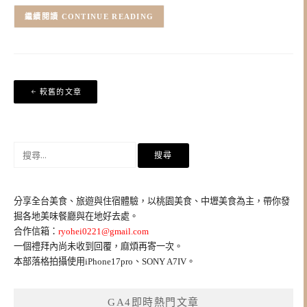
CONTINUE READING
文
較舊的文章
章
導
覽
搜
尋
關
鍵
分享全台美食、旅遊與住宿體驗，以桃園美食、中壢美食為主，帶你發
字:
掘各地美味餐廳與在地好去處。
合作信箱：
ryohei0221@gmail.com
一個禮拜內尚未收到回覆，麻煩再寄一次。
本部落格拍攝使用iPhone17pro、SONY A7IV。
GA4即時熱門文章