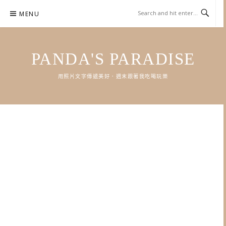
Skip
MENU
to
content
PANDA'S PARADISE
用照片文字傳遞美好．週末跟著我吃喝玩樂