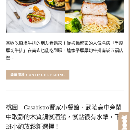
喜歡吃原塊牛排的朋友看過來！從板橋起家的人氣名店「爭厚
厚切牛排」在南崁也能吃到囉。這家爭厚厚切牛排南崁五福店
選…
CONTINUE READING
桃園｜Casabistro饗家小餐館．武陵高中旁鬧
中取靜的木質調餐酒館，餐點很有水準，下
班小酌放鬆新選擇！