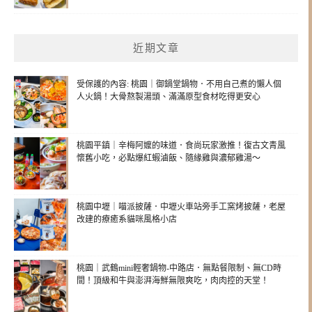
近期文章
受保護的內容: 桃園｜御鍋堂鍋物．不用自己煮的懶人個
人火鍋！大骨熬製湯頭、滿滿原型食材吃得更安心
桃園平鎮｜辛梅阿嬤的味道．食尚玩家激推！復古文青風
懷舊小吃，必點爆紅蝦滷飯、隨緣雞與濃郁雞湯～
桃園中壢｜喵派披薩．中壢火車站旁手工窯烤披薩，老屋
改建的療癒系貓咪風格小店
桃園｜武鶴mini輕奢鍋物-中路店．無點餐限制、無CD時
間！頂級和牛與澎湃海鮮無限爽吃，肉肉控的天堂！