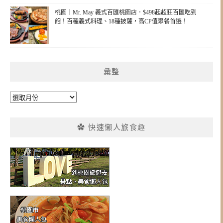
桃園｜Mr. May 義式百匯桃園店．$498起超狂百匯吃到
飽！百種義式料理、18種披薩，高CP值聚餐首選！
彙整
彙
整
✿ 快速懶人旅食趣