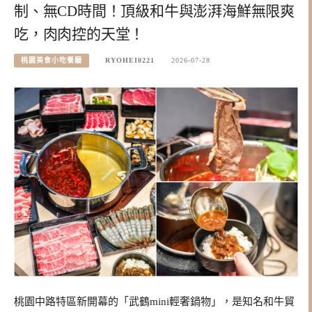
制、無CD時間！頂級和牛與澎湃海鮮無限爽
吃，肉肉控的天堂！
桃園美食小吃餐廳
RYOHEI0221
2026-07-28
桃園中路特區新開幕的「武鶴mini輕奢鍋物」，是知名和牛貿