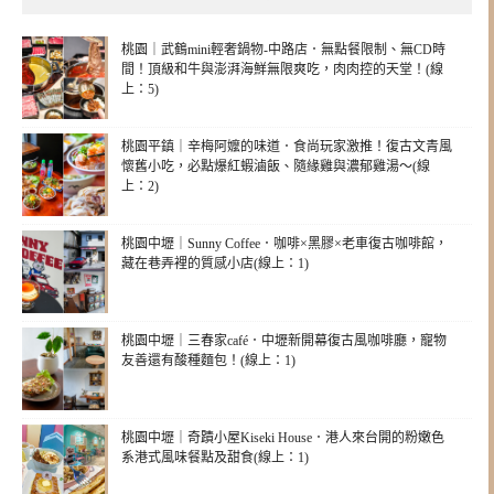
桃園｜武鶴mini輕奢鍋物-中路店．無點餐限制、無CD時
間！頂級和牛與澎湃海鮮無限爽吃，肉肉控的天堂！(線
上：5)
桃園平鎮｜辛梅阿嬤的味道．食尚玩家激推！復古文青風
懷舊小吃，必點爆紅蝦滷飯、隨緣雞與濃郁雞湯～(線
上：2)
桃園中壢｜Sunny Coffee．咖啡×黑膠×老車復古咖啡館，
藏在巷弄裡的質感小店(線上：1)
桃園中壢｜三春家café．中壢新開幕復古風咖啡廳，寵物
友善還有酸種麵包！(線上：1)
桃園中壢｜奇蹟小屋Kiseki House．港人來台開的粉嫩色
系港式風味餐點及甜食(線上：1)