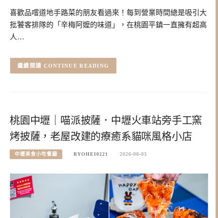
喜歡品嚐道地手路菜的朋友看過來！每到營業時間總是吸引大
批饕客排隊的「辛梅阿嬤的味道」，在桃園平鎮一直擁有超高
人…
CONTINUE READING
桃園中壢｜喵派披薩．中壢火車站旁手工窯
烤披薩，老屋改建的療癒系貓咪風格小店
中壢美食小吃餐廳
RYOHEI0221
2026-08-03