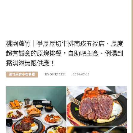
桃園蘆竹｜爭厚厚切牛排南崁五福店．厚度
超有誠意的原塊排餐，自助吧主食、例湯到
霜淇淋無限供應！
蘆竹美食小吃餐廳
RYOHEI0221
2026-07-13