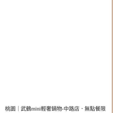
桃園｜武鶴mini輕奢鍋物-中路店．無點餐限