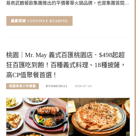
易商武鶴餐飲集團推出的平價奢華火鍋品牌，也是集團首間…
CONTINUE READING
桃園｜Mr. May 義式百匯桃園店．$498起超
狂百匯吃到飽！百種義式料理、18種披薩，
高CP值聚餐首選！
桃園美食小吃餐廳
RYOHEI0221
2026-07-24