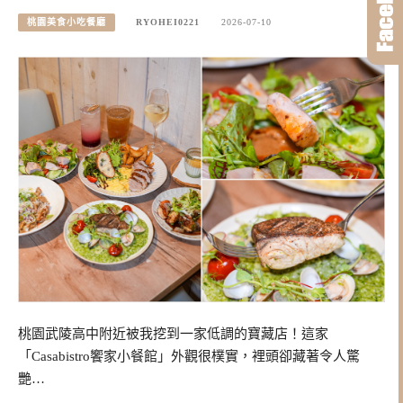
桃園美食小吃餐廳
RYOHEI0221
2026-07-10
桃園武陵高中附近被我挖到一家低調的寶藏店！這家
「Casabistro饗家小餐館」外觀很樸實，裡頭卻藏著令人驚
艷…