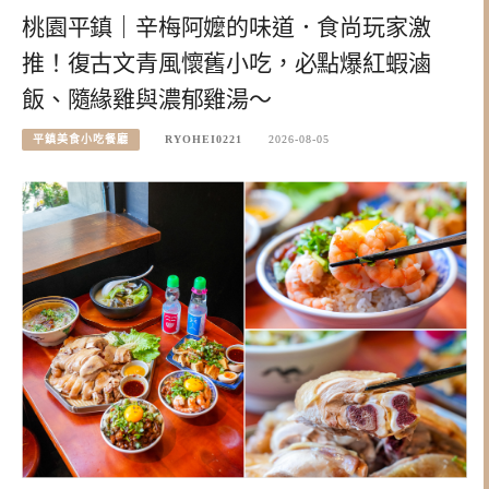
桃園平鎮｜辛梅阿嬤的味道．食尚玩家激
推！復古文青風懷舊小吃，必點爆紅蝦滷
飯、隨緣雞與濃郁雞湯～
平鎮美食小吃餐廳
RYOHEI0221
2026-08-05