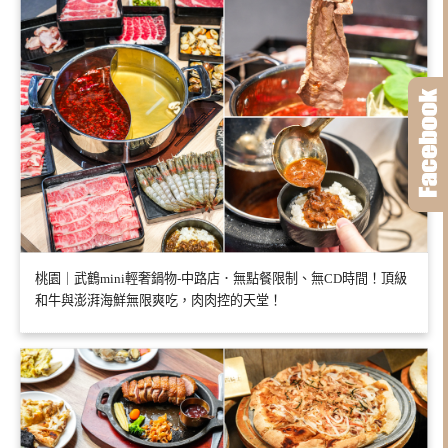
桃園｜武鶴mini輕奢鍋物-中路店．無點餐限制、無CD時間！頂級
和牛與澎湃海鮮無限爽吃，肉肉控的天堂！