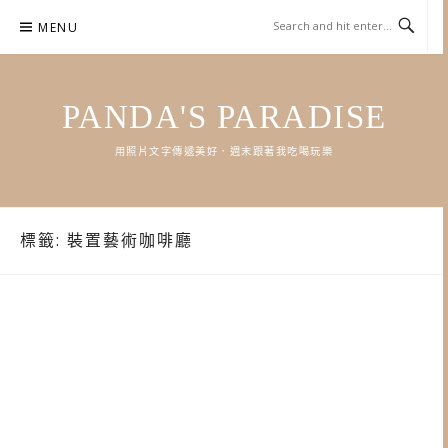
Skip
MENU
to
content
PANDA'S PARADISE
用照片文字傳遞美好．週末跟著我吃喝玩樂
標籤:
裝置藝術咖啡廳