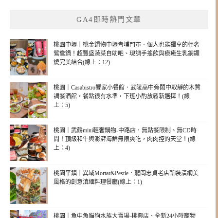
GA4即時熱門文章
桃園中壢｜桃金鍋物中壢青埔門市．個人也能獨享的輕奢
鴛鴦鍋！超豐盛蔬菜自助吧、現調手搖飲與療癒生乳銅鑼
燒完美結合(線上：12)
桃園｜Casabistro饗家小餐館．武陵高中旁鬧中取靜的木質
調餐酒館，餐點很有水準，下班小酌放鬆新選擇！(線
上：5)
桃園｜武鶴mini輕奢鍋物-中路店．無點餐限制、無CD時
間！頂級和牛與澎湃海鮮無限爽吃，肉肉控的天堂！(線
上：4)
桃園平鎮｜異域Mortar&Pestle．龍岡忠貞老店新裝潢網美
風格的創意滇緬料理餐廳(線上：1)
桃園｜魚中魚貓狗水族大賣場-桃興店．全新24小時寵物