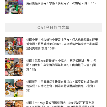
用品旗艦店開幕！水族＋貓狗用品一次購足～(線上：1)
GA4今日熱門文章
桃園中壢｜桃金鍋物中壢青埔門市．個人也能獨享的輕奢
鴛鴦鍋！超豐盛蔬菜自助吧、現調手搖飲與療癒生乳銅鑼
燒完美結合(瀏覽：329)
桃園｜武鶴mini輕奢鍋物-中路店．無點餐限制、無CD時
間！頂級和牛與澎湃海鮮無限爽吃，肉肉控的天堂！(瀏
覽：62)
桃園蘆竹｜爭厚厚切牛排南崁五福店．厚度超有誠意的原
塊排餐，自助吧主食、例湯到霜淇淋無限供應！(瀏覽：
32)
桃園｜Mr. May 義式百匯桃園店．$498起超狂百匯吃到