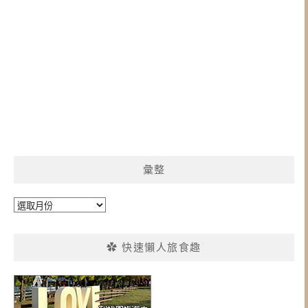
彙整
彙
整
✿ 快速懶人旅食趣