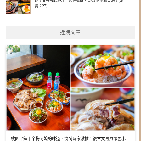
飽！百種義式料理、18種披薩，高CP值聚餐首選！(瀏
覽：27)
近期文章
桃園平鎮｜辛梅阿嬤的味道．食尚玩家激推！復古文青風懷舊小