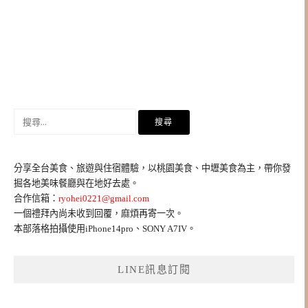
搜
尋
關
鍵
分享全台美食、旅遊與住宿體驗，以桃園美食、中壢美食為主，帶你發
字:
掘各地美味餐廳與在地好去處。
合作信箱：
ryohei0221@gmail.com
一個禮拜內尚未收到回覆，麻煩再寄一次。
本部落格拍攝使用iPhone14pro、SONY A7IV。
LINE訊息訂閱