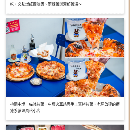
吃，必點爆紅蝦滷飯、隨緣雞與濃郁雞湯～
桃園中壢｜喵派披薩．中壢火車站旁手工窯烤披薩，老屋改建的療
癒系貓咪風格小店