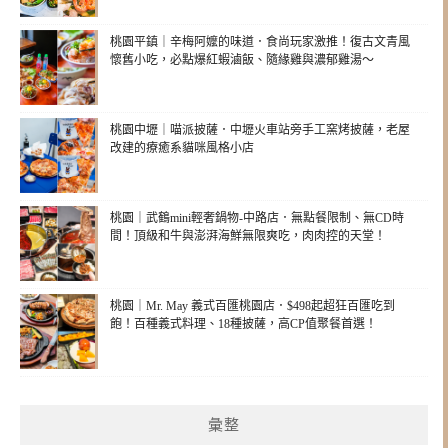
桃園平鎮｜辛梅阿嬤的味道．食尚玩家激推！復古文青風
懷舊小吃，必點爆紅蝦滷飯、隨緣雞與濃郁雞湯～
桃園中壢｜喵派披薩．中壢火車站旁手工窯烤披薩，老屋
改建的療癒系貓咪風格小店
桃園｜武鶴mini輕奢鍋物-中路店．無點餐限制、無CD時
間！頂級和牛與澎湃海鮮無限爽吃，肉肉控的天堂！
桃園｜Mr. May 義式百匯桃園店．$498起超狂百匯吃到
飽！百種義式料理、18種披薩，高CP值聚餐首選！
彙整