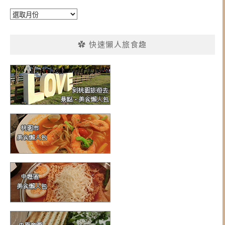
彙
整
✿ 快速懶人旅食趣