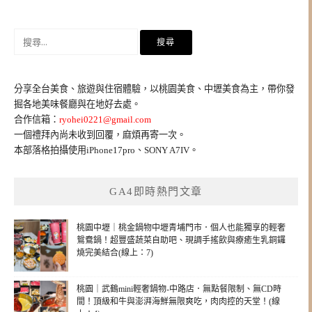
搜
尋
關
鍵
分享全台美食、旅遊與住宿體驗，以桃園美食、中壢美食為主，帶你發
字:
掘各地美味餐廳與在地好去處。
合作信箱：
ryohei0221@gmail.com
一個禮拜內尚未收到回覆，麻煩再寄一次。
本部落格拍攝使用iPhone17pro、SONY A7IV。
GA4即時熱門文章
桃園中壢｜桃金鍋物中壢青埔門市．個人也能獨享的輕奢
鴛鴦鍋！超豐盛蔬菜自助吧、現調手搖飲與療癒生乳銅鑼
燒完美結合(線上：7)
桃園｜武鶴mini輕奢鍋物-中路店．無點餐限制、無CD時
間！頂級和牛與澎湃海鮮無限爽吃，肉肉控的天堂！(線