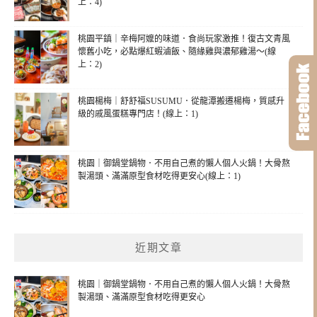
上：4)
桃園平鎮｜辛梅阿嬤的味道．食尚玩家激推！復古文青風
懷舊小吃，必點爆紅蝦滷飯、隨緣雞與濃郁雞湯～(線
上：2)
桃園楊梅｜舒舒福SUSUMU．從龍潭搬遷楊梅，質感升
級的戚風蛋糕專門店！(線上：1)
桃園｜御鍋堂鍋物．不用自己煮的懶人個人火鍋！大骨熬
製湯頭、滿滿原型食材吃得更安心(線上：1)
近期文章
桃園｜御鍋堂鍋物．不用自己煮的懶人個人火鍋！大骨熬
製湯頭、滿滿原型食材吃得更安心