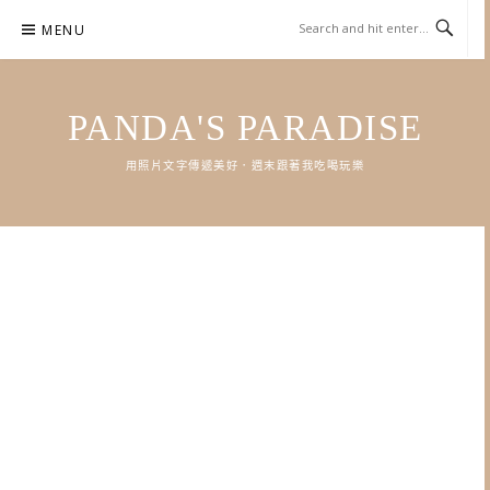
Skip
MENU
to
content
PANDA'S PARADISE
用照片文字傳遞美好．週末跟著我吃喝玩樂