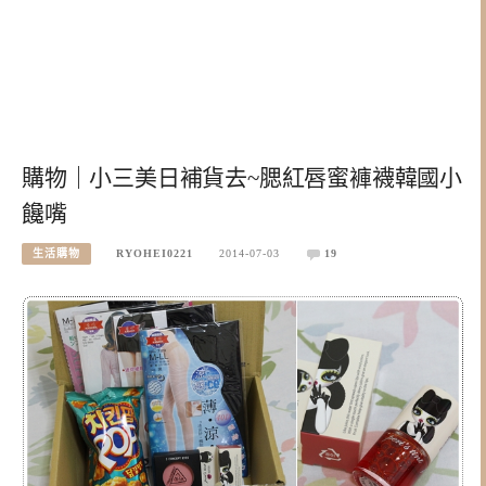
購物｜小三美日補貨去~腮紅唇蜜褲襪韓國小
饞嘴
生活購物
RYOHEI0221
2014-07-03
19