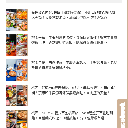
受保護的內容: 桃園｜御鍋堂鍋物．不用自己煮的懶人個
人火鍋！大骨熬製湯頭、滿滿原型食材吃得更安心
桃園平鎮｜辛梅阿嬤的味道．食尚玩家激推！復古文青風
懷舊小吃，必點爆紅蝦滷飯、隨緣雞與濃郁雞湯～
桃園中壢｜喵派披薩．中壢火車站旁手工窯烤披薩，老屋
改建的療癒系貓咪風格小店
桃園｜武鶴mini輕奢鍋物-中路店．無點餐限制、無CD時
間！頂級和牛與澎湃海鮮無限爽吃，肉肉控的天堂！
桃園｜Mr. May 義式百匯桃園店．$498起超狂百匯吃到
飽！百種義式料理、18種披薩，高CP值聚餐首選！