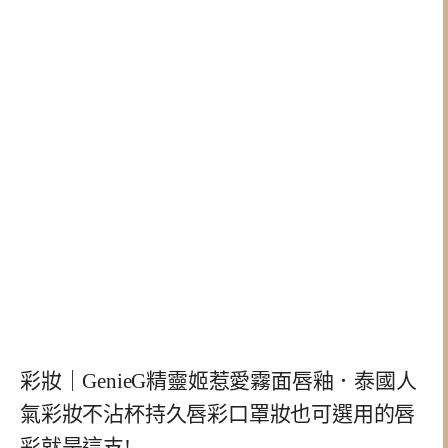
彩妝｜GenieG精靈姬惹愛霧面唇釉．泰國人
氣彩妝不沾杯持久唇彩口罩妝也可選用的唇
彩就是這支!