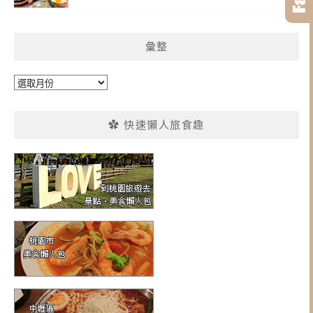
彙整
彙
整
✿ 快速懶人旅食趣