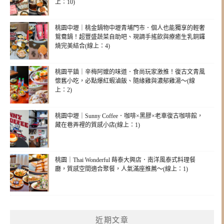
上：10)
桃園中壢｜桃金鍋物中壢青埔門市．個人也能獨享的輕奢
鴛鴦鍋！超豐盛蔬菜自助吧、現調手搖飲與療癒生乳銅鑼
燒完美結合(線上：4)
桃園平鎮｜辛梅阿嬤的味道．食尚玩家激推！復古文青風
懷舊小吃，必點爆紅蝦滷飯、隨緣雞與濃郁雞湯～(線
上：2)
桃園中壢｜Sunny Coffee．咖啡×黑膠×老車復古咖啡館，
藏在巷弄裡的質感小店(線上：1)
桃園｜Thai Wonderful 蒔泰大興店．南洋風泰式料理餐
廳，質感空間適合聚餐，人氣滿座推薦～(線上：1)
近期文章