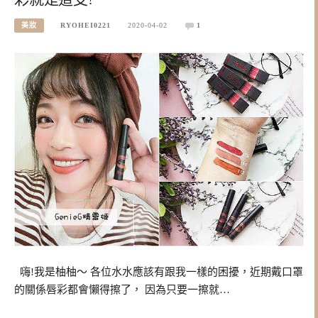
美妝
RYOHEI0221
2020-04-02
1
嗨!我是柚柚～ 各位水水應該有跟我一樣的困擾，近期戴口罩
的關係唇彩都會懶得擦了， 因為只要一擦就…