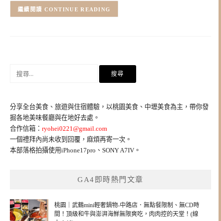
CONTINUE READING
搜
尋
關
鍵
分享全台美食、旅遊與住宿體驗，以桃園美食、中壢美食為主，帶你發
字:
掘各地美味餐廳與在地好去處。
合作信箱：
ryohei0221@gmail.com
一個禮拜內尚未收到回覆，麻煩再寄一次。
本部落格拍攝使用iPhone17pro、SONY A7IV。
GA4即時熱門文章
桃園｜武鶴mini輕奢鍋物-中路店．無點餐限制、無CD時
間！頂級和牛與澎湃海鮮無限爽吃，肉肉控的天堂！(線