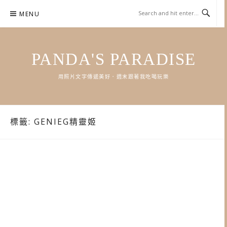
Skip
MENU
to
content
PANDA'S PARADISE
用照片文字傳遞美好．週末跟著我吃喝玩樂
標籤:
GENIEG精靈姬