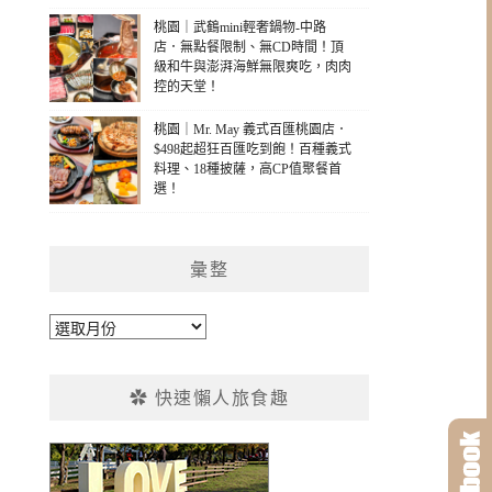
桃園｜武鶴mini輕奢鍋物-中路
店．無點餐限制、無CD時間！頂
級和牛與澎湃海鮮無限爽吃，肉肉
控的天堂！
桃園｜Mr. May 義式百匯桃園店．
$498起超狂百匯吃到飽！百種義式
料理、18種披薩，高CP值聚餐首
選！
彙整
彙
整
✿ 快速懶人旅食趣