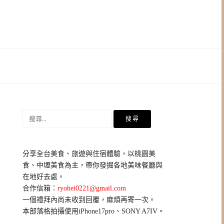
搜
尋
關
鍵
分享全台美食、旅遊與住宿體驗，以桃園美
字:
食、中壢美食為主，帶你發掘各地美味餐廳與
在地好去處。
合作信箱：
ryohei0221@gmail.com
一個禮拜內尚未收到回覆，麻煩再寄一次。
本部落格拍攝使用iPhone17pro、SONY A7IV。