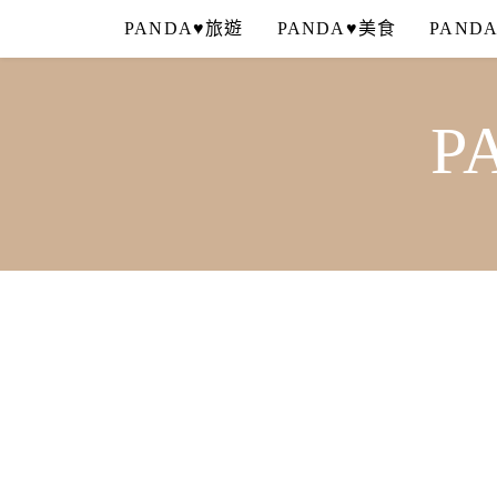
Skip
PANDA♥旅遊
PANDA♥美食
PAND
to
content
P