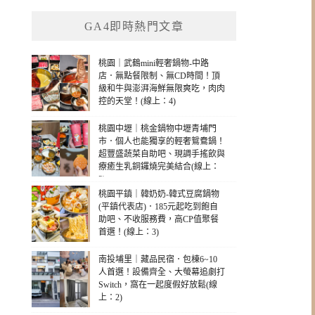
GA4即時熱門文章
桃園｜武鶴mini輕奢鍋物-中路
店．無點餐限制、無CD時間！頂
級和牛與澎湃海鮮無限爽吃，肉肉
控的天堂！(線上：4)
桃園中壢｜桃金鍋物中壢青埔門
市．個人也能獨享的輕奢鴛鴦鍋！
超豐盛蔬菜自助吧、現調手搖飲與
療癒生乳銅鑼燒完美結合(線上：
3)
桃園平鎮｜韓奶奶-韓式豆腐鍋物
(平鎮代表店)．185元起吃到飽自
助吧、不收服務費，高CP值聚餐
首選！(線上：3)
南投埔里｜藏品民宿．包棟6~10
人首選！設備齊全、大螢幕追劇打
Switch，窩在一起度假好放鬆(線
上：2)