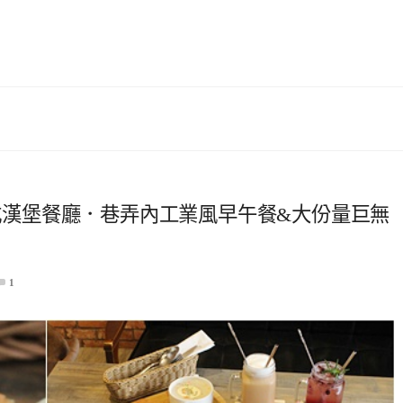
sE 美式漢堡餐廳．巷弄內工業風早午餐&大份量巨無
1