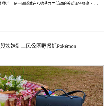
德大潤發附近， 是一間隱藏在八德巷弄內低調的美式漢堡餐廳， …
合與姊妹到三民公園野餐抓Pokémon