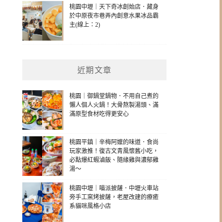
桃園中壢｜天下奇冰創始店．藏身
於中原夜市巷弄內創意水果冰品霸
主(線上：2)
近期文章
桃園｜御鍋堂鍋物．不用自己煮的
懶人個人火鍋！大骨熬製湯頭、滿
滿原型食材吃得更安心
桃園平鎮｜辛梅阿嬤的味道．食尚
玩家激推！復古文青風懷舊小吃，
必點爆紅蝦滷飯、隨緣雞與濃郁雞
湯～
桃園中壢｜喵派披薩．中壢火車站
旁手工窯烤披薩，老屋改建的療癒
系貓咪風格小店