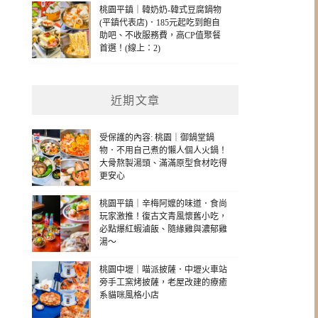
桃園平鎮｜韓奶奶-韓式豆腐鍋物
(平鎮代表店)．185元起吃到飽自
助吧、不收服務費，高CP值聚餐
首選！(線上：2)
近期文章
受保護的內容: 桃園｜御鍋堂鍋
物．不用自己煮的懶人個人火鍋！
大骨熬製湯頭、滿滿原型食材吃得
更安心
桃園平鎮｜辛梅阿嬤的味道．食尚
玩家激推！復古文青風懷舊小吃，
必點爆紅蝦滷飯、隨緣雞與濃郁雞
湯～
桃園中壢｜喵派披薩．中壢火車站
旁手工窯烤披薩，老屋改建的療癒
系貓咪風格小店