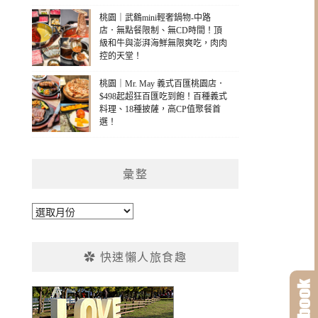
桃園｜武鶴mini輕奢鍋物-中路
店．無點餐限制、無CD時間！頂
級和牛與澎湃海鮮無限爽吃，肉肉
控的天堂！
桃園｜Mr. May 義式百匯桃園店．
$498起超狂百匯吃到飽！百種義式
料理、18種披薩，高CP值聚餐首
選！
彙整
彙
整
✿ 快速懶人旅食趣