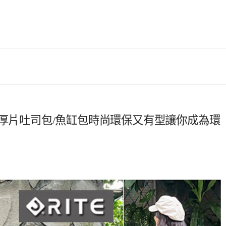
．厚片吐司包/魚缸包時尚環保又有型讓你成為環