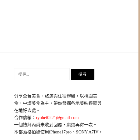
搜
尋
關
鍵
分享全台美食、旅遊與住宿體驗，以桃園美
字:
食、中壢美食為主，帶你發掘各地美味餐廳與
在地好去處。
合作信箱：
ryohei0221@gmail.com
一個禮拜內尚未收到回覆，麻煩再寄一次。
本部落格拍攝使用iPhone17pro、SONY A7IV。