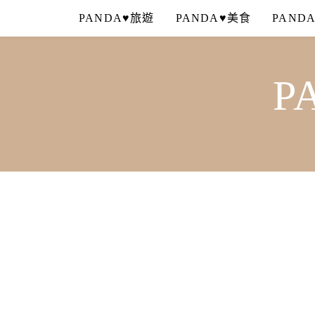
Skip
PANDA♥旅遊
PANDA♥美食
PAND
to
content
P