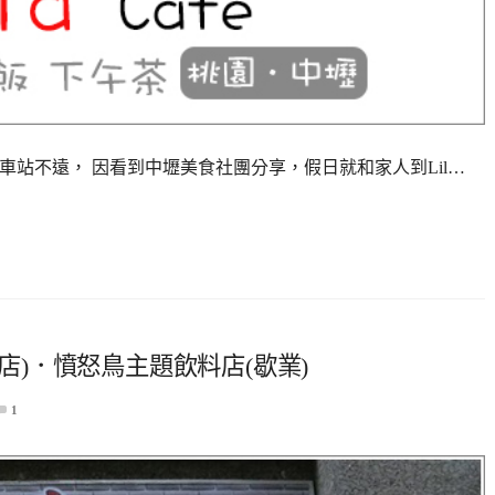
內壢火車站不遠， 因看到中壢美食社團分享，假日就和家人到Lil…
ea(元化店)．憤怒鳥主題飲料店(歇業)
1