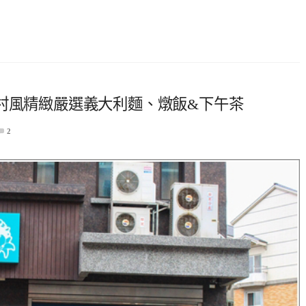
英式鄉村風精緻嚴選義大利麵、燉飯&下午茶
2