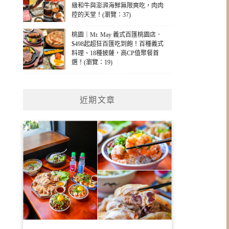
級和牛與澎湃海鮮無限爽吃，肉肉
控的天堂！(瀏覽：37)
桃園｜Mr. May 義式百匯桃園店．
$498起超狂百匯吃到飽！百種義式
料理、18種披薩，高CP值聚餐首
選！(瀏覽：19)
近期文章