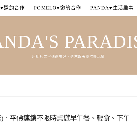
A♥邀約合作
POMELO♥邀約合作
PANDA♥生活趣事
ANDA'S PARADI
用照片文字傳遞美好．週末跟著我吃喝玩樂
大同店)．平價連鎖不限時桌遊早午餐、輕食、下午