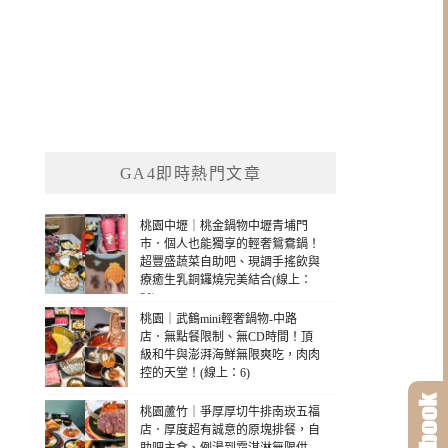
GA4即時熱門文章
桃園中壢｜桃金鍋物中壢青埔門
市．個人也能獨享的輕奢鴛鴦鍋！
超豐盛蔬菜自助吧、現調手搖飲與
療癒生乳銅鑼燒完美結合(線上：
20)
桃園｜武鶴mini輕奢鍋物-中路
店．無點餐限制、無CD時間！頂
級和牛與澎湃海鮮無限爽吃，肉肉
控的天堂！(線上：6)
桃園蘆竹｜爭厚厚切牛排南崁五福
店．厚度超有誠意的原塊排餐，自