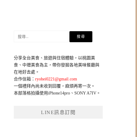
搜
尋
關
鍵
分享全台美食、旅遊與住宿體驗，以桃園美
字:
食、中壢美食為主，帶你發掘各地美味餐廳與
在地好去處。
合作信箱：
ryohei0221@gmail.com
一個禮拜內尚未收到回覆，麻煩再寄一次。
本部落格拍攝使用iPhone14pro、SONY A7IV。
LINE訊息訂閱