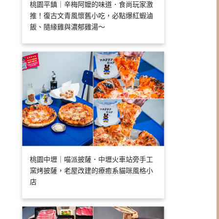
桃園平鎮｜辛梅阿嬤的味道．食尚玩家激
推！復古文青風懷舊小吃，必點爆紅蝦滷
飯、隨緣雞與濃郁雞湯～
桃園中壢｜喵派披薩．中壢火車站旁手工
窯烤披薩，老屋改建的療癒系貓咪風格小
店