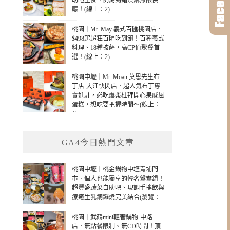
助吧主食、例湯到霜淇淋無限供
應！(線上：2)
桃園｜Mr. May 義式百匯桃園店．
$498起超狂百匯吃到飽！百種義式
料理、18種披薩，高CP值聚餐首
選！(線上：2)
桃園中壢｜Mr. Moan 莫恩先生布
丁店-大江快閃店．超人氣布丁專
賣進駐，必吃爆漿杜拜開心果戚風
蛋糕，想吃要把握時間～(線上：
1)
GA4今日熱門文章
桃園中壢｜桃金鍋物中壢青埔門
市．個人也能獨享的輕奢鴛鴦鍋！
超豐盛蔬菜自助吧、現調手搖飲與
療癒生乳銅鑼燒完美結合(瀏覽：
239)
桃園｜武鶴mini輕奢鍋物-中路
店．無點餐限制、無CD時間！頂