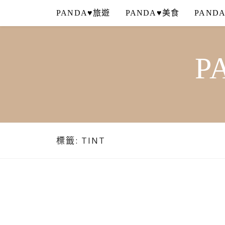
Skip
PANDA♥旅遊
PANDA♥美食
PAND
to
content
P
標籤:
TINT