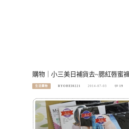
購物｜小三美日補貨去~腮紅唇蜜
RYOHEI0221
2014-07-03
19
生活購物