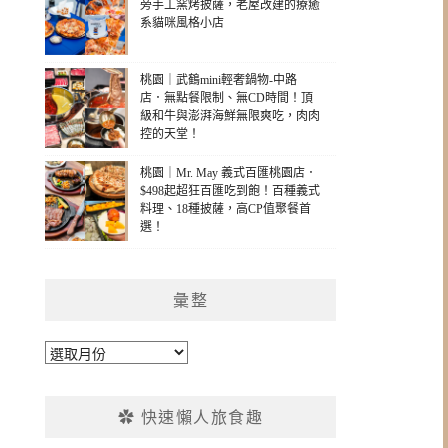
旁手工窯烤披薩，老屋改建的療癒
系貓咪風格小店
桃園｜武鶴mini輕奢鍋物-中路
店．無點餐限制、無CD時間！頂
級和牛與澎湃海鮮無限爽吃，肉肉
控的天堂！
桃園｜Mr. May 義式百匯桃園店．
$498起超狂百匯吃到飽！百種義式
料理、18種披薩，高CP值聚餐首
選！
彙整
彙
整
✿ 快速懶人旅食趣