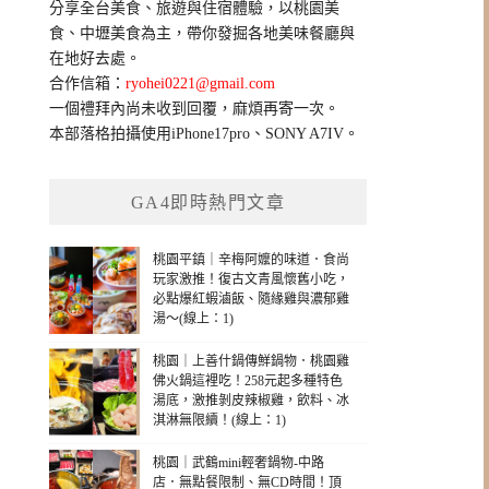
分享全台美食、旅遊與住宿體驗，以桃園美
字:
食、中壢美食為主，帶你發掘各地美味餐廳與
在地好去處。
合作信箱：
ryohei0221@gmail.com
一個禮拜內尚未收到回覆，麻煩再寄一次。
本部落格拍攝使用iPhone17pro、SONY A7IV。
GA4即時熱門文章
桃園平鎮｜辛梅阿嬤的味道．食尚
玩家激推！復古文青風懷舊小吃，
必點爆紅蝦滷飯、隨緣雞與濃郁雞
湯～(線上：1)
桃園｜上善什鍋傳鮮鍋物．桃園雞
佛火鍋這裡吃！258元起多種特色
湯底，激推剝皮辣椒雞，飲料、冰
淇淋無限續！(線上：1)
桃園｜武鶴mini輕奢鍋物-中路
店．無點餐限制、無CD時間！頂