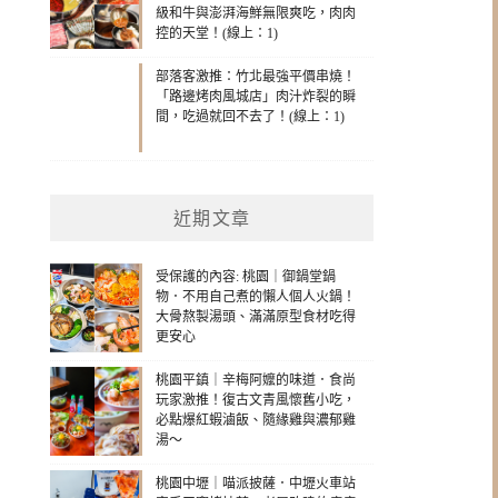
級和牛與澎湃海鮮無限爽吃，肉肉
控的天堂！(線上：1)
部落客激推：竹北最強平價串燒！
「路邊烤肉風城店」肉汁炸裂的瞬
間，吃過就回不去了！(線上：1)
近期文章
受保護的內容: 桃園｜御鍋堂鍋
物．不用自己煮的懶人個人火鍋！
大骨熬製湯頭、滿滿原型食材吃得
更安心
桃園平鎮｜辛梅阿嬤的味道．食尚
玩家激推！復古文青風懷舊小吃，
必點爆紅蝦滷飯、隨緣雞與濃郁雞
湯～
桃園中壢｜喵派披薩．中壢火車站