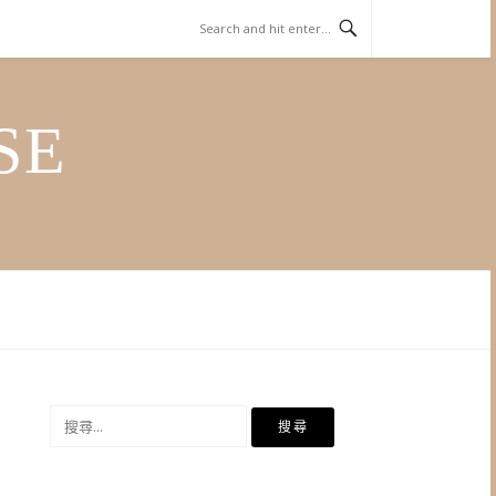
SE
搜
尋
關
鍵