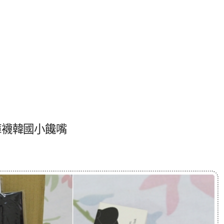
褲襪韓國小饞嘴