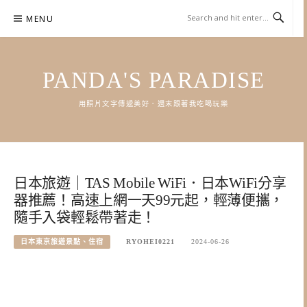
Skip
MENU
to
content
PANDA'S PARADISE
用照片文字傳遞美好．週末跟著我吃喝玩樂
日本旅遊｜TAS Mobile WiFi．日本WiFi分享
器推薦！高速上網一天99元起，輕薄便攜，
隨手入袋輕鬆帶著走！
日本東京旅遊景點、住宿
RYOHEI0221
2024-06-26