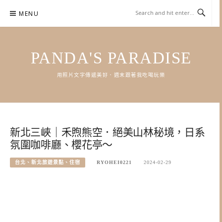
Skip
MENU
to
content
PANDA'S PARADISE
用照片文字傳遞美好．週末跟著我吃喝玩樂
新北三峽｜禾煦熊空．絕美山林秘境，日系
氛圍咖啡廳、櫻花亭～
台北、新北旅遊景點、住宿
RYOHEI0221
2024-02-29