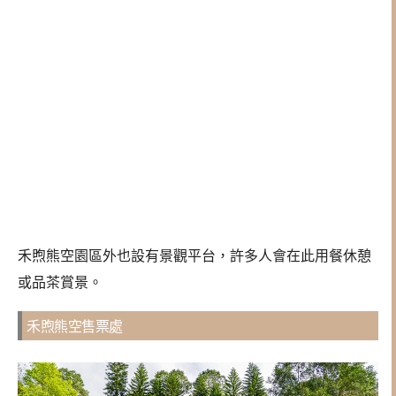
禾煦熊空園區外也設有景觀平台，許多人會在此用餐休憩
或品茶賞景。
禾煦熊空售票處