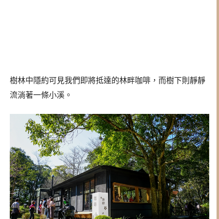
樹林中隱約可見我們即將抵達的林畔咖啡，而樹下則靜靜
流淌著一條小溪。