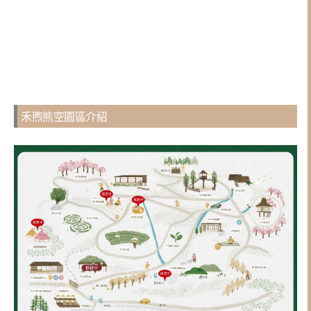
禾煦熊空園區介紹