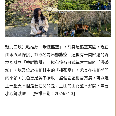
新北三峽景點推薦「
禾煦熊空
」，前身是熊空茶園，現在
由禾煦國際接手並改名為
禾煦熊空
。這裡有一間舒適的森
林咖啡屋「
林畔咖啡
」，還有擁有日式禪意氛圍的「
浸茶
坊
」，以及位於櫻花林中的「
櫻花亭
」。尤其在櫻花盛開
的季節，景色更是美不勝收！整個園區相當寬廣，可以逛
上一整天。但是要注意的是，上山的山路並不好開，需要
小心駕駛喔！【拍攝日期：2024/2/13】