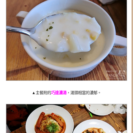
▲
主餐附的
巧達濃湯
，湯頭相當的濃郁
。