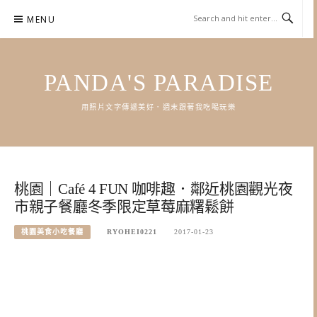
Skip
MENU
to
content
PANDA'S PARADISE
用照片文字傳遞美好．週末跟著我吃喝玩樂
桃園｜Café 4 FUN 咖啡趣．鄰近桃園觀光夜
市親子餐廳冬季限定草莓麻糬鬆餅
桃園美食小吃餐廳
RYOHEI0221
2017-01-23