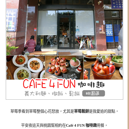
草莓季看到草莓整個心花怒放，尤其是
草莓鬆餅
是我愛追的甜點，
平安夜這天與桃園幫相約在
Café 4 FUN 咖啡趣
用餐，