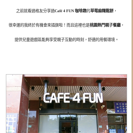
之前就看過格友分享過
Café 4 FUN 咖啡趣
的
草莓麻糬鬆餅
，
很幸運的我終於有機會來插旗啦！而且這裡也是
桃園熱門親子餐廳
，
提供兒童遊戲區能夠享受親子互動的時刻，舒適的用餐環境。