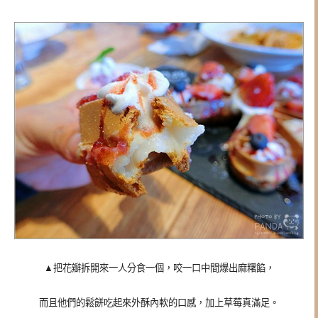
▲把花瓣拆開來一人分食一個，咬一口中間爆出麻糬餡，
而且他們的鬆餅吃起來外酥內軟的口感，加上草莓真滿足。