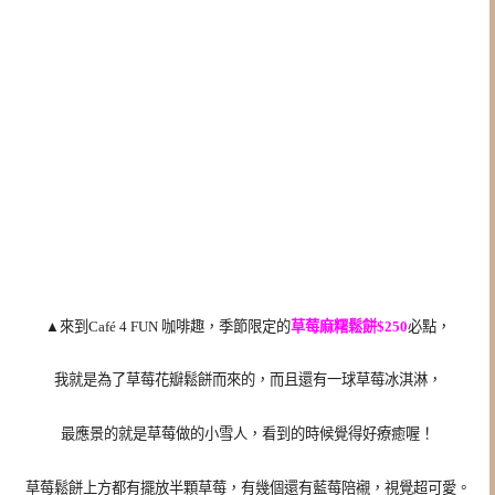
▲來到Café 4 FUN 咖啡趣，季節限定的
草莓麻糬鬆餅$250
必點，
我就是為了草莓花瓣鬆餅而來的，而且還有一球草莓冰淇淋，
最應景的就是草莓做的小雪人，看到的時候覺得好療癒喔！
草莓鬆餅上方都有擺放半顆草莓，有幾個還有藍莓陪襯，視覺超可愛。