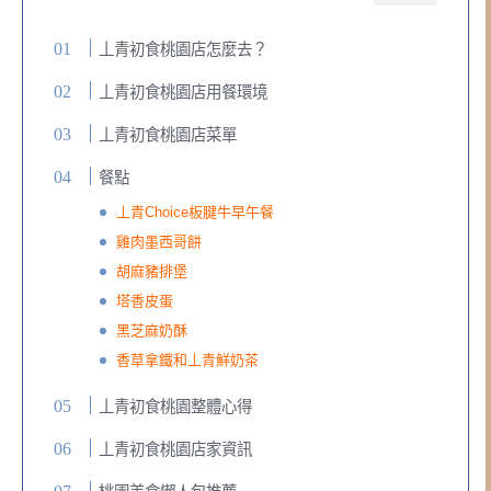
丄青初食桃園店怎麼去？
丄青初食桃園店用餐環境
丄青初食桃園店菜單
餐點
丄青Choice板腱牛早午餐
雞肉墨西哥餅
胡麻豬排堡
塔香皮蛋
黑芝麻奶酥
香草拿鐵和丄青鮮奶茶
丄青初食桃園整體心得
丄青初食桃園店家資訊