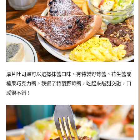
厚片吐司還可以選擇抹醬口味，有特製野莓醬、花生醬或
榛果巧克力醬。我選了特製野莓醬，吃起來鹹甜交融，口
感很不錯！