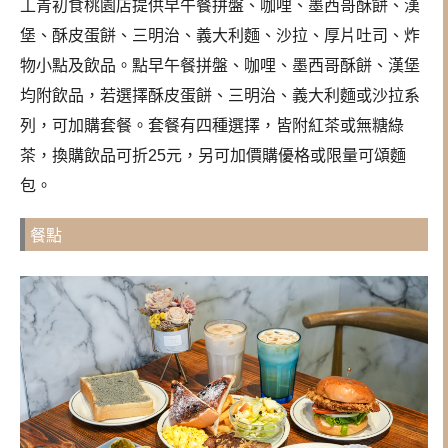
丄青初食桃園店提供早午餐拼盤、咖哩、墨西哥酥餅、漢
堡、酥皮蛋餅、三明治、義大利麵、沙拉、厚片吐司、炸
物小點及飲品。點早午餐拼盤、咖哩、墨西哥酥餅、漢堡
均附飲品，若選擇酥皮蛋餅、三明治、義大利麵或沙拉系
列，可加購套餐。套餐有四種選擇，皆附紅茶或無糖綠
茶，換購飲品可折25元，另可加價購優格或限量可頌麵
包。
餐點