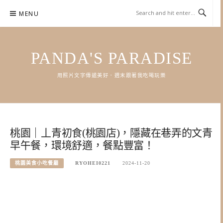
Skip
MENU
to
content
PANDA'S PARADISE
用照片文字傳遞美好．週末跟著我吃喝玩樂
桃園｜丄青初食(桃園店)，隱藏在巷弄的文青
早午餐，環境舒適，餐點豐富！
桃園美食小吃餐廳
RYOHEI0221
2024-11-20