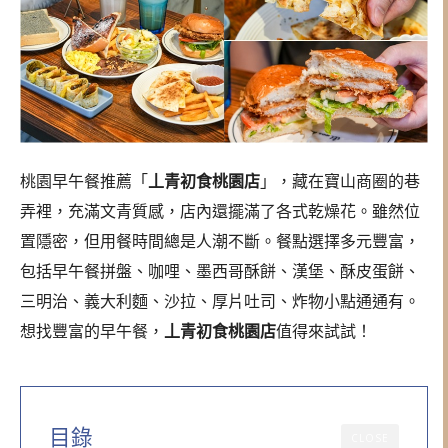
桃園早午餐推薦「
丄青初食桃園店
」，藏在寶山商圈的巷
弄裡，充滿文青質感，店內還擺滿了各式乾燥花。雖然位
置隱密，但用餐時間總是人潮不斷。餐點選擇多元豐富，
包括早午餐拼盤、咖哩、墨西哥酥餅、漢堡、酥皮蛋餅、
三明治、義大利麵、沙拉、厚片吐司、炸物小點通通有。
想找豐富的早午餐，
丄青初食桃園店
值得來試試！
目錄
CLOSE