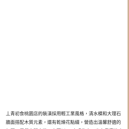
丄青初食桃園店的裝潢採用輕工業風格，清水模和大理石
牆面搭配木質元素，還有乾燥花點綴，營造出溫馨舒適的