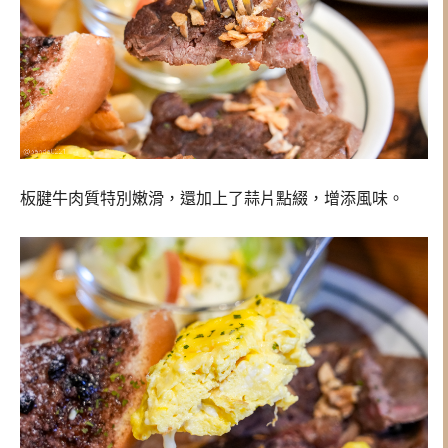
板腱牛肉質特別嫩滑，還加上了蒜片點綴，增添風味。