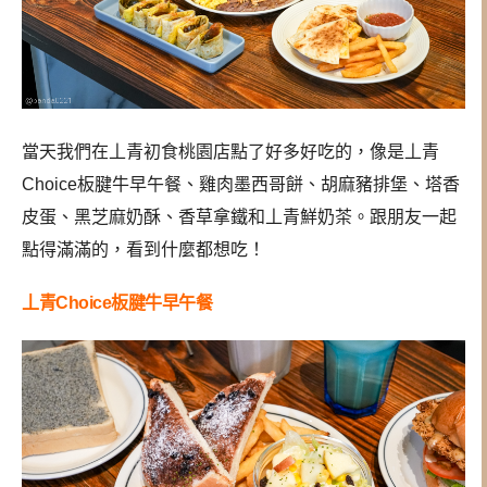
當天我們在丄青初食桃園店點了好多好吃的，像是丄青
Choice板腱牛早午餐、雞肉墨西哥餅、胡麻豬排堡、塔香
皮蛋、黑芝麻奶酥、香草拿鐵和丄青鮮奶茶。跟朋友一起
點得滿滿的，看到什麼都想吃！
丄青Choice板腱牛早午餐