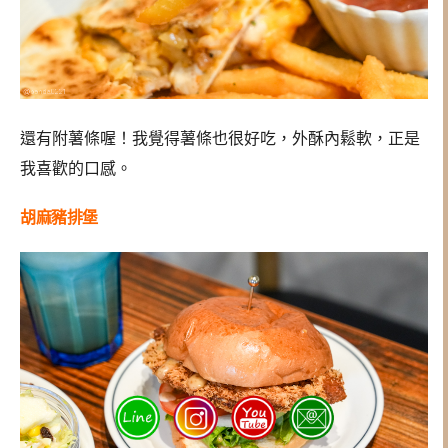
還有附薯條喔！我覺得薯條也很好吃，外酥內鬆軟，正是
我喜歡的口感。
胡麻豬排堡