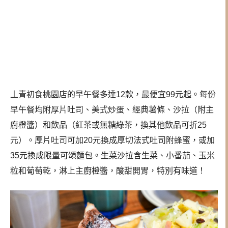
丄青初食桃園店的早午餐多達12款，最便宜99元起。每份
早午餐均附厚片吐司、美式炒蛋、經典薯條、沙拉（附主
廚橙醬）和飲品（紅茶或無糖綠茶，換其他飲品可折25
元）。厚片吐司可加20元換成厚切法式吐司附蜂蜜，或加
35元換成限量可頌麵包。生菜沙拉含生菜、小番茄、玉米
粒和葡萄乾，淋上主廚橙醬，酸甜開胃，特別有味道！