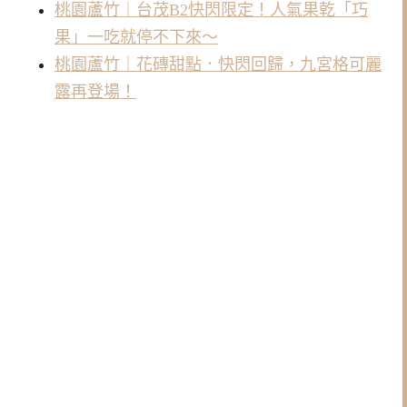
桃園蘆竹｜台茂B2快閃限定！人氣果乾「巧
果」一吃就停不下來～
桃園蘆竹｜花磚甜點．快閃回歸，九宮格可麗
露再登場！