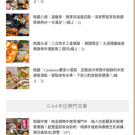
上：3)
桃園八德｜溜籤串．營業到凌晨四點，深夜聚餐宵夜首選
串燒熱炒一次滿足！(線上：2)
桃園大溪｜三合院手工蛋黃酥 ．期間限定！大溪隱藏版蛋
黃酥每年僅販售三個月(線上：2)
桃園｜Casabistro饗家小餐館．武陵高中旁鬧中取靜的木質
調餐酒館，餐點很有水準，下班小酌放鬆新選擇！(線
上：2)
GA4今日熱門文章
桃園中壢｜桃金鍋物中壢青埔門市．個人也能獨享的輕奢
鴛鴦鍋！超豐盛蔬菜自助吧、現調手搖飲與療癒生乳銅鑼
燒完美結合(瀏覽：537)