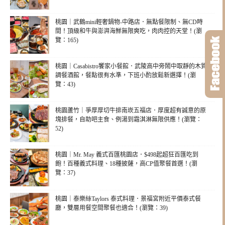
桃園｜武鶴mini輕奢鍋物-中路店．無點餐限制、無CD時
間！頂級和牛與澎湃海鮮無限爽吃，肉肉控的天堂！(瀏
覽：165)
桃園｜Casabistro饗家小餐館．武陵高中旁鬧中取靜的木質
調餐酒館，餐點很有水準，下班小酌放鬆新選擇！(瀏
覽：43)
桃園蘆竹｜爭厚厚切牛排南崁五福店．厚度超有誠意的原
塊排餐，自助吧主食、例湯到霜淇淋無限供應！(瀏覽：
52)
桃園｜Mr. May 義式百匯桃園店．$498起超狂百匯吃到
飽！百種義式料理、18種披薩，高CP值聚餐首選！(瀏
覽：37)
桃園｜泰樂絲Taylors 泰式料理．景福宮附近平價泰式餐
廳，雙層用餐空間聚餐也適合！(瀏覽：39)