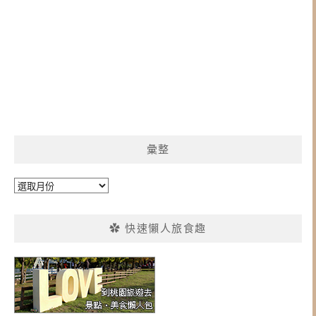
彙整
彙
整
✿ 快速懶人旅食趣