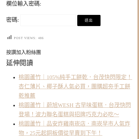
欄位輸入密碼:
密碼:
POST VIEWS:
486
按讚加入粉絲團
延伸閱讀
桃園蘆竹｜105%純手工餅乾．台茂快閃限定！
杏仁薄片、椰子酥人氣必買，團購超夯手工餅
乾推薦
桃園蘆竹｜蔚旭WESH 古早味蛋糕．台茂快閃
登場！波力聯名蛋糕與招牌巧克力必吃～
桃園蘆竹｜品安炸雞南崁店．南崁早市人氣炸
物，25元起銅板價從早賣到下午！