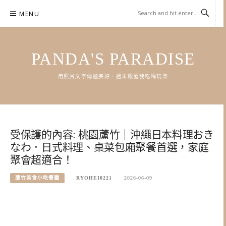
Skip
MENU
to
content
PANDA'S PARADISE
用照片文字傳遞美好．週末跟著我吃喝玩樂
受保護的內容: 桃園蘆竹｜沖繩日本料理おき
なわ．日式料理、桌菜包廂聚餐首選，家庭
聚會超適合！
蘆竹美食小吃餐廳
RYOHEI0221
2026-06-09