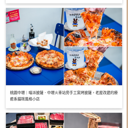
桃園中壢｜喵派披薩．中壢火車站旁手工窯烤披薩，老屋改建的療
癒系貓咪風格小店