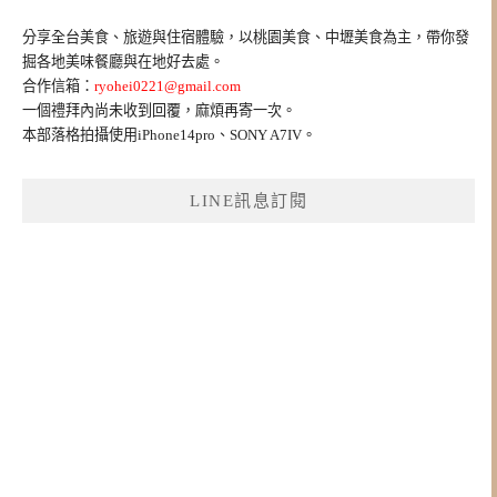
關
鍵
分享全台美食、旅遊與住宿體驗，以桃園美食、中壢美食為主，帶你發
字:
掘各地美味餐廳與在地好去處。
合作信箱：
ryohei0221@gmail.com
一個禮拜內尚未收到回覆，麻煩再寄一次。
本部落格拍攝使用iPhone14pro、SONY A7IV。
LINE訊息訂閱