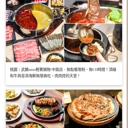
桃園｜武鶴mini輕奢鍋物-中路店．無點餐限制、無CD時間！頂級
和牛與澎湃海鮮無限爽吃，肉肉控的天堂！