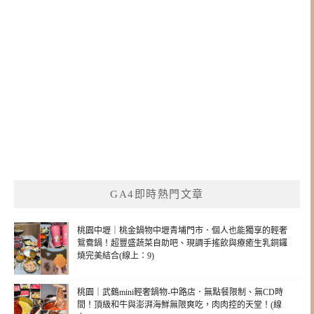
GA4即時熱門文章
桃園中壢｜桃金鍋物中壢青埔門市．個人也能獨享的輕奢
鴛鴦鍋！超豐盛蔬菜自助吧、現調手搖飲與療癒生乳銅鑼
燒完美結合(線上：9)
桃園｜武鶴mini輕奢鍋物-中路店．無點餐限制、無CD時
間！頂級和牛與澎湃海鮮無限爽吃，肉肉控的天堂！(線