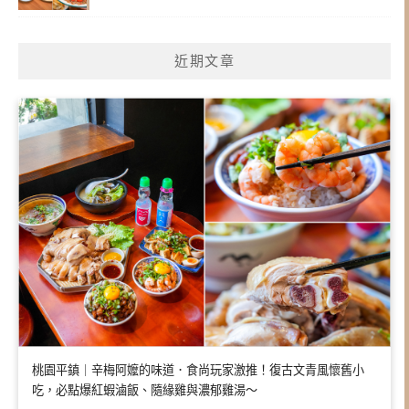
近期文章
桃園平鎮｜辛梅阿嬤的味道．食尚玩家激推！復古文青風懷舊小
吃，必點爆紅蝦滷飯、隨緣雞與濃郁雞湯～