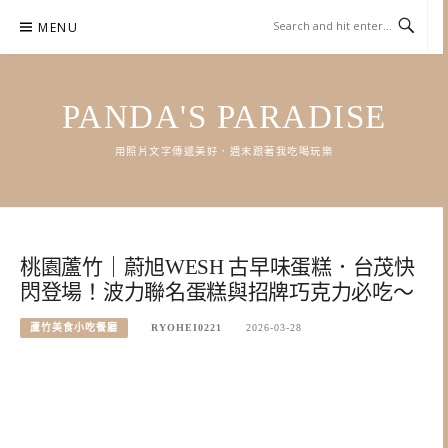
Skip
MENU
to
content
PANDA'S PARADISE
用照片文字傳遞美好．週末跟著我吃喝玩樂
桃園蘆竹｜蔚旭WESH 古早味蛋糕．台茂快
閃登場！波力聯名蛋糕與招牌巧克力必吃～
蘆竹美食小吃餐廳
RYOHEI0221
2026-03-28