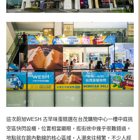
這次蔚旭WESH 古早味蛋糕選在台茂購物中心一樓中庭挑
空區快閃設櫃，位置相當顯眼，逛街途中幾乎很難錯過。
地點就在館內動線的核心區域，人潮來往頻繁，不少人經