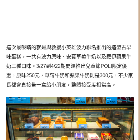
這次最吸睛的就是與救援小英雄波力聯名推出的造型古早
味蛋糕，一共有波力原味、安寶草莓牛奶以及羅伊蘋果牛
奶三種口味。3/27到4/22期間還推出兒童節POLI限定優
惠，原味250元，草莓牛奶和蘋果牛奶則是300元，不少家
長都會直接帶一盒給小朋友，整體接受度相當高。