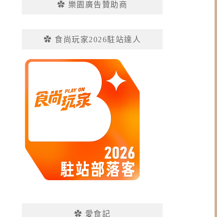
✿ 樂園廣告贊助商
✿ 食尚玩家2026駐站達人
✿ 愛食記