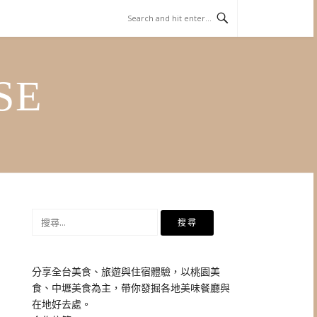
SE
搜
尋
關
鍵
分享全台美食、旅遊與住宿體驗，以桃園美
字:
食、中壢美食為主，帶你發掘各地美味餐廳與
在地好去處。