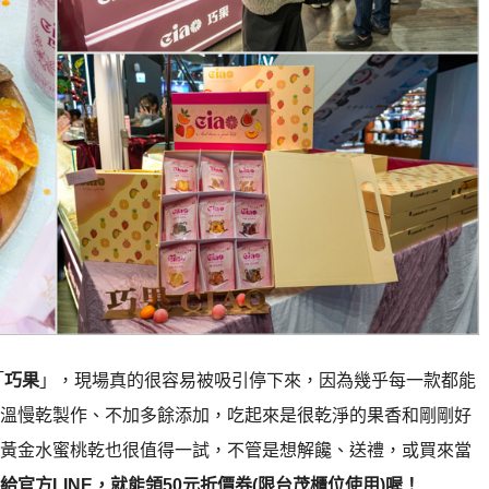
「
巧果
」，現場真的很容易被吸引停下來，因為幾乎每一款都能
溫慢乾製作、不加多餘添加，吃起來是很乾淨的果香和剛剛好
黃金水蜜桃乾也很值得一試，不管是想解饞、送禮，或買來當
官方LINE，就能領50元折價券(限台茂櫃位使用)喔！