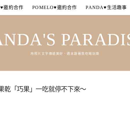
A♥邀約合作
POMELO♥邀約合作
PANDA♥生活趣事
ANDA'S PARADI
用照片文字傳遞美好．週末跟著我吃喝玩樂
氣果乾「巧果」一吃就停不下來～