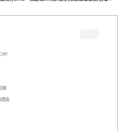
CLOSE
B2
回家
包禮盒