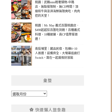
桃園｜武鶴mini輕奢鍋物-中路
店．無點餐限制、無CD時間！頂
級和牛與澎湃海鮮無限爽吃，肉肉
控的天堂！
桃園｜Mr. May 義式百匯桃園店．
$498起超狂百匯吃到飽！百種義式
料理、18種披薩，高CP值聚餐首
選！
南投埔里｜藏品民宿．包棟6~10
人首選！設備齊全、大螢幕追劇打
Switch，窩在一起度假好放鬆
彙整
彙
整
✿ 快速懶人旅食趣