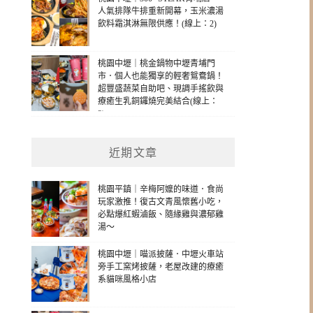
人氣排隊牛排重新開幕，玉米濃湯
飲料霜淇淋無限供應！(線上：2)
桃園中壢｜桃金鍋物中壢青埔門
市．個人也能獨享的輕奢鴛鴦鍋！
超豐盛蔬菜自助吧、現調手搖飲與
療癒生乳銅鑼燒完美結合(線上：
2)
近期文章
桃園平鎮｜辛梅阿嬤的味道．食尚
玩家激推！復古文青風懷舊小吃，
必點爆紅蝦滷飯、隨緣雞與濃郁雞
湯～
桃園中壢｜喵派披薩．中壢火車站
旁手工窯烤披薩，老屋改建的療癒
系貓咪風格小店