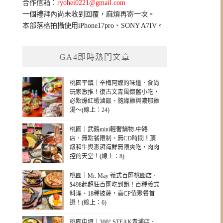
合作信箱：
ryohei0221@gmail.com
一個禮拜內尚未收到回覆，麻煩再寄一次。
本部落格拍攝使用iPhone17pro、SONY A7IV。
GA4即時熱門文章
桃園平鎮｜辛梅阿嬤的味道．食尚
玩家激推！復古文青風懷舊小吃，
必點爆紅蝦滷飯、隨緣雞與濃郁雞
湯～(線上：24)
桃園｜武鶴mini輕奢鍋物-中路
店．無點餐限制、無CD時間！頂
級和牛與澎湃海鮮無限爽吃，肉肉
控的天堂！(線上：8)
桃園｜Mr. May 義式百匯桃園店．
$498起超狂百匯吃到飽！百種義式
料理、18種披薩，高CP值聚餐首
選！(線上：6)
桃園中壢｜300° STEAK青埔店．