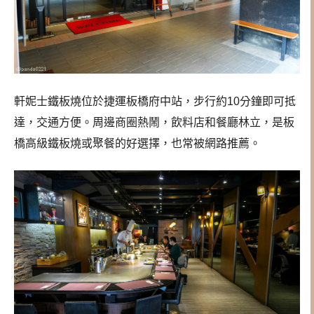
軒妮士鐵板燒位於捷運板橋府中站，步行約10分鐘即可抵
達，交通方便。周邊商圈熱鬧，飲料店和餐廳林立，是板
橋高級鐵板燒或聚餐的好選擇，也常被網路推薦。