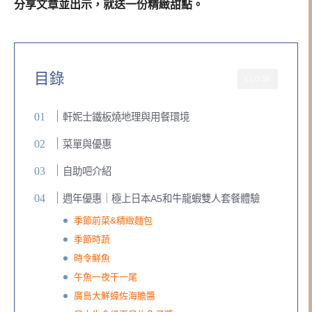
分享文章並出示，就送一份精緻甜點。
目錄
CLOSE
軒妮士鐵板燒地理與用餐環境
菜單與優惠
自助吧介紹
週年優惠｜極上日本A5和牛龍蝦雙人套餐體驗
季節前菜&精緻麵包
季節時蔬
時令鮮魚
午魚一夜干一尾
廣島大鮮蠔佐海膽醬