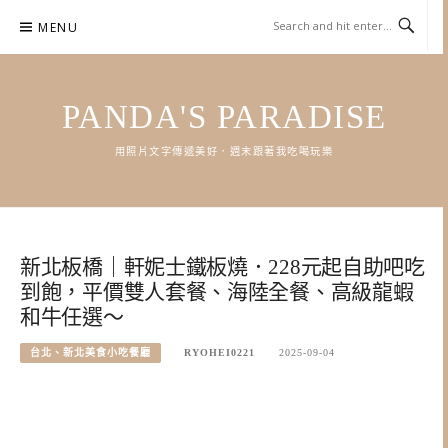
Skip
MENU
to
content
PANDA'S PARADISE
用照片文字傳遞美好．週末跟著我吃喝玩樂
新北板橋｜軒妮士鐵板燒．228元起自助吧吃
到飽，平價雙人套餐、海陸全餐、高級龍蝦
和牛任選～
台北、新北美食小吃餐廳
RYOHEI0221
2025-09-04