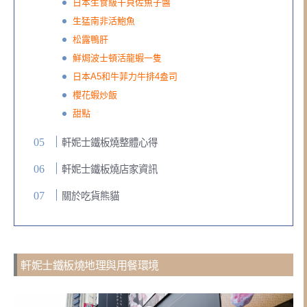
日本生食級干貝佐魚子醬
生猛南非活鮑魚
松露鴨肝
鮮焗波士頓活龍蝦一隻
日本A5和牛菲力牛排4盎司
櫻花蝦炒飯
甜點
軒妮士鐵板燒整體心得
軒妮士鐵板燒店家資訊
關於吃貨熊貓
軒妮士鐵板燒地理與用餐環境