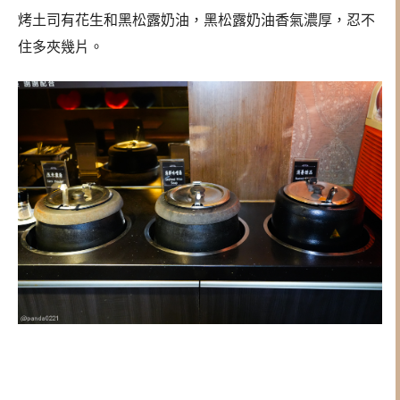
烤土司有花生和黑松露奶油，黑松露奶油香氣濃厚，忍不
住多夾幾片。