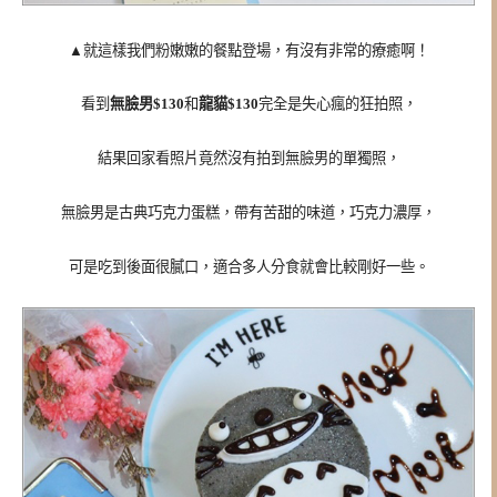
▲
就這樣我們粉嫩嫩的餐點登場，有沒有非常的療癒啊！
看到
無臉男$130
和
龍貓$130
完全是失心瘋的狂拍照，
結果回家看照片竟然沒有拍到無臉男的單獨照，
無臉男是古典巧克力蛋糕，帶有苦甜的味道，巧克力濃厚，
可是吃到後面很膩口，適合多人分食就會比較剛好一些。