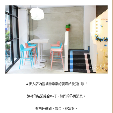
▲
步入店內就被粉嫩嫩的裝潢給吸引住啦！
這裡的裝潢結合IG打卡熱門
的佈置造景，
有白色磁磚、雲朵、花牆等，