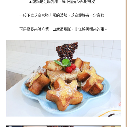
▲
龍貓是芝麻乳酪，底下還有酥酥的餅皮，
一咬下去芝麻味道非常的濃郁，芝麻愛好者一定喜歡，
可是對我來說吃第一口就很甜膩，比無臉男還來的甜。