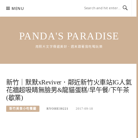
Skip
MENU
to
content
PANDA'S PARADISE
用照片文字傳遞美好．週末跟著我吃喝玩樂
新竹｜默默xReviver．鄰近新竹火車站IG人氣
花牆超吸睛無臉男&龍貓蛋糕/早午餐/下午茶
(歇業)
新竹美食小吃餐廳
RYOHEI0221
2017-09-18