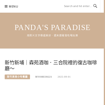
Skip
MENU
to
content
PANDA'S PARADISE
用照片文字傳遞美好．週末跟著我吃喝玩樂
新竹新埔｜森苑酒咖．三合院裡的復古咖啡
廳～
新竹美食小吃餐廳
RYOHEI0221
2025-09-01