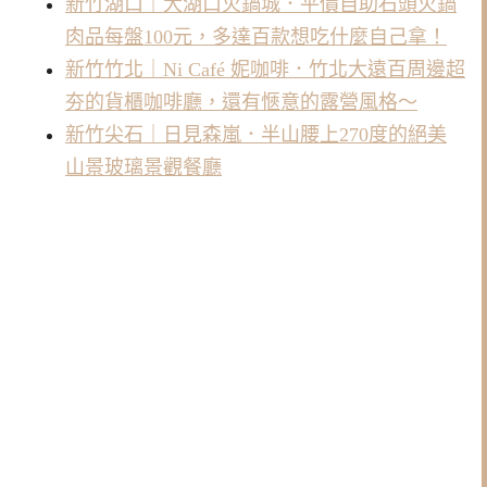
新竹湖口｜大湖口火鍋城．平價自助石頭火鍋
肉品每盤100元，多達百款想吃什麼自己拿！
新竹竹北｜Ni Café 妮咖啡．竹北大遠百周邊超
夯的貨櫃咖啡廳，還有愜意的露營風格～
新竹尖石｜日見森嵐．半山腰上270度的絕美
山景玻璃景觀餐廳