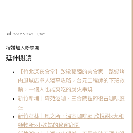
POST VIEWS:
1,307
按讚加入粉絲團
延伸閱讀
【竹北深夜食堂】致敬孤獨的美食家！路邊烤
肉風城店單人獨享攻略，台元工程師的下班救
贖，一個人也能爽吃的炭火串燒
新竹新埔｜森苑酒咖．三合院裡的復古咖啡廳
～
新竹芎林｜風之所．溫室咖啡廳 欣悅甜×大和
頓物所×小姊姊的秘密鹿園