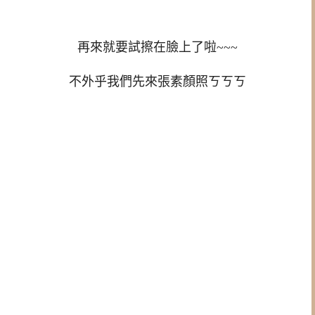
再來就要試擦在臉上了啦~~~
不外乎我們先來張素顏照ㄎㄎㄎ