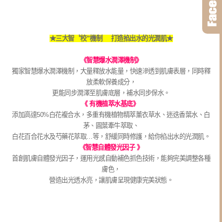
★三大智〝校”機制 打造掐出水的光潤肌★
《智慧爆水潤澤機制》
獨家智慧爆水潤澤機制，大量釋放水能量，快速滲透到肌膚表層，同時釋
放柔軟保養成分，
更能同步潤澤至肌膚底層，補水同步保水。
《 有機植萃水基底》
添加高達50%白花複合水，多重有機植物精萃薰衣草水、迷迭香葉水、白
茅、圓葉牽牛萃取、
白花百合花水及芍藥花萃取…等，舒緩同時修護，給你掐出水的光潤肌。
《智慧自體發光因子 》
首創肌膚自體發光因子，運用光感自動補色抓色技術，能夠完美調整各種
膚色，
營造出光透水亮，讓肌膚呈現健康完美狀態。