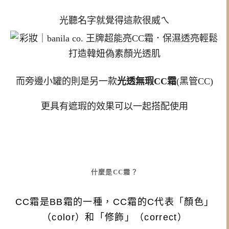
光聽名字就覺得這款很威ㄟ
而旁邊小罐的則是另一款
光透無瑕CC霜
(黑管CC)
更具有遮瑕的效果可以一起搭配使用
什麼是CC霜？
CC霜是
BB
霜的一種，
CC
霜的
C
代表「顏色」
（
color
）和「修飾」（
correct
）