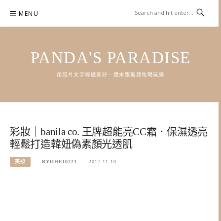
Skip
MENU
to
content
PANDA'S PARADISE
用照片文字傳遞美好．週末跟著我吃喝玩樂
彩妝｜banila co. 王牌超能亮CC霜．保濕透亮
輕鬆打造韓妞偽素顏光透肌
美妝
RYOHEI0221
2017-11-10