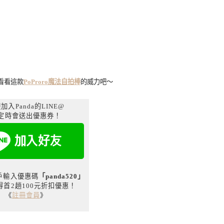
看看這款
PoProro魔法自拍棒
的威力吧～
加入Panda的LINE@
定時會送出優惠券！
用戶輸入優惠碼
「panda520」
得首2趟100元折扣優惠！
《
註冊會員
》