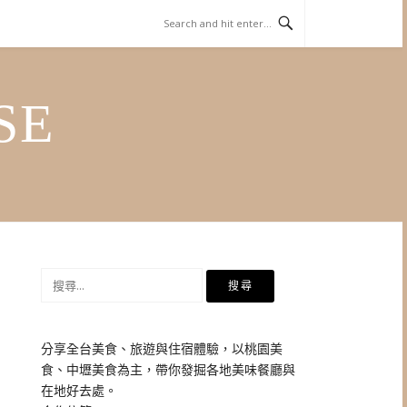
SE
搜
尋
關
鍵
分享全台美食、旅遊與住宿體驗，以桃園美
字:
食、中壢美食為主，帶你發掘各地美味餐廳與
在地好去處。