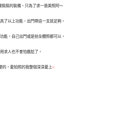
哩摳摳的裝備，只為了求一張美照阿～
具了以上功能，出門帶這一支就足夠，
功能，自己出門或是拍全體照都可以，
用求人也不會怕尷尬了，
便的，愛拍照的我整個深深愛上