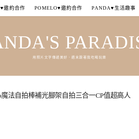
A♥邀約合作
POMELO♥邀約合作
PANDA♥生活趣事
ANDA'S PARADI
用照片文字傳遞美好．週末跟著我吃喝玩樂
Proro魔法自拍棒補光腳架自拍三合一CP值超高人