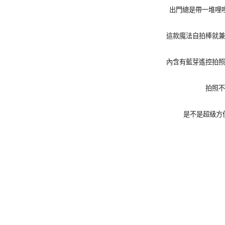
出門總是帶一堆哩
這款魔法自拍棒就兼
內含有藍芽遙控拍照
拍照不
是不是超級方