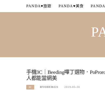
Skip
PANDA♥旅遊
PANDA♥美食
PAND
to
content
P
手機3C｜Beeding嗶丁選物．Po
人都能當網美
RYOHEI0221
2019-05-30
3C