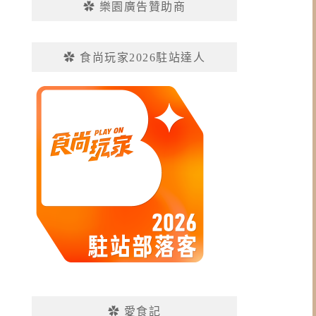
✿ 樂園廣告贊助商
✿ 食尚玩家2026駐站達人
✿ 愛食記