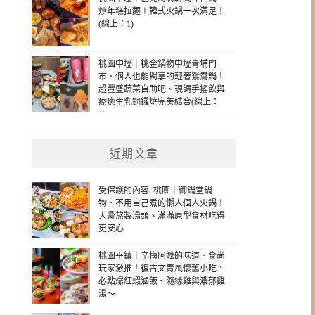
炒年糕拉麵＋韓式火鍋一次滿足！
(線上：1)
桃園中壢｜桃金鍋物中壢青埔門
市．個人也能獨享的輕奢鴛鴦鍋！
超豐盛蔬菜自助吧、現調手搖飲與
療癒生乳銅鑼燒完美結合(線上：
1)
近期文章
受保護的內容: 桃園｜御鍋堂鍋
物．不用自己煮的懶人個人火鍋！
大骨熬製湯頭、滿滿原型食材吃得
更安心
桃園平鎮｜辛梅阿嬤的味道．食尚
玩家激推！復古文青風懷舊小吃，
必點爆紅蝦滷飯、隨緣雞與濃郁雞
湯～