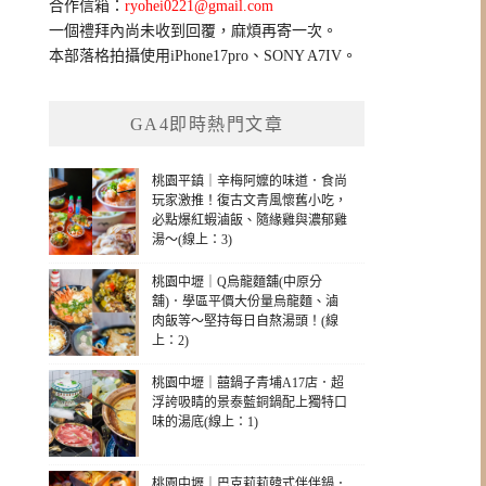
合作信箱：
ryohei0221@gmail.com
一個禮拜內尚未收到回覆，麻煩再寄一次。
本部落格拍攝使用iPhone17pro、SONY A7IV。
GA4即時熱門文章
桃園平鎮｜辛梅阿嬤的味道．食尚
玩家激推！復古文青風懷舊小吃，
必點爆紅蝦滷飯、隨緣雞與濃郁雞
湯～(線上：3)
桃園中壢｜Q烏龍麵舖(中原分
舖)．學區平價大份量烏龍麵、滷
肉飯等～堅持每日自熬湯頭！(線
上：2)
桃園中壢｜囍鍋子青埔A17店．超
浮誇吸睛的景泰藍銅鍋配上獨特口
味的湯底(線上：1)
桃園中壢｜巴克莉莉韓式伴伴鍋．