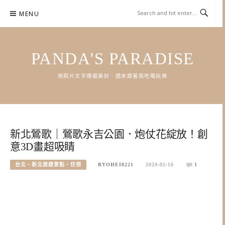
Skip
MENU
to
content
PANDA'S PARADISE
用照片文字傳遞美好．週末跟著我吃喝玩樂
新北鶯歌｜鶯歌永吉公園．炮仗花綻放！創
意3D畫超吸睛
台北、新北旅遊景點、住宿
RYOHEI0221
2020-02-16
1