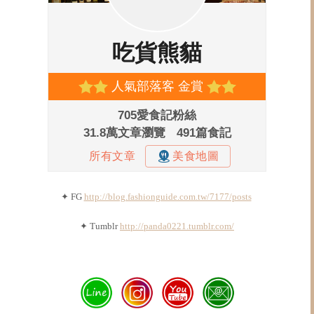
✦ FG
http://blog.fashionguide.com.tw/7177/posts
✦ Tumblr
http://panda0221.tumblr.com/