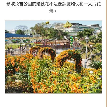
鶯歌永吉公園的炮仗花不是像銅鑼炮仗花一大片花
海。