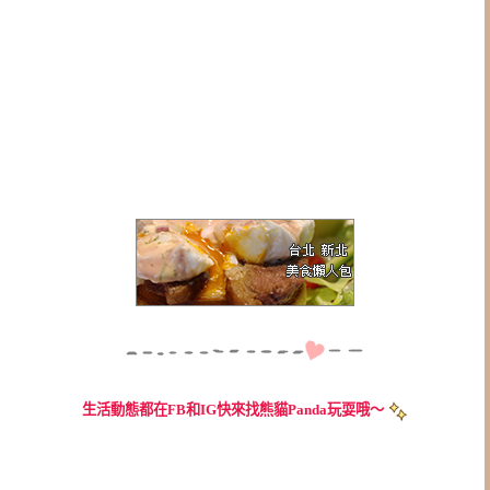
生活動態都在FB和IG快來找熊貓Panda玩耍哦～