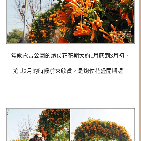
鶯歌永吉公園的炮仗花花期大約1月底到3月初，
尤其2月的時候前來欣賞，是炮仗花盛開期喔！