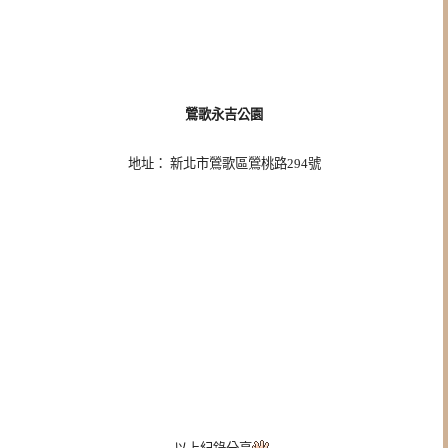
鶯歌永吉公園
地址： 新北市鶯歌區鶯桃路294號