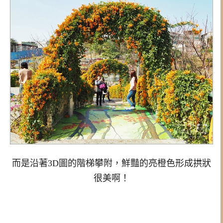
而是沿著3D圖的階梯攀附，鮮豔的亮橙色形成拱狀
很美啊！