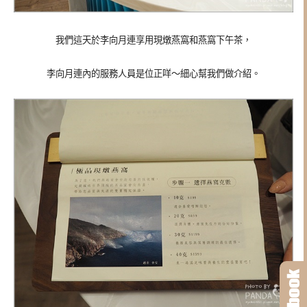
我們這天於李向月連享用現燉燕窩
和
燕窩下午茶，
李向月連內的服務人員是位正咩～細心幫我們做介紹。