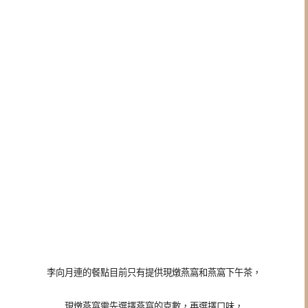
李向月連的餐點目前只有提供現燉燕窩
和
燕窩下午茶，
現燉燕窩需先選擇燕窩的克數，再選擇口味，