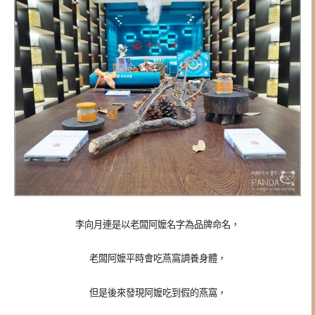
李向月連是以老闆阿嬤名字為品牌命名，
老闆阿嬤平時會吃燕窩調養身體，
但是後來發現阿嬤吃到假的燕窩，