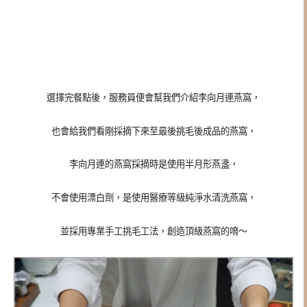
選擇完餐點後，服務員便會幫我們介紹李向月連燕窩，
也會給我們看剛採摘下來至最後挑毛後成品的燕窩，
李向月連的燕窩採摘時是使用半月形燕盞，
不會使用漂白劑，是使用醫療等級純淨水清洗燕窩，
並採用專業手工挑毛工法，創造頂級燕窩的唷～