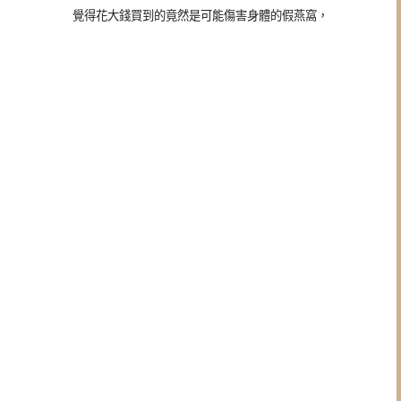
覺得花大錢買到的竟然是可能傷害身體的假燕窩，