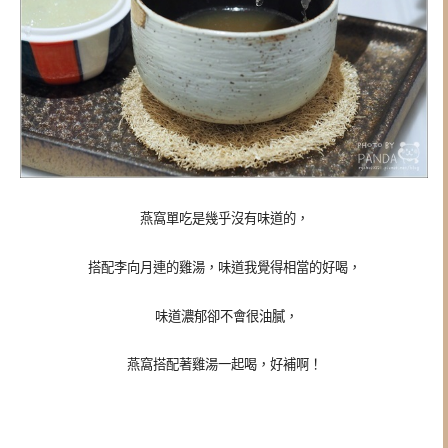
燕窩單吃是幾乎沒有味道的，
搭配李向月連的雞湯，味道我覺得相當的好喝，
味道濃郁卻不會很油膩，
燕窩搭配著雞湯一起喝，好補啊！