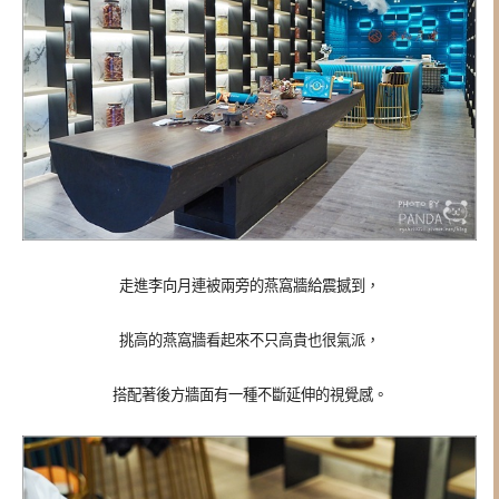
走進李向月連被兩旁的燕窩牆給震撼到，
挑高的燕窩牆看起來不只高貴也很氣派，
搭配著後方牆面有一種不斷延伸的視覺感。