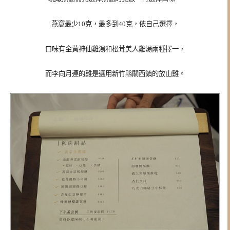
燕窩最少10克，最多到40克，依自己選擇，
口味有金黃神仙雞湯和松茸美人雞湯兩種擇一，
而李向月連的雞是選用新竹縣關西鎮的放山雞。