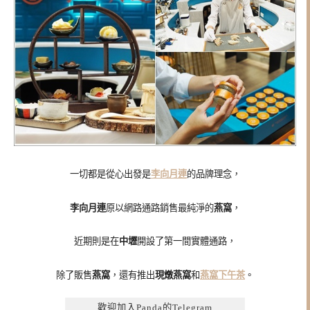
一切都是從心出發是
李向月連
的品牌理念，
李向月連
原以網路通路銷售最純淨的
燕窩
，
近期則是在
中壢
開設了第一間實體通路，
除了販售
燕窩
，還有推出
現燉燕窩
和
燕窩下午茶
。
歡迎加入Panda的Telegram