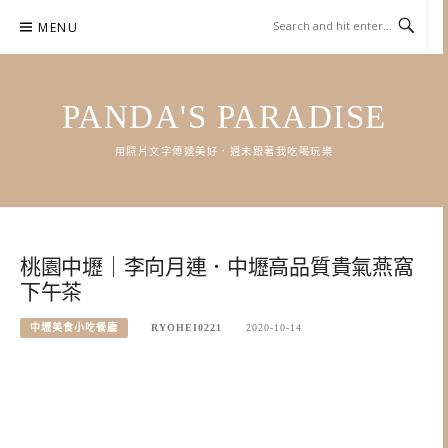
Skip
MENU
to
content
PANDA'S PARADISE
用照片文字傳遞美好．週末跟著我吃喝玩樂
桃園中壢｜李向月連．中壢高品質貴氣燕窩
下午茶
中壢美食小吃餐廳
RYOHEI0221
2020-10-14