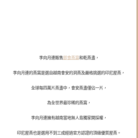
李向月連販售
即食燕窩
和乾燕盞，
李向月連的燕窩是選自越南會安的洞燕及嚴格挑選的印尼屋燕，
全球每四萬片燕盞中，會安燕盞僅佔一片，
為全世界最珍稀的燕窩，
李向月連擁有越南當地無人島獨家開採權，
印尼屋燕也是選用不到三成經過官方認證的頂級優質屋燕。